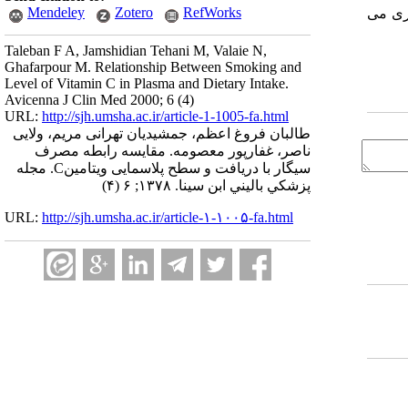
Mendeley
Zotero
RefWorks
یری می
Taleban F A, Jamshidian Tehani M, Valaie N,
Ghafarpour M. Relationship Between Smoking and
Level of Vitamin C in Plasma and Dietary Intake.
Avicenna J Clin Med 2000; 6 (4)
URL:
http://sjh.umsha.ac.ir/article-1-1005-fa.html
طالبان فروغ اعظم، جمشیدیان تهرانی مریم، ولایی
ناصر، غفارپور معصومه. مقایسه رابطه مصرف
سیگار با دریافت و سطح پلاسمایی ویتامینC. مجله
پزشكي باليني ابن سينا. ۱۳۷۸; ۶ (۴)
URL:
http://sjh.umsha.ac.ir/article-۱-۱۰۰۵-fa.html