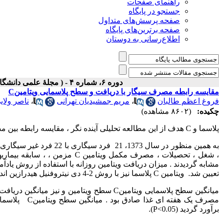
راهنمای صفحات
جستجو در پایگاه
صفحه پرسش‌های متداول
صفحه برترین‌های پایگاه
اطلاع‌رسانی به دوستان
دوره ۶، شماره ۴ - ( مجلۀ علمی دانشگاه علوم پزشکی همدان-زمستان ۱۳۷۸ )
مقایسه رابطه مصرف سیگار با دریافت و سطح پلاسمایی ویتامینC
فروغ اعظم طالبان
،
مریم جمشیدیان تهرانی
،
ناصر ولای
چکیده:
(۸۶۰۲ مشاهده)
پلاسما و
C
هدف از این مطالعه تحلیلی آینده نگر ، مقایسه رابطه بین 
به همین منظور در سال 373
 شغل ، تحصیلات ، مصرف مکمل ویتامین
C
مزمن ، ، سابقه بیماری
تعیین شد. ویتامین
C
پلاسما نیز با روش 2-4 دی نیتروفنیل هیدرازین اندازه گیری گردید.
یانگین سطح پلاسمایی ویتامین
C
سطح ویتامین و نیز میانگین دریافت 
صرف یک هفته ای غذا صادق بود . میانگین سطح ویتامین
C
برآورد گردید (
P<0.05
).