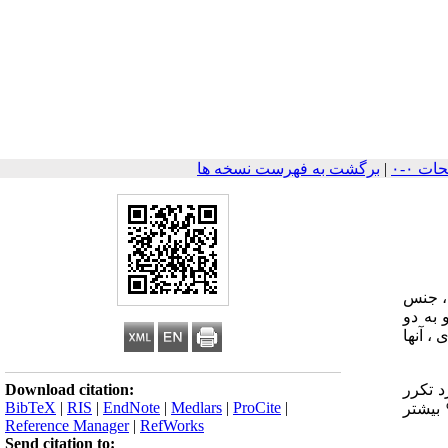
|
برگشت به فهرست نسخه ها
 سن ، جنس
به دو
فته ای ، آنها
Download citation:
د تکرر
BibTeX
|
RIS
|
EndNote
|
Medlars
|
ProCite
|
ان یکسان بود ، اما دریافت روزانه آن در مردان 24 % بیشتر
Reference Manager
|
RefWorks
Send citation to: