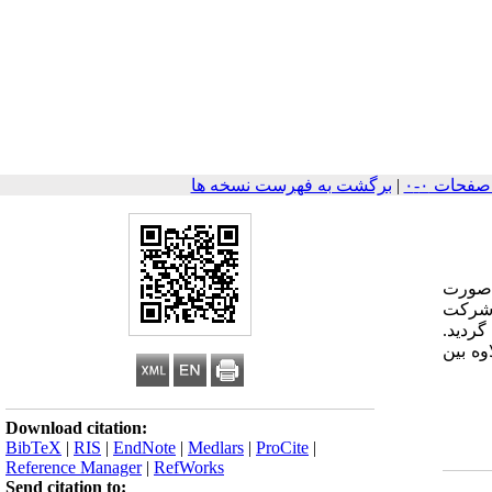
|
برگشت به فهرست نسخه ها
 صورت
 از دانشجویان در طرح شرکت
گردید.
ند. به علاوه بین
Download citation:
BibTeX
|
RIS
|
EndNote
|
Medlars
|
ProCite
|
Reference Manager
|
RefWorks
Send citation to: