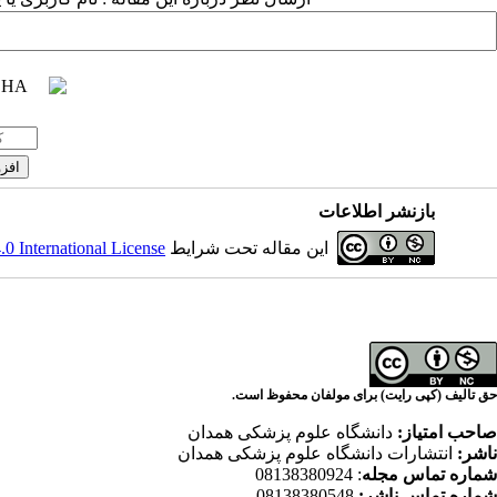
بازنشر اطلاعات
این مقاله تحت شرایط
 International License
حق تالیف (کپی رایت) برای مولفان محفوظ است.
صاحب امتیاز:
دانشگاه علوم پزشکی همدان
ناشر:
انتشارات دانشگاه علوم پزشکی همدان
شماره تماس مجله
: 08138380924
شماره تماس ناشر:
08138380548