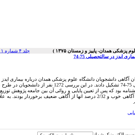
جلد ۴ شماره ۱ صفحات ۰-۰
 ایدز در سالتحصیلی 75-74
اهی دانشجویان دانشگاه علوم پزشکی همدان درباره بیماری ایدز
گرفت. جامعه پژوهش آن را کلیه دانشجویان دانشگاه در سال تحصیلی 75-74 تشکیل دادند. در این بررسی 1272 نفر
شنامه بود که پس از تعیین پایایی و روائی آن بین جامعه پژوهش توزیع 
نتایج پژوهش نشان داد که 8/67 درصد دانشجویان نسبت به بیماری از آگاهی خوب و 2/32 درصد انها از آگاهی ضعیف برخوردار بود
ابی
ا پست الکترونیک شما: