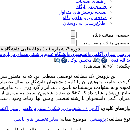
راهنمای صفحات
جستجو در پایگاه
صفحه پرسش‌های متداول
صفحه برترین‌های پایگاه
اطلاع‌رسانی به دوستان
دوره ۴، شماره ۱ - ( مجلۀ علمی دانشگاه علوم پزشکی همدان- پاييز و زمستان ۱۳۷۵ )
بررسی میزان آگاهی دانشجویان دانشگاه علوم پزشکی همدان درباره بیماری
یدالله فتحی
،
محسن توکل
چکیده:
(۹۵۹۵ مشاهده)
این پژوهش یک مطالعه توصیفی مقطعی بود که به منظور میزان آگ
نموده و به سئوالات پرسشنامه پاسخ دادند. ابزار گردآوری داده ها پرس
میزان آگاهی دانشجویان با رشته تحصیلی و سن آنها ارتباط وجود داشت.
واژه‌های کلیدی:
آگاهی / دانشجویان پزشکی / سندرم کاهش ایمنی اکتس
نوع مطالعه:
پژوهشي
| موضوع مقاله:
سایر تخصص هاي باليني
ارسال نظر درباره این مقاله : نام کاربری ی