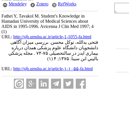
Mendeley
Zotero
RefWorks
Fathei Y, Tavakol M. Student’s Knowledge in
Hamadan University of Medical Sciences about
AIDS in 1995-1996. Avicenna J Clin Med 1997; 4
(1)
URL:
http://sjh.umsha.ac.ir/article-1-1055-fa.html
فتحی یدالله، توکل محسن. بررسی میزان آگاهی
دانشجویان دانشگاه علوم پزشکی همدان درباره
بیماری ایدز در سالتحصیلی ۷۵-۷۴ . مجله پزشكي
باليني ابن سينا. ۱۳۷۵; ۴ (۱)
URL:
http://sjh.umsha.ac.ir/article-۱-۱۰۵۵-fa.html