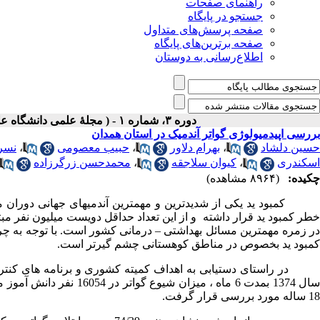
راهنمای صفحات
جستجو در پایگاه
صفحه پرسش‌های متداول
صفحه برترین‌های پایگاه
اطلاع‌رسانی به دوستان
دوره ۳، شماره ۱ - ( مجلۀ علمی دانشگاه علوم پزشکی همدان- پاييز و زمستان ۱۳۷۴ )
بررسی اپیدمیولوژی گواتر آندمیک در استان همدان
حسین دلشاد
،
بهرام دلاور
،
حبیب معصومی
،
نسر
اسکندری
،
کیوان سلاجقه
،
محمدحسن زرگرزاده
چکیده:
(۸۹۶۴ مشاهده)
کمبود ید یکی از شدیدترین و مهمترین آندمیهای جهانی دوران ما
ر زمره مهمترین مسائل بهداشتی
–
درمانی کشور است. با توجه به چر
کمبود ید بخصوص در مناطق کوهستانی چشم گیرتر است.
18 ساله مورد بررسی قرار گرفت.