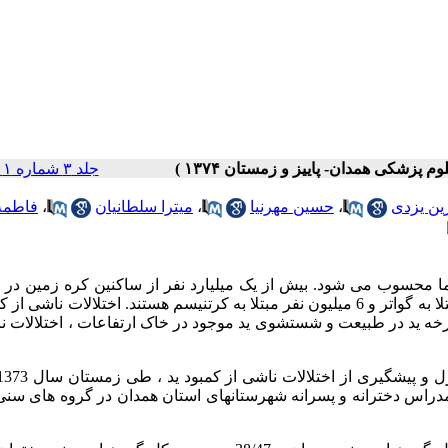
جلد ۳ شماره ۱ صفحات ۰-۰
ین یزدی
،
حسین مهرنیا
،
میترا سلطانیان
،
فاطمه
 محسوب می شود. بیش از یک میلیارد نفر از ساکنین کره زمین در
خطر کمبود ید قرار داشته و از این تعداد حداقل دویست میلیون نفر مبتلا به گواتر و 6 میلیون نفر مبتلا به کرتنیسم هستند. اختلالات ن
خه ید در طبیعت و شستشوی ید موجود در خاک ارتفاعات ، اختلالات ن