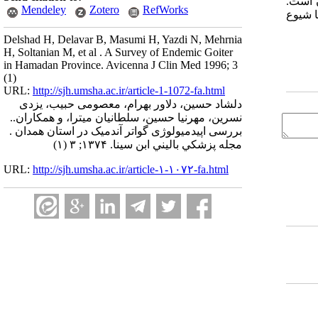
های سنی دختران است.
Mendeley
Zotero
RefWorks
 شیوع
Delshad H, Delavar B, Masumi H, Yazdi N, Mehrnia
H, Soltanian M, et al . A Survey of Endemic Goiter
in Hamadan Province. Avicenna J Clin Med 1996; 3
(1)
URL:
http://sjh.umsha.ac.ir/article-1-1072-fa.html
دلشاد حسین، دلاور بهرام، معصومی حبیب، یزدی
نسرین، مهرنیا حسین، سلطانیان میترا، و همکاران..
بررسی اپیدمیولوژی گواتر آندمیک در استان همدان .
مجله پزشكي باليني ابن سينا. ۱۳۷۴; ۳ (۱)
URL:
http://sjh.umsha.ac.ir/article-۱-۱۰۷۲-fa.html