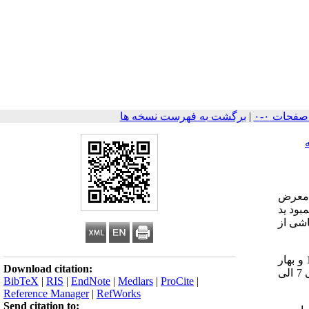
|
برگشت به فهرست نسخه ها
 معرض
اشی از کمبود ید
اشی از
در راستای دستیابی به اهداف کمیته کشوری و برنامه های کنترل و پیشگیری از اختلالات ناشی از کمبود ید ، طی زمستان سال 1373 و بهار
Download citation:
سال 1374 بمدت 6 ماه ، میزان شیوع گواتر در 16054 نفر دانش آموز مدراس دخترانه و پسرانه شهرستانهای استان همدان در گروه های سنی 7 الی
BibTeX
|
RIS
|
EndNote
|
Medlars
|
ProCite
|
Reference Manager
|
RefWorks
Send citation to: