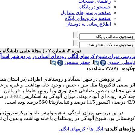
راهنمای صفحات
جستجو در پایگاه
صفحه پرسش‌های متداول
صفحه برترین‌های پایگاه
اطلاع‌رسانی به دوستان
دوره ۳، شماره ۲ - ( مجلۀ علمی دانشگاه علوم پزشکی همدان-بهار و تابستان ۱۳۷۵ )
بررسی میزان شیوع کرمهای انگلی روده ای انسان در مردم شهر اسدآبا
نایبعلی احمدی
،
جعفر مسعود
چکیده:
(۷۷۸۷ مشاهده)
این پژوهش در شهر اسدآباد و روستاهای اطراف (در استان همدان)
نی مختلف به طور تصادفی جمع آوری و با روش تغلیظ با فرمالین
–
43/0 درصد ، اکسیور 11/5 درصد و تنیاساژیناتا 56/0 درصد بوده است.
در این بررسی میزان آلودگی به هیمنولپیس نانا و تریکوسترونژیل
کوهستانی بود. شیوع آلودگی در روستاهای با خانه بهداشت و بدون آن 
واژه‌های کلیدی:
انگل ها / کرمهای انگلی