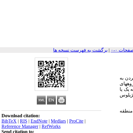
|
برگشت به فهرست نسخه ها
دن به
نجام شد. در این پژوهش ، نمونه مدفوع 2307 نفر از گروههای
ا" 08/44 درصد آنها به یک یا
سفال 55/6 درصد ، تریکوسترونژیلوس
منطقه
Download citation:
BibTeX
|
RIS
|
EndNote
|
Medlars
|
ProCite
|
Reference Manager
|
RefWorks
Send citation to: