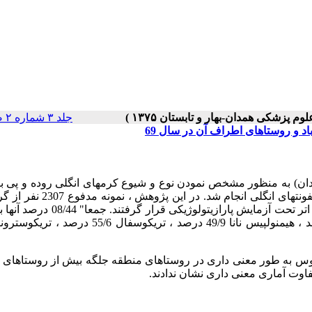
جلد ۳ شماره ۲ صفحات ۰-۰
د و روستاهای اطراف آن در سال 69
 به منظور مشخص نمودن نوع و شیوع کرمهای انگلی روده و پی بر
اثر بعضی فاکتورها مثل سن ، جنس ، وجود خانه بهداشت و غیره بر عفونتهای انگلی ا
اتر تحت آزمایش پارازیتولوژیکی قرار گرفتند. جمع
چند کرم روده ای آلوده بودند. میزان آلودگی به آسکاریس 38/32 درصد ، هیمنولپیس نانا 49/9 درصد ، تریکو
وس به طور معنی داری در روستاهای منطقه جلگه بیش از روستاهای 
تفاوت آماری معنی داری نشان ندادند.