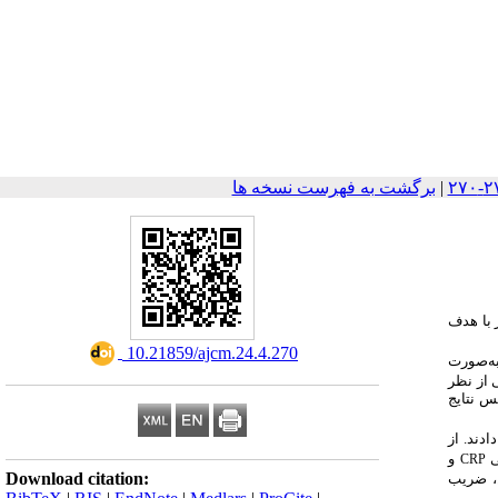
|
برگشت به فهرست نسخه ها
ر با هدف
‎ 10.21859/ajcm.24.4.270
تری بودند، به‌صورت
حیطی از نظر
س نتایج
 مردان و 5/39 درصد را زنان تشکیل دادند. از
ی
و
CRP
Download citation:
ن، ضریب