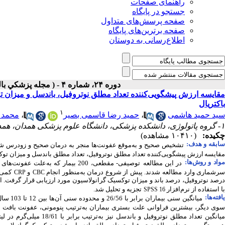
راهنمای صفحات
جستجو در پایگاه
صفحه پرسش‌های متداول
صفحه برترین‌های پایگاه
اطلاع‌رسانی به دوستان
دوره ۲۴، شماره ۴ - ( مجله پزشكي باليني ابن سينا- زمستان ۱۳۹۶ )
باکتریال
۱
سید حمید هاشمی
،
حمید رضا قاسمی بصیر
،
محمد 
۱- گروه پاتولوژی، دانشکده پزشکی، دانشگاه علوم ‌پزشکی همدان، همدان، ایران. ،
چکیده:
(۱۰۴۱۰ مشاهده)
ابقه و هدف:
تشخیص صحیح و به‌موقع عفونت‌ها منجر به درمان صحیح و زودرس شد
مقایسه ارزش
پیشگویی‌کننده تعداد مطلق نوتروفیل، تعداد مطلق باندسل و میزان 
واد و روش‌‌ها:
در این مطالعه
رشماری وارد مطالعه شدند. پیش از شروع درمان به‌منظور انجام
و
CRP
CBC
درصد نوتروفیل، درصد باند و میزان توکسیک گرانولاسیون مورد ‌ارزیابی قرار گرفت. 
با استفاده از نرم‌افزار
تجزیه ‌‌و‌ تحلیل شد.
SPSS 16
افته‌ها:
وی ‌دیگر، بیشترین فراوانی علت بستری بیماران به‌ترتیب پنومونی، عفونت باف
یانگین تعداد مطلق نوتروفیل و باندسل نیز به‌ترتیب برابر با 18/61‌ میلی‌گرم در لیتر، 86/8154 در