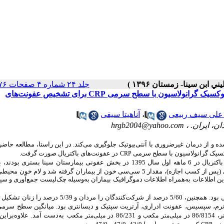
جلد ۲۴ شماره ۴ صفحات ۲۷۶-۲۷۰
مقایسه ارزش پیشگویی‌کننده تعداد مطلق نوتروفیل، باندسل و میزان توکسیک گرانولاسیون با سطح سرمی CRP برای تشخیص عفونت‌های
علی سیف ربیعی
،
آناهیتا سیفی
hrgb2004@yahoo.com
ه و از درمان غیرضروری
با آنتی‌بیوتیک جلوگیری می‌کند. در این‌ راستا، مطالعه حاض
توکسیک گرانولاسیون با سطح سرمی
در عفونت‌های باکتریال صورت گرفت.
CRP
توصیفی- مقطعی، 200 بیمار که به‌علت عفونت‌های باکتریال در 6 ماهه اول سال 1395 در بخش عفونی بیمارستان سینا بس
کمی (پس از کسب اجازه)، مقدار 5 سی‌سی خون از بیماران گرفته شد و لام خون م
این اطلاعات به‌همراه اطلاعات دموگرافیک بیماران به‌وسیله چک‌لیست جمع‌آوری و سپ
میانگین سنی بیماران برابر با 26/56 و محدوده سنی آن‌ها بین 12 تا 103 سال بود. همچنین، 5/60 درصد از شرکت‌کنندگان را
ت نرم، سپسیس، عفونت ادراری، آرتریت سپتیک و دیسانتری بود. میانگین سطح سرم
و 86/231 در
به‌دست آمد. علاوه‌برای
میلی‌متر مکعب
میلی‌متر مکعب