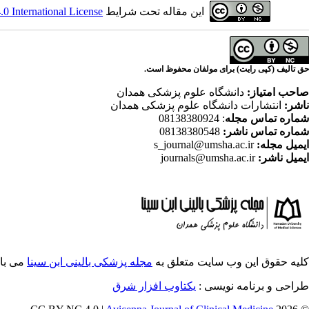
این مقاله تحت شرایط
 International License
حق تالیف (کپی رایت) برای مولفان محفوظ است.
صاحب امتیاز:
دانشگاه علوم پزشکی همدان
ناشر:
انتشارات دانشگاه علوم پزشکی همدان
شماره تماس مجله
: 08138380924
شماره تماس ناشر:
08138380548
ایمیل مجله:
s_journal@umsha.ac.ir
ایمیل ناشر:
journals@umsha.ac.ir
کلیه حقوق این وب سایت متعلق به
مجله پزشکی بالینی ابن سینا
می با
طراحی و برنامه نویسی :
یکتاوب افزار شرق