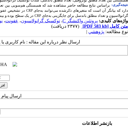
همبستگی بین تعداد مطلق نوتروفیل، تعداد مطلق باندسل، شدت توکسیک گرانولاسیو
تیجه‌گیری:
براساس نتایج مطالعه حاضر مشاهده شد که همبستگی هم‌سویی بین
تع
ارد که بیانگر آن است که متغیرهای ذکرشده می‌توانند به‌جای
در تشخیص عفونت
CRP
گرانولاسیون و تعداد مطلق باندسل برای جایگزینی به‌جای
در یک سطح بوده و بیش
CRP
واژه‌های کلیدی:
پروتئین واکنشگر C
،
توکسیک گرانولاسیون
،
عفونت
،
نو
متن کامل
[PDF 583 kb]
(۲۳۷۷ دریافت)
نوع مطالعه:
پژوهشي
|
ارسال نظر درباره این مقاله : نام کاربری ی
ارسال پیام 
بازنشر اطلاعات