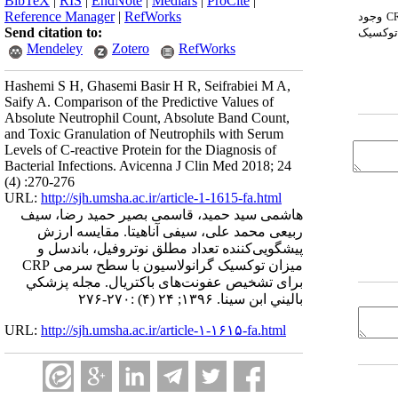
BibTeX
|
RIS
|
EndNote
|
Medlars
|
ProCite
|
Reference Manager
|
RefWorks
وجود
C
Send citation to:
 توکسیک
Mendeley
Zotero
RefWorks
Hashemi S H, Ghasemi Basir H R, Seifrabiei M A,
Saify A. Comparison of the Predictive Values of
Absolute Neutrophil Count, Absolute Band Count,
and Toxic Granulation of Neutrophils with Serum
Levels of C-reactive Protein for the Diagnosis of
Bacterial Infections. Avicenna J Clin Med 2018; 24
(4) :270-276
URL:
http://sjh.umsha.ac.ir/article-1-1615-fa.html
هاشمی سید حمید، قاسمی بصیر حمید رضا، سیف
ربیعی محمد علی، سیفی آناهیتا. مقایسه ارزش
پیشگویی‌کننده تعداد مطلق نوتروفیل، باندسل و
میزان توکسیک گرانولاسیون با سطح سرمی CRP
برای تشخیص عفونت‌های باکتریال. مجله پزشكي
باليني ابن سينا. ۱۳۹۶; ۲۴ (۴) :۲۷۰-۲۷۶
URL:
http://sjh.umsha.ac.ir/article-۱-۱۶۱۵-fa.html