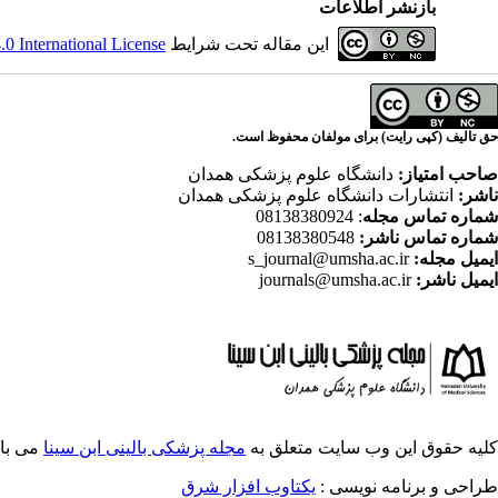
بازنشر اطلاعات
این مقاله تحت شرایط
 International License
حق تالیف (کپی رایت) برای مولفان محفوظ است.
صاحب امتیاز:
دانشگاه علوم پزشکی همدان
ناشر:
انتشارات دانشگاه علوم پزشکی همدان
شماره تماس مجله
: 08138380924
شماره تماس ناشر:
08138380548
ایمیل مجله:
s_journal@umsha.ac.ir
ایمیل ناشر:
journals@umsha.ac.ir
کلیه حقوق این وب سایت متعلق به
مجله پزشکی بالینی ابن سینا
می با
طراحی و برنامه نویسی :
یکتاوب افزار شرق