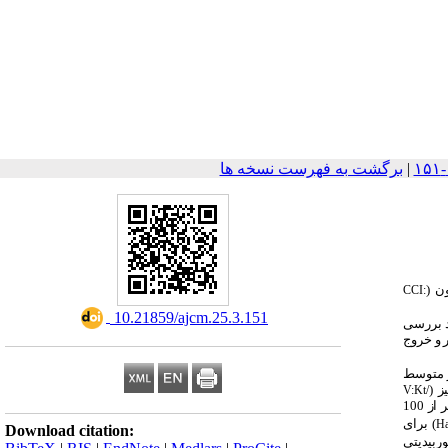
|
برگشت به فهرست نسخه ها
ن (
CCI:
‎ 10.21859/ajcm.25.3.151
نه مرکز همودیالیز در شهر تهران در یک مطالعه کوهورت آینده‌نگر در شهریور ماه سال 1391 مورد بررسی
 و خروج
 به‌طور متوسط
V:
Kt/
31/1 به‌دست آمد. باید خاطرنشان ساخت که 161 بیمار (30 درصد) در طول پیگیری فوت شدند (17 نفر از 100
)
برای
Ha
Download citation:
) و برای اندکس کوموربیدیتی