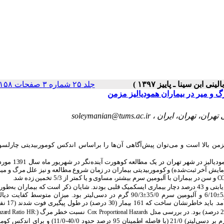
جلد ۲۵ شماره ۳ صفحات ۱۵۸-۱۵۱
 و میر در بیماران همودیالیز مزمن
soleymanian@tums.ac.ir
زمن بالا است و می‌توان پیش‌آگاهی آن‌ها را براساس اندکس کوموربیدیتی چارلسو
در مطالعه حاضر بیماران همودیالیزی بزرگسال (532 نفر) از 
ایش آخر ثبت‌شده) و کوموربیدیتی بیماران در زمان شروع مطالعه و نیز علل مرگ و میر
و سن در بیماران با آلبومین سرم
بیشتر، مساوی و یا کمتر از 5/3
تخمین زده شد.
CC
0/56 سال بود. 57 درصد از بیماران مرد، 41 درصد دیابتی و 43 درصد دچار بیماری ایسکمیک قلبی بودند. شایان ذکر است که بیماران
6/10 و آلبومین سرم 35/0
90/3 گرم در دسی‌لیتر بود. میزان متوسط کفایت دیالیز (
±
±
نسبت خطر مرگ (
zard Ratio
HR:
Cox Proportional Hazards
(گرم بر دسی‌لیتر) 21/0 (با فاصله اطمینان 95 درصد حدود 40/0-11/0