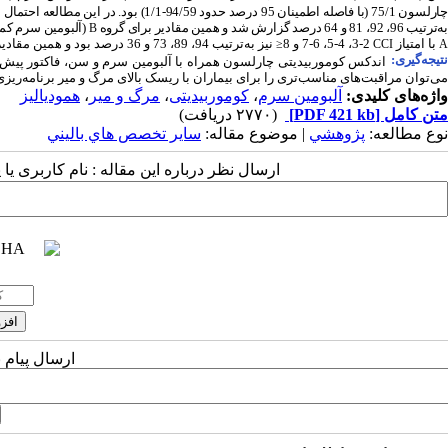
ارلسون 75/1 (با فاصله اطمینان 95 درصد حدود 94/59-1/1) بود. در این مطالعه احتمال بقای یک ساله بیماران گروه
ه‌ترتیب 96، 92، 81 و 64 درصد گزارش شد و همین مقادیر برای گروه
(آلبومین سرم کمتر از 5/3) به‌ترتیب معادل 86، 75
B
با امتیاز
2-3، 4-5، 6-7 و 8
نیز به‌ترتیب 94، 89، 73 و 36 درصد بود و همین مقادیر برای گروه
≤
CCI
A
تیجه‌گیری:
اندکس کوموربیدیتی چارلسون همراه با آلبومین سرم و سن، فاکتور پیش‌گو
می‌توان مراقبت‌های مناسب‌تری را برای بیماران با ریسک بالای مرگ و میر برنامه‌ریزی
واژه‌های کلیدی:
آلبومین سرم
،
کوموربیدیتی
،
مرگ و میر
،
همودیالیز
متن کامل
[PDF 421 kb]
(۲۷۷۰ دریافت)
نوع مطالعه:
پژوهشي
| موضوع مقاله:
سایر تخصص هاي باليني
ارسال نظر درباره این مقاله : نام کاربری ی
ارسال پیام 