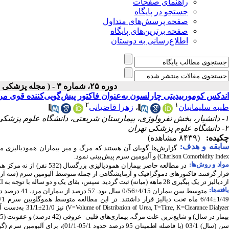
راهنمای صفحات
جستجو در پایگاه
صفحه پرسش‌های متداول
صفحه برترین‌های پایگاه
اطلاع‌رسانی به دوستان
دوره ۲۵، شماره ۳ - ( مجله پزشکی بالینی ابن سینا ـ پاییز ۱۳۹۷ )
اندکس کوموربیدیتی چارلسون به‌عنوان فاکتور پیش‌گویی‌کننده قوی مرگ
۲
۱
طیبه سلیمانیان
،
زهرا قاضیانی
۱- دانشیار، بخش نفرولوژی، بیمارستان شریعتی، دانشگاه علوم پزشکی تهران، تهران، ایران ،
۲- دانشگاه علوم پزشکی تهران
چکیده:
(۸۴۳۹ مشاهده)
ابقه و هدف:
گزارش‌ها گویای آن هستند که مرگ و میر بیماران همودیالیزی م
) و آلبومین سرم پیش‌بینی نمود.
Charlson Comorbidity Index
مواد و روش‌‌ها:
قرار گرفتند. فاکتورهای دموگرافیک و آزمایشگاهی از جمله متوسط آلبومین سرم (سه آزم
از دیالیز در یک پیگیری 28 ماهه (میانه) ثبت گردید. سپس، بقای یک و دو ساله با توجه به
I
افته‌ها:
متوسط سن بیماران 4/15
±
1/49
6/44 ماه تحت دیالیز قرار داشتند. در این مطالعه متوسط هموگلوبین سرم 5/1
±
,
,
) نیز 21/0
±
V=Volume of Distribation of Urea
T=Time
K=Clearance Dialyze
یمار در سال) و شایع‌ترین علت مرگ، بیماری‌های قلبی- عروقی (42 درصد) و عفونت (25 درصد) بود. در بررسی مدل
سن (سال) 03/1
(با فاصله اطمینان 95 درصد حدود 05/1-01/1)، برای آلبومین سرم