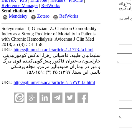
BibTeX
|
RIS
|
EndNote
|
Medlars
|
ProCite
|
≤
Reference Manager
|
RefWorks
ان گروه
Send citation to:
Mendeley
Zotero
RefWorks
ین اساس
Soleymanian T, Ghaziani Z. Charlson Comorbidity
Index as a Strong Predictor of Mortality in Patients
with Chronic Hemodialysis. Avicenna J Clin Med
2018; 25 (3) :151-158
URL:
http://sjh.umsha.ac.ir/article-1-1773-fa.html
سلیمانیان طیبه، قاضیانی زهرا. اندکس کوموربیدیتی
چارلسون به‌عنوان فاکتور پیش‌گویی‌کننده قوی مرگ
و میر در بیماران همودیالیز مزمن. مجله پزشكي
باليني ابن سينا. ۱۳۹۷; ۲۵ (۳) :۱۵۱-۱۵۸
URL:
http://sjh.umsha.ac.ir/article-۱-۱۷۷۳-fa.html