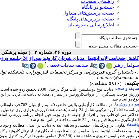
راهنمای صفحات
جستجو در پایگاه
صفحه پرسش‌های متداول
صفحه برترین‌های پایگاه
اطلاع‌رسانی به دوستان
دوره ۲۶، شماره ۲ - ( مجله پزشکی بالینی ابن سیناـ تابستان ۱۳۹۸ )
کاهش ضخامت لایه اینتیما- مدیای شریان کاروتید پس از 24 جلسه ورزش ترکیبی هوازی و مقاومتی در بیماران مبتلا به دیابت نوع دو
۱
سولماز رهبر
،
صدیقه سادات نعیمی
۱- دانشیار، گروه فیزیوتراپی و مرکز تحقیقات فیزیوتراپی، دانشکده توانبخشی، دانشگاه علوم پزشکی شهید بهشتی، تهران، ایران ،
naimi.se@sbmu.ac.ir
چکیده:
(۵۸۱۶ مشاهده)
ابقه و هدف:
دیابت نوع دو هفتمین علت مرگ در سال 2030 تخمین زده شده است. خطر بیماری آترواسکلروزیس در بیماران مبتلا به دیابت، دو تا سه برابر افراد عادی می‌باشد و
ورزش موجب پیشگیری از آترواسکلروزیس در بیماران مبتلا به دیابت می‌گردد. در این 
نوع دو انجام شد
.
واد و روش‌‌ها:
در مطالعه کارآزمایی بالینی حاضر، 40 بیمار از میان 702 فرد داوطلب مبتلا به دیابت به
رنامه مداخله گروه ترکیبی شامل 24 جلسه (هشت هفته) ورزش هوازی روی تردمیل با شیب صفر درجه به
حداکثر ضربان قلب بود و افراد از جلیقه حاوی وزنه حین انجام برنامه ورزشی است
اندازه‌گیری متغیرها قبل و بعد از 24 جلسه مداخله درمانی انجام شد.
افته‌ها:
 نسبت ضخامت اینتیما- مدیا به لومن در سه ناحیه
بالب کاروتید، اینترنال کاروتید و کام
در متغیر قطر لومن تغییری مشاهده نشد (
05/0
)
.
تمامی متغیرها در گروه کنترل بدون 
P>