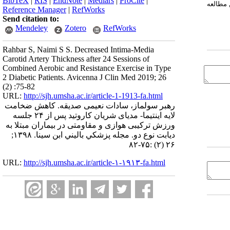
BibTeX
|
RIS
|
EndNote
|
Medlars
|
ProCite
|
 مطالعه
Reference Manager
|
RefWorks
Send citation to:
Mendeley
Zotero
RefWorks
Rahbar S, Naimi S S. Decreased Intima-Media
Carotid Artery Thickness after 24 Sessions of
Combined Aerobic and Resistance Exercise in Type
2 Diabetic Patients. Avicenna J Clin Med 2019; 26
(2) :75-82
URL:
http://sjh.umsha.ac.ir/article-1-1913-fa.html
رهبر سولماز، سادات نعیمی صدیقه. کاهش ضخامت
لایه اینتیما- مدیای شریان کاروتید پس از ۲۴ جلسه
ورزش ترکیبی هوازی و مقاومتی در بیماران مبتلا به
دیابت نوع دو. مجله پزشكي باليني ابن سينا. ۱۳۹۸;
۲۶ (۲) :۷۵-۸۲
URL:
http://sjh.umsha.ac.ir/article-۱-۱۹۱۳-fa.html