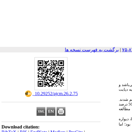
|
برگشت به فهرست نسخه ها
ه دیابت
‎ 10.29252/ajcm.26.2.75
م شدند.
صورت سه روز در هفته و هر جلسه به مدت 30 دقیقه با شدت 70-50 درصد
 مطالعه
تیما- مدیا، دیواره
 بود
؛
اما
Download citation: