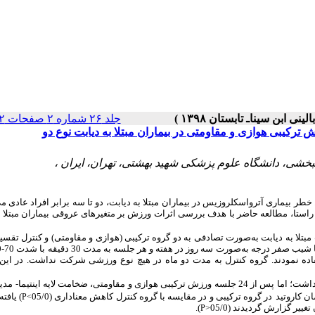
جلد ۲۶ شماره ۲ صفحات ۸۲-۷۵
راستا، مطالعه حاضر با هدف بررسی اثرات ورزش بر متغیرهای عروقی بیماران مبتلا ب
صورت تصادفی به دو گروه ترکیبی (هوازی و مقاومتی) و کنترل تقسی
فاده نمودند. گروه کنترل به مدت دو ماه در هیچ نوع ورزشی شرکت نداشت. در این
تفاوتی در ویژگی‌های جمعیتی و سابقه ابتلا به دیابت در ابتدای مطالعه وجود نداشت؛ اما پس از 24 جلسه ورزش ترکیبی هوازی و مقاومتی، ضخامت لایه این
ان کاروتید
در گروه ترکیبی و در مقایسه با گروه کنترل کاهش معناداری (
05/0
)
یافته
P<
تغییر گزارش گردیدند (
05/0
)
.
P>