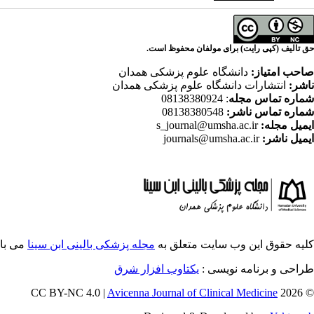
حق تالیف (کپی رایت) برای مولفان محفوظ است.
صاحب امتیاز:
دانشگاه علوم پزشکی همدان
ناشر:
انتشارات دانشگاه علوم پزشکی همدان
شماره تماس مجله
: 08138380924
شماره تماس ناشر:
08138380548
ایمیل مجله:
s_journal@umsha.ac.ir
ایمیل ناشر:
journals@umsha.ac.ir
کلیه حقوق این وب سایت متعلق به
مجله پزشکی بالینی ابن سینا
می با
طراحی و برنامه نویسی :
یکتاوب افزار شرق
Avicenna Journal of Clinical Medicine
© 2026 CC BY-NC 4.0 |