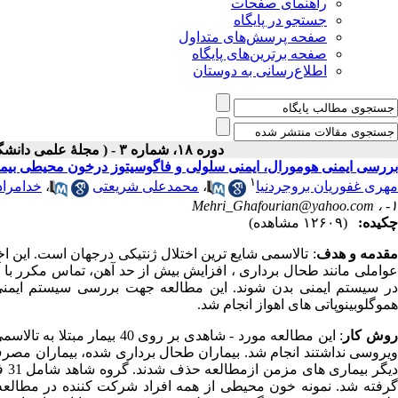
راهنمای صفحات
جستجو در پایگاه
صفحه پرسش‌های متداول
صفحه برترین‌های پایگاه
اطلاع‌رسانی به دوستان
دوره ۱۸، شماره ۳ - ( مجلۀ علمی دانشگاه علوم پزشکی همدان-پائيز ۱۳۹۰ )
بررسی ایمنی هومورال، ایمنی سلولی و فاگوسیتوز درخون محیطی بیمارا
۱
مهری غفوریان بروجردنیا
،
محمدعلی شریعتی
،
خدامراد
Mehri_Ghafourian@yahoo.com
۱- ،
چکیده:
(۱۲۶۰۹ مشاهده)
قدمه و هدف
: تالاسمی شایع ترین اختلال ژنتیکی درجهان است. این 
عواملی مانند طحال برداری ، افزایش بیش از حد آهن، تماس مکرر با آ
در سیستم ایمنی بدن شوند. این مطالعه جهت بررسی سیستم ایمنی در
هموگلوبینوپاتی های اهواز انجام شد.
وش کار
: این مطالعه مورد - شاهدی بر
ویروسی نداشتند انجام شد. بیماران طحال برداری شده، بیماران مصرف 
دیگ