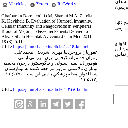
ر گرفت و تست NBT نیز بر روی نمونه های
Mendeley
Zotero
RefWorks
آزمونهای t و ضریب همبستگی پیرسون
Ghafourian Boroujerdnia M, Shariati M A, Zandian
K, Keykhaie B. Evaluation of Humoral Immunity,
: درصد لنفوسیت های CD4 ، CD8 و CD5 و نسبت CD4/CD8 تفاوت معنی داری بین گروه بیماران و شاهد نشان نداد. درصد CD20 و سطح IgG
Cellular Immunity and Phagocytosis in Peripheral
بین سطح سرمی
Blood of Major Thalassemia Patients Refered to
Ahvaz Shafa Hospital. Avicenna J Clin Med 2011;
18 (3) :5-11
: در افراد مبتلا به تالاسمی ماژور ایمنی سلولی و فاگوسیتوز مانند افراد طبیعی می باشد. میزان لنفوسیت B (CD20 مثبت) و IgM ، IgG و
URL:
http://sjh.umsha.ac.ir/article-1-218-fa.html
ون این
غفوریان بروجردنیا مهری، شریعتی محمدعلی،
و تماس
زندیان خدامراد، کیخایی بیژن. بررسی ایمنی
هومورال، ایمنی سلولی و فاگوسیتوز درخون محیطی
بیماران تالاسمی ماژور مراجعه کننده به بیمارستان
شفا اهواز. مجله پزشكي باليني ابن سينا. ۱۳۹۰; ۱۸
(۳) :۵-۱۱
URL:
http://sjh.umsha.ac.ir/article-۱-۲۱۸-fa.html