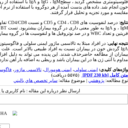
مقایسه و مورد تجزیه و تحلیل قرار گرفتند.
تایج
فریتین و تعداد WBC و در صد نوتروفیل ها و لنفوسیت ها در گروه بیماران و شاهد ارتباط معنی داری وجود ندارد.
تیجه نهایی
IgA گردش خون در بیماران نسبت به افراد طبیعی بالاتر است. علت ا
بیماران از مطالعه حاضرحذف شدند. این پدیده می تواند به دلیل افزا
مداوم با آنتی ژن ها در این بیماران باشد و ربطی به اضافه بار آهن ندارد.
واژه‌های کلیدی:
ایمنی سلولی
،
ایمنی هومورال
،
تالاسمی ماژور
،
فاگوسی
متن کامل
[PDF 230 kb]
(۵۵۷۵ دریافت)
نوع مطالعه:
پژوهشي
| موضوع مقاله:
سایر تخصص هاي باليني
ارسال نظر درباره این مقاله : نام کاربری ی