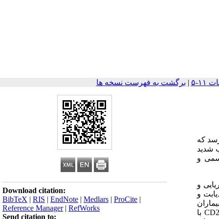
|
برگشت به فهرست نسخه ها
رسد که
ب شدید
سمی و
کتریایی و
Download citation:
یابت و
BibTeX
|
RIS
|
EndNote
|
Medlars
|
ProCite
|
نده بیماران
Reference Manager
|
RefWorks
گرفته شد. نمونه خون محیطی از همه افراد شرکت کننده در مطالعه جمع آوری شد. درصد مارکرهای لنفوسیتی CD4 ، CD8 ، CD5 و CD20 با
Send citation to: