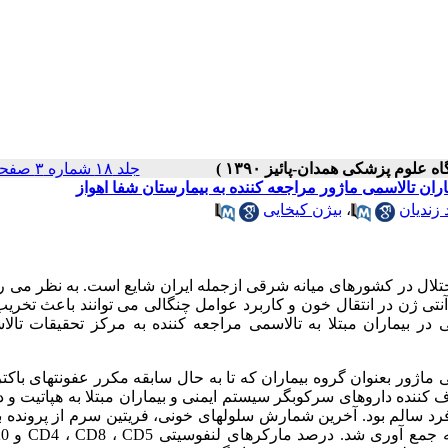
جلد ۱۸ شماره ۳ صفحات ۱۱-۵
ن تالاسمی ماژور مراجعه کننده به بیمارستان شفا اهواز
 زندیان
،
بیژن کیخایی
اختلال در کشورهای میانه شرقی ازجمله ایران شایع است. به نظر می 
نتی ژن در انتقال خون و کاربرد عوامل چنگالی می توانند باعث تخری
 بیماران مبتلا به تالاسمی مراجعه کننده به مرکز تحقیقات تالا
 روی 40 بیمار مبتلا به تالاسمی ماژور بعنوان گروه بیماران که تا به حال سابقه مکرر عفونتهای با
کننده داروهای سرکوبگر سیستم ایمنی و بیماران مبتلا به هپاتیت و د
ر بیماری های مزمن ازمطالعه حذف شدند. گروه شاهد شامل 31 فرد سالم بود. آخرین شمارش سلولهای خونی، فریتین سرم از پرو