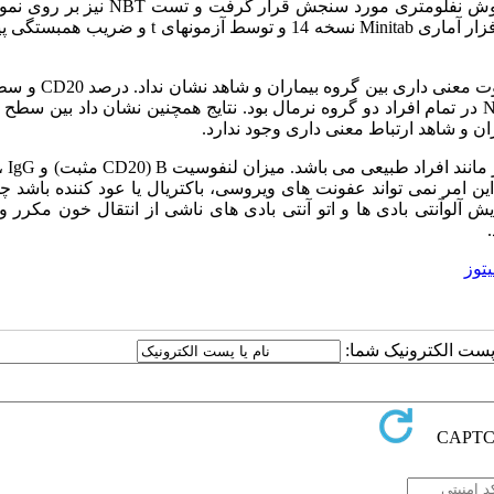
فلوسیتومتری مشخص گردید ، سطحIgG ، IgM و IgA با استفاده از روش نفلومتری مورد سنجش قرا
خون انجام شد. داده های بدست آمده از هر دوگروه با استفاده از نرم افزار آماری Minitab نسخه 14 و توسط 
، IgM و IgA به طور معنی داری در گروه بیماران بیشتربود. تست NBT در تمام افراد دو گروه نرمال بود. نتایج همچنین نشان داد 
ین امر نمی تواند عفونت های ویروسی، باکتریال یا عود کننده باشد چ
یش آلوآنتی بادی ها و اتو آنتی بادی های ناشی از انتقال خون مکرر 
توز
ا پست الکترونیک شما: