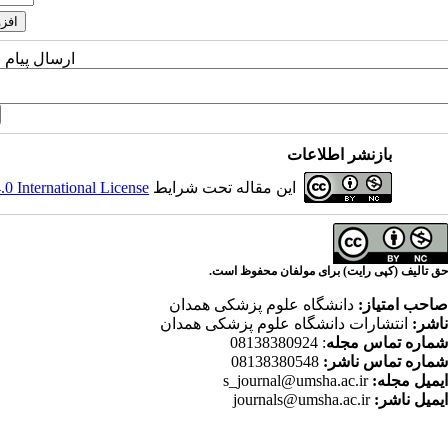
ارسال پیام 
بازنشر اطلاعات
این مقاله تحت شرایط
 International License
حق تالیف (کپی رایت) برای مولفان محفوظ است.
صاحب امتیاز:
دانشگاه علوم پزشکی همدان
ناشر:
انتشارات دانشگاه علوم پزشکی همدان
شماره تماس مجله
: 08138380924
شماره تماس ناشر:
08138380548
ایمیل مجله:
s_journal@umsha.ac.ir
ایمیل ناشر:
journals@umsha.ac.ir