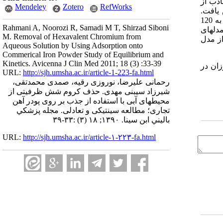
اذب از
Mendeley
Zotero
RefWorks
و 7=pH ، کارایی حذف از 47.5% به 92.5% افزایش یافت.
همچنین در شرایط ثابت غلظت اولیه کروم شش ظرفیتی mg/L20، 7=pH و مقدار پودر آهن g/100ml 0.1 با افزایش زمان تماس از 2 دقیقه به 120
Rahmani A, Noorozi R, Samadi M T, Shirzad Siboni
و مدلهای
M. Removal of Hexavalent Chromium from
از مدل
Aqueous Solution by Using Adsorption onto
Commerical Iron Powder Study of Equilibrium and
Kinetics. Avicenna J Clin Med 2011; 18 (3) :33-39
ان در
URL:
http://sjh.umsha.ac.ir/article-1-223-fa.html
رحمانی علیرضا، نوروزی رقیه، صمدی محمدتقی،
شیرزاد سیبنی مهدی. حذف کروم شش ظرفیتی از
محیطهای آبی با استفاده از جذب بر روی پودر آهن
تجاری؛ مطالعه سینتیکی و تعادلی. مجله پزشكي
باليني ابن سينا. ۱۳۹۰; ۱۸ (۳) :۳۳-۳۹
URL:
http://sjh.umsha.ac.ir/article-۱-۲۲۳-fa.html