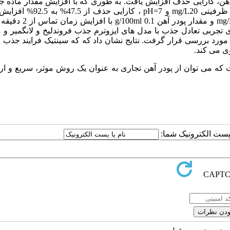
 آهن، کارایی حذف افزایش یافت. به طوری که با افزایش مقدار ماده ج
g/100ml 0.1 به g/100ml 1.5 در شرایط ثابت غلظت اولیه کروم شش ظرفیتی mg/L20 
زایش یافت. همچنین دادهای تجربی تعادل جذب با مدل های ایزوترم جذب فروندلیخ و لانگمیر 
ورد بررسی قرار گرفت. نتایج نشان داد که که سینتیک فرایند جذب 
وی می کند.
ه می توان از پودر آهن تجاری به عنوان یک روش موثر، سریع و ارز
ا پست الکترونیک شما: