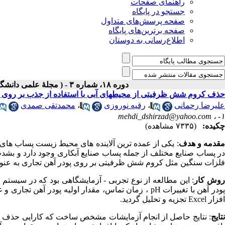
راهنمای صفحات
جستجو در پایگاه
صفحه پرسش‌های متداول
صفحه برترین‌های پایگاه
اطلاع‌رسانی به دوستان
دوره ۱۸، شماره ۳ - ( مجلۀ علمی دانشگاه علوم پزشکی همدان-پائيز ۱۳۹۰ )
حذف کروم شش ظرفیتی از محیطهای آبی با استفاده از جذب بر روی پو
علیرضا رحمانی
،
رقیه نوروزی
،
محمدتقی صمدی
mehdi_dshirzad@yahoo.com
۱- ،
چکیده:
(۷۳۳۵ مشاهده)
قدمه و هدف
: یکی از عمده ترین آلاینده های محیط زیست پساب ها
در پساب صنایع مختلف از جمله پساب صنایع آبکاری وجود دارد و ب
فلزات سنگین مثل کروم شش ظرفیتی بر روی پودر آهن تجاری به عنوان
روش کار
: این مطالعه از نوع تجربی - آزمایشگاهی بود که در سیستم 
پودر آهن با تغییرات pH ، زمان تماس، مقدار اولیه پ
افزار Excel تجزیه و تحلیل گردید.
تایج