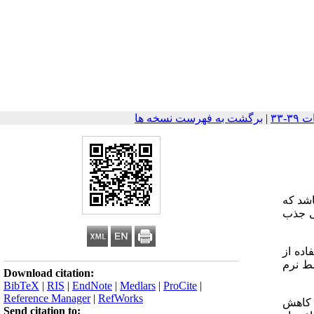
|
برگشت به فهرست نسخه ها
شد که
ی جذب
اده از
وسط نرم
Download citation:
BibTeX
|
RIS
|
EndNote
|
Medlars
|
ProCite
|
Reference Manager
|
RefWorks
روم شش ظرفیتی کاهش
Send citation to: