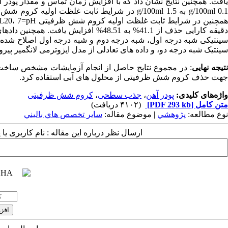
یافت. همچنین نتایج نشان داد که با افزایش زمان تماس و مقدار پودر
دقیقه کارایی حذف از 41.1% به 48.51% اف
سینتیکی شبه درجه اول، شبه درجه دوم و شبه درجه اول اصلاح شده م
سینتیک شبه درجه دو، و داده های تعادلی از مدل ایزوترمی لانگمیر پیر
تیجه نهایی
: در مجموع نتایج حاصل از انجام آزمایشات مشخص ساخت ک
جهت حذف کروم شش ظرفیتی از محلول های آبی استفاده کرد.
واژه‌های کلیدی:
پودر آهن
،
جذب سطحی
،
کروم شش ظرفیتی
متن کامل
[PDF 293 kb]
(۴۱۰۲ دریافت)
نوع مطالعه:
پژوهشي
| موضوع مقاله:
سایر تخصص هاي باليني
ارسال نظر درباره این مقاله : نام کاربری ی