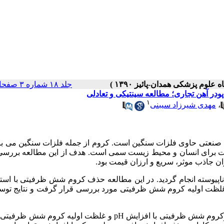
جلد ۱۸ شماره ۳ صفحات ۳۹-۳۳
در آهن تجاری؛ مطالعه سینتیکی و تعادلی
۱
،
مهدی شیرزاد سیبنی
ی صنعتی حاوی فلزات سنگین است. کروم از جمله فلزات سنگین می با
شدت برای انسان و محیط زیست سمی است. هدف از این مطالعه بررس
 جاذب موثر، سریع و ارزان قیمت بود.
ناپیوسته انجام گردید. در این مطالعه حذف کروم شش ظرفیتی با استف
ودر آهن تجاری و غلظت اولیه کروم شش ظرفیتی مورد بررسی قرار گرفت و نتایج ت
: نتایج حاصل از انجام آزمایشات مشخص ساخت که کارایی حذف کروم شش ظرفیتی با افزایش pH و غلظت اولیه ک