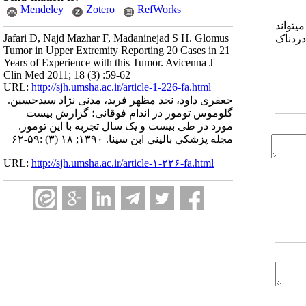
Mendeley
Zotero
RefWorks
یتواند
Jafari D, Najd Mazhar F, Madaninejad S H. Glomus
دردناک
Tumor in Upper Extremity Reporting 20 Cases in 21
Years of Experience with this Tumor. Avicenna J
Clin Med 2011; 18 (3) :59-62
URL:
http://sjh.umsha.ac.ir/article-1-226-fa.html
جعفری داود، نجد مظهر فرید، مدنی نژاد سیدحسین.
گلوموس تومور در اندام فوقانی؛ گزارش بیست
مورد در طی بیست و یک سال تجربه با این تومور.
مجله پزشكي باليني ابن سينا. ۱۳۹۰; ۱۸ (۳) :۵۹-۶۲
URL:
http://sjh.umsha.ac.ir/article-۱-۲۲۶-fa.html