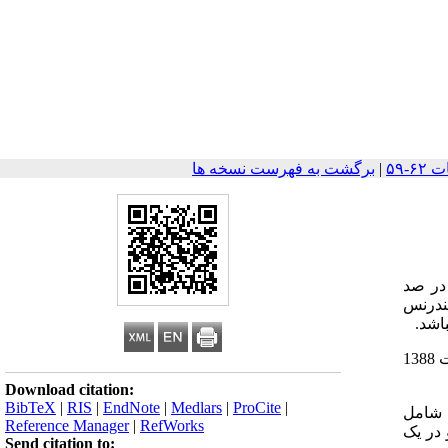
|
برگشت به فهرست نسخه ها
س تومور یک ضایعه خوش خیم نادر در پوست و نسوج زیر جلدی بوده که از دستگاه گلوموس منشا می گیرد و 1.6 در صد
تندرنس
اشد.
: در این مطالعه از نوع case series سوابق پزشکی بیماران معالجه شده با گلوموس تومور اندام فوقانی در فواصل سالهای 1367 لغایت 1388
Download citation:
BibTeX
|
RIS
|
EndNote
|
Medlars
|
ProCite
|
اصلی بیماران شامل
Reference Manager
|
RefWorks
1 مورد در نوک انگشتان و در یک
Send citation to: