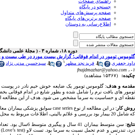
راهنمای صفحات
جستجو در پایگاه
صفحه پرسش‌های متداول
صفحه برترین‌های پایگاه
اطلاع‌رسانی به دوستان
دوره ۱۸، شماره ۳ - ( مجلۀ علمی دانشگاه علوم پزشکی همدان-پائيز ۱۳۹۰ )
گلوموس تومور در اندام فوقانی؛ گزارش بیست مورد در طی بیست و یک
۱
داود جعفری
،
فرید نجد مظهر
،
سیدحسین مدنی نژاد
fnajdmazhar@yahoo.com
۱- ،
چکیده:
(۱۵۳۶۷ مشاهده)
قدمه و هدف
تومور های بافت نرم را شامل شده و بطور شایع در اندام فوقانی بخصو
نقطه ای و حساسیت به سرما مشخص می شود. هدف از این مطالعه ارزی
وش کار
که شامل 20 بیمار بود بررسی و علائم بالینی، اطلاعات مربوط به محل تومور و نتیجه درمان ثبت گردید.
تایج