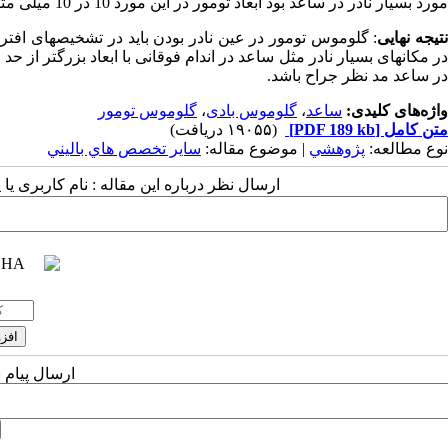
مورد بسیار نادر در ساعد بود ابعاد تومور در این مورد 10 در 10 میلی متر بوده در حالیکه متوسط ابعاد تومور در کل 2.85 میلی متر بود.
تیجه نهایی
: گلوموس تومور در عین نادر بودن باید در تشخیصهای افترا
در مکانهای بسیار نادر مثل ساعد در اندام فوقانی با ابعاد بزرگتر ا
در ساعد مد نظر جراح باشد.
واژه‌های کلیدی:
ساعد
،
گلوموس بادی
،
گلوموس تومور
متن کامل
[PDF 189 kb]
(۱۹۰۵۵ دریافت)
نوع مطالعه:
پژوهشي
| موضوع مقاله:
سایر تخصص هاي باليني
ارسال نظر درباره این مقاله : نام کاربری ی
ارسال پیام 