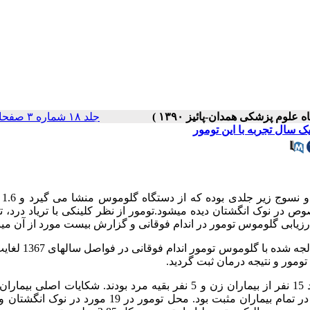
جلد ۱۸ شماره ۳ صفحات ۶۲-۵۹
 سال تجربه با این تومور
: گلومو
ص در نوک انگشتان دیده میشود.تومور از نظر کلینکی با تریاد درد، 
ابی گلوموس تومور در اندام فوقانی و گزارش بیست مورد از آن میب
: سن متوسط بیماران 41 سال و پیگیری متوسط 6سال بود. تعداد 15 نفر از بیماران زن و 5 نفر بقیه مرد بودند. شکایات 
درد، تندرنس و عدم تحمل نسبت به سرما بود. تست لاو (Love’s test) در تمام بیماران مثبت بود. محل تومور در 9