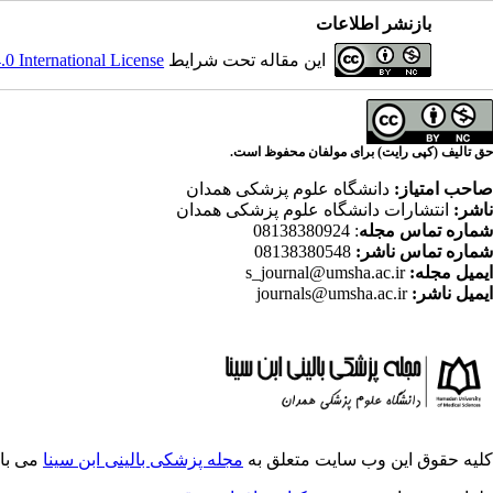
بازنشر اطلاعات
این مقاله تحت شرایط
 International License
حق تالیف (کپی رایت) برای مولفان محفوظ است.
صاحب امتیاز:
دانشگاه علوم پزشکی همدان
ناشر:
انتشارات دانشگاه علوم پزشکی همدان
شماره تماس مجله
: 08138380924
شماره تماس ناشر:
08138380548
ایمیل مجله:
s_journal@umsha.ac.ir
ایمیل ناشر:
journals@umsha.ac.ir
کلیه حقوق این وب سایت متعلق به
مجله پزشکی بالینی ابن سینا
می با