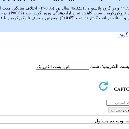
44 و در گروه پلاسبو 15.2
±
46.32 سال بود (0.05
<
P
). اختلاف میانگین مدت ابت
دان نانوکورکومین سبب کاهش نمره آزاردهندگی وزوز گوش شد (0.02=
P
). درحا
 آستانه دریافت گفتار نداشت (0.05
<
P
). همچنین مصرف نانوکورکومین با ع
 گوش
ا پست الکترونیک شما:
به نویسنده مسئول