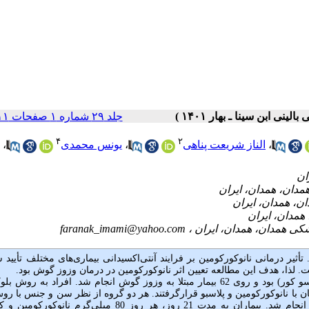
جلد ۲۹ شماره ۱ صفحات ۱۱-۵
۴
۲
،
الناز شریعت پناهی
،
یونس محمدی
،
faranak_imami@yahoo.com
یر درمانی نانوکورکومین بر فرایند آنتی‌اکسیدانی بیماری‌های مختلف تأیید 
. لذا، هدف این مطالعه تعیین اثر نانوکورکومین در درمان وزوز گوش بود.
این مطالعه از نوع کارآزمایی بالینی تصادفی (مداخله سه سو کور) بود و روی 62 بیمار مبتلا به وزوز گوش انجام شد. افراد به 
 31 نفری تقسیم شدند و تحت درمان با نانوکورکومین و پلاسبو قرارگرفتند. هر دو گروه از نظر سن و جنس با 
همسان‌سازی فراوانی منطبق شدند. برای تمام بیماران آزمون‌های شنوایی انجام شد. بیماران به مدت 21 روز، هر روز 80 میلی‌گ