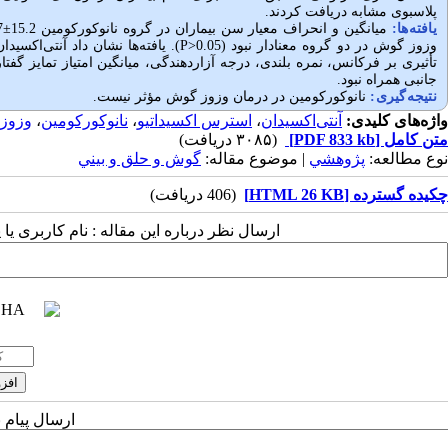
پلاسبوی مشابه دریافت کردند.
یافته‌ها
:
میانگین و انحراف معیار سن بیماران در گروه نانوکورکومین 15.2
±
.77
وزوز گوش در دو گروه معنادار نبود (0.05
<
P
). یافته‌ها نشان داد آنتی‌اکسی
تأثیری بر فرکانس، نمره بلندی، درجه آزاردهندگی، میانگین امتیاز تمایز گفتار و
جانبی همراه نبود.
نتیجه‌گیری:
نانوکورکومین در درمان وزوز گوش مؤثر نیست.
واژه‌های کلیدی:
آنتی‌اکسیدان
،
استرس اکسیداتیو
،
نانوکورکومین
،
وزوز
متن کامل
[PDF 833 kb]
(۳۰۸۵ دریافت)
نوع مطالعه:
پژوهشي
| موضوع مقاله:
گوش و حلق و بيني
چکیده گسترده [HTML 26 KB]
(406 دریافت)
ارسال نظر درباره این مقاله : نام کاربری ی
ارسال پیام 