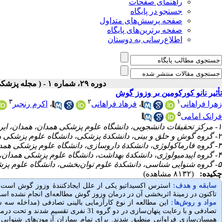
راهنمای صفحات
جستجو در پایگاه
صفحه پرسش‌های متداول
صفحه برترین‌های پایگاه
اطلاع‌رسانی به دوستان
دوره ۲۹، شماره ۱ - ( مجله پزشکی بالینی ابن سینا ـ بهار ۱۴۰۱ )
تأثیر نانو کورکومین بر وزوز گوش
۳
۲
۱
زهرا فراهانی
،
فرهاد فراهانی
،
اکرم رنجبر
۵
فرانک امامی
۱- مرکز تحقیقات دانشجویی، دانشگاه علوم پزشکی همدان، همدان، ایران
۲- گروه گوش و حلق و بینی، دانشکدۀ پزشکی، دانشگاه علوم پزشکی همدان، همدان، ایران
۳- گروه فارماکولوژی، دانشکدۀ داروسازی، دانشگاه علوم پزشکی همدان، همدان، ایران
۴- گروه اپیدمیولوژی، دانشکدۀ بهداشت، دانشگاه علوم پزشکی همدان، همدان، ایران
۵- گروه شنوایی شناسی، دانشکدۀ علوم توان‌بخشی، دانشگاه علوم پزشکی همدان، همدان، ایران ،
چکیده:
(۸۱۳۲ مشاهده)
سابقه و هدف:
استرس اکسیداتیو یکی از علل ایجادکنندۀ وزوز گوش است. تأث
تاکنون در زمینۀ اثربخشی آن در درمان وزوز گوش مطالعه‌ای انجام نشده است
مواد و روش‌‌ها
:
تصادفی و با رعایت پنهان‌سازی در دو گروه