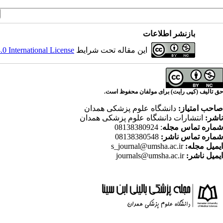
بازنشر اطلاعات
این مقاله تحت شرایط
 International License
حق تالیف (کپی رایت) برای مولفان محفوظ است.
صاحب امتیاز:
دانشگاه علوم پزشکی همدان
ناشر:
انتشارات دانشگاه علوم پزشکی همدان
شماره تماس مجله
: 08138380924
شماره تماس ناشر:
08138380548
ایمیل مجله:
s_journal@umsha.ac.ir
ایمیل ناشر:
journals@umsha.ac.ir