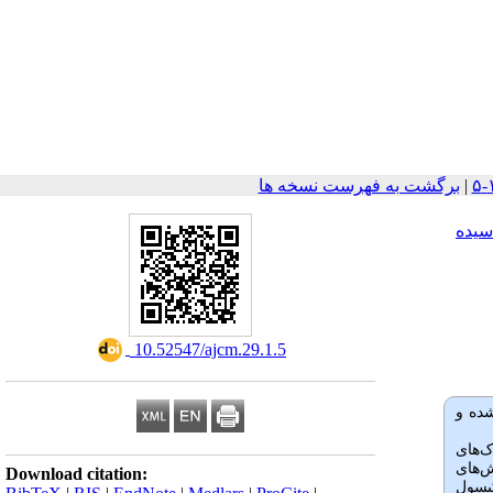
|
برگشت به فهرست نسخه ها
سیده
‎ 10.52547/ajcm.29.1.5
شده و
روش بلوک‌های
روش‌های
Download citation:
رم نانوکورکومین و کپسول