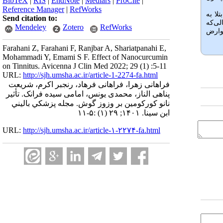
BibTeX
|
RIS
|
EndNote
|
Medlars
|
ProCite
|
Reference Manager
|
RefWorks
لا به
Send citation to:
لی‌که
Mendeley
Zotero
RefWorks
وارض
Farahani Z, Farahani F, Ranjbar A, Shariatpanahi E,
Mohammadi Y, Emami S F. Effect of Nanocurcumin
on Tinnitus. Avicenna J Clin Med 2022; 29 (1) :5-11
URL:
http://sjh.umsha.ac.ir/article-1-2274-fa.html
فراهانی زهرا، فراهانی فرهاد، رنجبر اکرم، شریعت
پناهی الناز، محمدی یونس، امامی سیده فرانک. تأثیر
نانو کورکومین بر وزوز گوش. مجله پزشكي باليني
ابن سينا. ۱۴۰۱; ۲۹ (۱) :۵-۱۱
URL:
http://sjh.umsha.ac.ir/article-۱-۲۲۷۴-fa.html