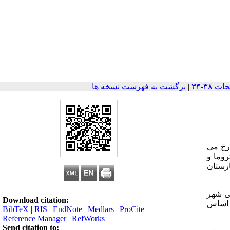
|
برگشت به فهرست نسخه ها
8-6 درصد کل حاملگی ها رخ می
روما و
ارستان
شی شهر
Download citation:
ر اساس
BibTeX
|
RIS
|
EndNote
|
Medlars
|
ProCite
|
Reference Manager
|
RefWorks
Send citation to: