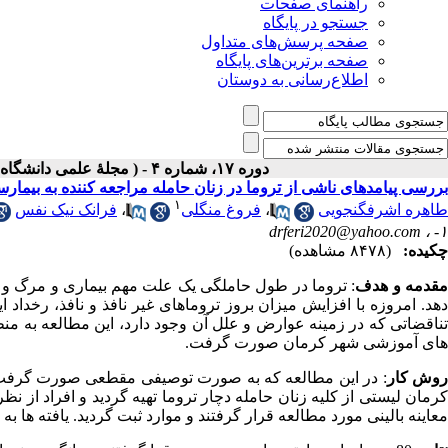
راهنمای صفحات
جستجو در پایگاه
صفحه پرسش‌های متداول
صفحه برترین‌های پایگاه
اطلاع‌رسانی به دوستان
دوره ۱۷، شماره ۴ - ( مجلۀ علمی دانشگاه علوم پزشکی همدان-زمستان ۱۳۸۹ )
بررسی پیامدهای ناشی از تروما در زنان حامله مراجعه کننده به بیمارس
۱
طاهره اشرفگنجویی
،
فروغ منگلی
،
فرانک نیک نفس
drferi2020@yahoo.com
۱- ،
چکیده:
(۸۴۷۸ مشاهده)
قدمه و هدف
دهد. امروزه با افزایش میزان بروز تروماهای غیر نافذ و نافذ، رخداد
تناقضاتی که در زمینه عوارض و علل آن وجود دارد، این مطالعه به منظو
های آموزشی شهر کرمان صورت گرفت.
وش کار
: در این مطالعه که به صورت توصیفی مقطعی صورت گرفت، با
کرمان لیستی از کلیه زنان حامله دچار تروما تهیه گردید و افراد ا
معاینه بالینی مورد مطالعه قرار گرفتند و موارد ثبت گردید. یافته ها 