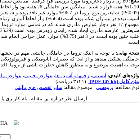
تایج
20 تا 36 هفته قرار داشتند 
مجموع 17 نفر دچار عوارض مادری شدند که در تمامی موارد تروم
قلب جنین بوده است. در 3 نفر (3.75%) موا
است.
تیجه نهایی
: با توجه به اینکه تروما در حاملگی چالشی مهم در بخشه
حاملگی تشکیل میدهد و از آنجا که تغییرات آناتومیکی و فیزیولوژیکی
توجه به اهمیت موضوع و به منظور کاهش خطرات ناشی از تروما، اقدا
واژه‌های کلیدی:
آبستنی
،
زخمها و آسیب ها
،
عوارض جنینی
،
عوارض ما
متن کامل
[PDF 147 kb]
(۳۱۲۱ دریافت)
نوع مطالعه:
پژوهشي
| موضوع مقاله:
سایر تخصص هاي باليني
ارسال نظر درباره این مقاله : نام کاربری ی