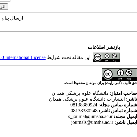
ارسال پیام 
بازنشر اطلاعات
این مقاله تحت شرایط
 International License
حق تالیف (کپی رایت) برای مولفان محفوظ است.
صاحب امتیاز:
دانشگاه علوم پزشکی همدان
ناشر:
انتشارات دانشگاه علوم پزشکی همدان
شماره تماس مجله
: 08138380924
شماره تماس ناشر:
08138380548
ایمیل مجله:
s_journal@umsha.ac.ir
ایمیل ناشر:
journals@umsha.ac.ir