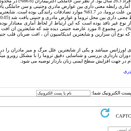
: 80 زن باردار دچارتروما مورد بررسی قرا گرفتند . میانگین سنی افراد 26.3 سال بود. از ن
. میانگین سن حاملگی 26 هفته بود واز لحاظ آماری رابطه معنی داری بین عوارض مادری وجنینی و سن حاملگ
(P<0.05). شایعترین نوع تروما در 96.7% موارد غیر نافذ بوده و شایعترین علت تروما، در 61.7% موارد تصادفات رانندگی بوده 
ا از نوع غیر نافذ بوده است که این ارتباط از لحاظ آماری معنادار بود
شایعترین عارضه مادری ایجاد شده زایمان زودرس بوده است (35.29%) . در مجموع 8 مورد عارضه جنینی دیده شد که شایعتری
رد عمل جراحی انجام شد که نوع آن سزارین و شایعترین اندیکاسیون آن ، افت ضربان قلب ج
ای اورژانس میباشد و یکی از شایعترین علل مرگ و میر مادران را در
 دوران بارداری بررسی و شناسایی دقیق تروما را با مشکل روبرو میکن
م در جهت افزایش سطح ایمنی زنان باردار توصیه می شود.
دری
ا پست الکترونیک شما: