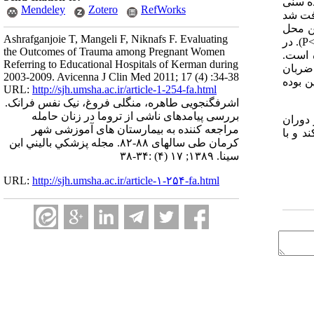
ظر سن حاملگی اکثربیماران (66.6%) در محدوده سنی
Mendeley
Zotero
RefWorks
ی یافت شد
است. شایعترین محل
Ashrafganjoie T, Mangeli F, Niknafs F. Evaluating
آسیب دیده در بیماران شکم بوده است (56.4%) و از لحاظ آماری ارتباط معنی داری بین محل تروما و عوارض مادری و جنینی یافت شد (P<0.05). در
the Outcomes of Trauma among Pregnant Women
ه است.
Referring to Educational Hospitals of Kerman during
ن ان افت ضربان
2003-2009. Avicenna J Clin Med 2011; 17 (4) :34-38
نین بوده
URL:
http://sjh.umsha.ac.ir/article-1-254-fa.html
اشرفگنجویی طاهره، منگلی فروغ، نیک نفس فرانک.
بررسی پیامدهای ناشی از تروما در زنان حامله
 دوران
مراجعه کننده به بیمارستان های آموزشی شهر
د و با
کرمان طی سالهای ۸۸-۸۲. مجله پزشكي باليني ابن
سينا. ۱۳۸۹; ۱۷ (۴) :۳۴-۳۸
URL:
http://sjh.umsha.ac.ir/article-۱-۲۵۴-fa.html