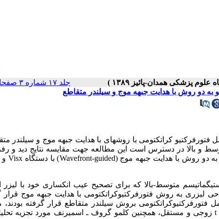
جلد ۱۷ شماره ۳ صفحات ۲۴-۱۹
و به دو روش با هدایت جبهه موج و سیلندر متقاطع
 فتورفرکتیو کراتکتومی با روشهای با هدایت جبهه موج و سیلندر متق
وسط و بالا در دسترس است این مطالعه جهت مقایسه نتایج دید و رف
دراصلاح آستیگماتیسم متوسط - بالا ، در
 مقایسه ای ، 50 چشم مبتلا به آستیگماتیسم متوسط-بالا که برای تصحیح عیب انکساری خود با لیزر
ی لیزری به روش فتورفرکتیوکراتکتومی با هدایت جبهه موج قرار گر
یافته های مربوط به 48 چشم که در سال 86 تحت عمل فتورفرکتیوکراتکتومی بروش سیلندر متقاطع قرار گرفته بود
شدند.نتایج بدست آمده با استفاده از نرم افزارآماری توسط آزمونهای t زوجی و مستقل، همچنین کلمو گروف ـ اسمیرنف مورد تجزیه