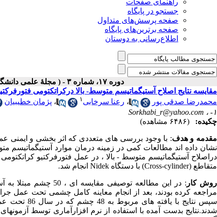
راهنمای صفحات
جستجو در پایگاه
صفحه پرسش‌های متداول
صفحه برترین‌های پایگاه
اطلاع‌رسانی به دوستان
دوره ۱۷، شماره ۳ - ( مجلۀ علمی دانشگاه علوم پزشکی همدان-پائيز ۱۳۸۹ )
مقایسه نتایج اصلاح آستیگماتیسم متوسط- بالا درکراتکتومی فتورفرکتی
۱
محمدرضا صدقی پور
،
رعنا سرخابی
،
پژمان خطیبیان
Sorkhabi_r@yahoo.com
۱- ،
چکیده:
(۶۴۸۶ مشاهده)
قدمه و هدف
: با وجود بررسی های متعددی که اثر بخشی و ایمنی عمل
نشان داده اند مطالعات کمی در زمینه درمان موارد آستیگماتیسم مت
متقاطع (Cross-cylinder) با دستگاه Nidek انجام شد.
وش کار
: در این مطالعه توصیفی
مراجعه کرده بودند، بعد از انجام معاینه کامل چشمی تحت عمل جراح
سپس نتایج با 