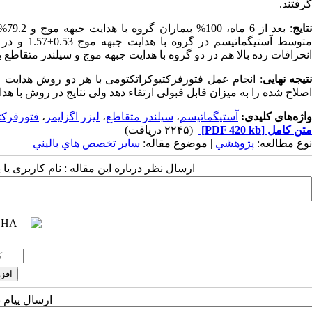
گرفتند.
تایج
انحرافات رده بالا هم در دو گروه با هدایت جبهه موج و سیلندر متقاطع به ترتیب 0.22±0.05 و 0.20±0.17 میکرومتر، بدست 
تیجه نهایی
: انجام عمل فتورفرکتیوکراتکتومی با هر دو روش هدایت 
اصلاح شده را به میزان قابل قبولی ارتقاء دهد ولی نتایج در روش با هد
واژه‌های کلیدی:
آستیگماتیسم
،
سیلندر متقاطع
،
لیزر اگزایمر
،
فتورفرکت
متن کامل
[PDF 420 kb]
(۲۲۴۵ دریافت)
نوع مطالعه:
پژوهشي
| موضوع مقاله:
سایر تخصص هاي باليني
ارسال نظر درباره این مقاله : نام کاربری ی
ارسال پیام 