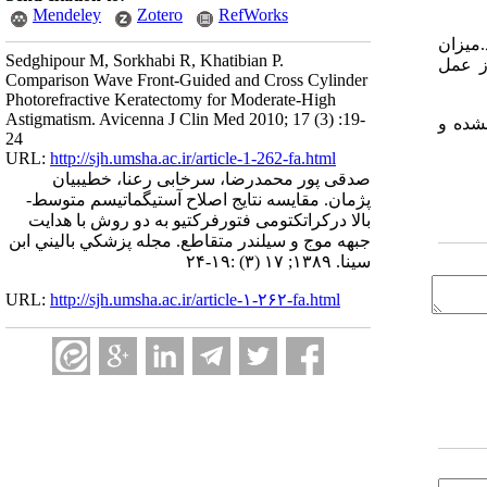
Mendeley
Zotero
RefWorks
، دید اصلاح نشده 20.25 و بهتر داشتند.میزان
Sedghipour M, Sorkhabi R, Khatibian P.
=P) مقادیر تغییرات بعد از عمل
Comparison Wave Front-Guided and Cross Cylinder
Photorefractive Keratectomy for Moderate-High
Astigmatism. Avicenna J Clin Med 2010; 17 (3) :19-
نشده و
24
URL:
http://sjh.umsha.ac.ir/article-1-262-fa.html
صدقی پور محمدرضا، سرخابی رعنا، خطیبیان
پژمان. مقایسه نتایج اصلاح آستیگماتیسم متوسط-
بالا درکراتکتومی فتورفرکتیو به دو روش با هدایت
جبهه موج و سیلندر متقاطع. مجله پزشكي باليني ابن
سينا. ۱۳۸۹; ۱۷ (۳) :۱۹-۲۴
URL:
http://sjh.umsha.ac.ir/article-۱-۲۶۲-fa.html