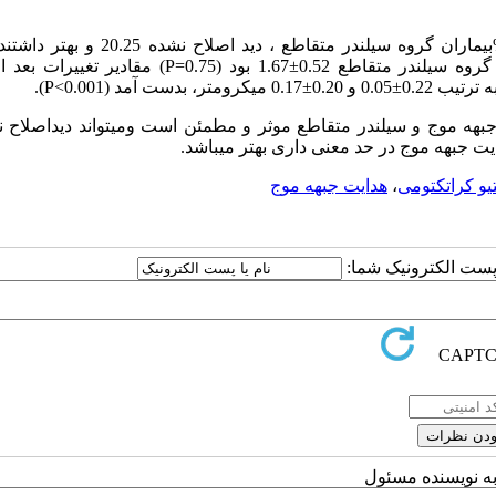
: بعد از 6 ماه، 100% بیماران گروه با هدایت جبهه موج و 79.2%بیماران گروه سیلندر متقاطع 
متوسط آستیگماتیسم در گروه با هدایت جبهه موج 0.53±1.57 و در گروه سیلندر متقاطع 0.52±1.67 بود (0.75
آمد (P<0.001).
جبهه موج و سیلندر متقاطع موثر و مطمئن است ومیتواند دیداصلاح 
ایت جبهه موج در حد معنی داری بهتر میباشد.
یو کراتکتومی
،
هدایت جبهه موج
ا پست الکترونیک شما:
به نویسنده مسئول