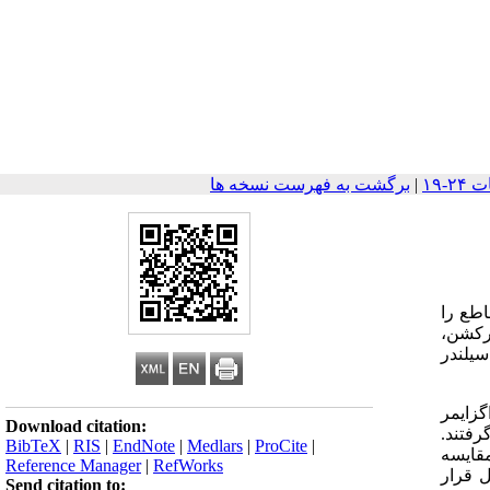
|
برگشت به فهرست نسخه ها
اطع را
رکشن،
 عمل فتورفرکتیو کراتکتومی به دو روش با هدایت جبهه موج (Wavefront-guided) با دستگاه Visx و سیلندر
 اگزایمر
Download citation:
فتند.
BibTeX
|
RIS
|
EndNote
|
Medlars
|
ProCite
|
ند، مقایسه
Reference Manager
|
RefWorks
 تحلیل قرار
Send citation to: