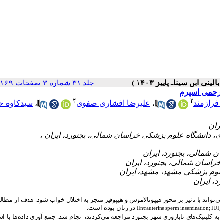
جلد ۳۱ شماره ۳ صفحات ۱۶۹-۱۶۱
 رحمی اسپرم
۴
۳
رازمند
،
علیرضا افشاری صفوی
،
سیدکاوه 
ی‌تواند با تاثیر بر محور هیپوتالاموس و هیپوفیز منجر به اختلال خواب شود. هدف از مطا
در زنان بوده است.
(Intrauterine sperm insemination; IU
جمع آوری داده‌ها با اس