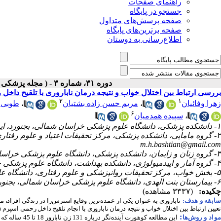
راهنمای صفحات
جستجو در پایگاه
صفحه پرسش‌های متداول
صفحه برترین‌های پایگاه
اطلاع‌رسانی به دوستان
دوره ۳۱، شماره ۳ - ( مجله پزشکی بالینی ابن سیناـ پاییز ۱۴۰۳ )
بررسی ارتباط بین اختلال خواب و نتیجه درمان ناباروری با تلقیح داخل
۲
۱
زهرا وفائیان
،
مریم حسن زاده بشتیان
،
طوبی ف
۶
،
سپیده همدمیان
۱- دانشکده پزشکی، دانشگاه علوم پزشکی خراسان شمالی، بجنورد، ایران
۲- گروه مامایی، دانشکده پزشکی، مرکز تحقیقات اعتیاد و علوم رفتاری، دانشگاه علوم پزشکی خراسان شمالی، بجنورد، ایران ،
m.h.bashtian@gmail.com
۳- گروه زنان و زایمان، دانشکده پزشکی، دانشگاه علوم پزشکی خراسان شمالی، بجنورد، ایران
۴- گروه آمار و اپیدمیولوژی، دانشکده بهداشت، دانشگاه علوم پزشکی خراسان شمالی، بجنورد، ایران
۵- بخش خواب، مرکز تحقیقات روانپزشکی و علوم رفتاری، دانشگاه علوم پزشکی مشهد، مشهد، ایران
۶- بیمارستان بنت الهدی، دانشگاه علوم پزشکی خراسان شمالی، بجنورد، ایران
چکیده:
(۳۳۳۷ مشاهده)
ابقه و هدف:
ناباروری به عنوان یکی از عمده‌ترین وقایع استرس‌زا در زندگی افراد، م
تعیین ارتباط بین اختلال خواب و نتیجه درمان ناباروری با انجام تلقیح داخل رحمی اسپرم
I)
:
واد و روش‌‌ها
این مطالعه کوهورت آینده‌نگر درباره 131 زن نابارور 18 تا 45 ساله که به کلینیک‌های ناباروری شهر بجنورد مراجعه می‌کردند، انجام شد.