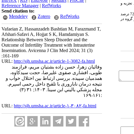
BibTeX
|
RIS
|
EndNote
|
Medlars
|
ProCite
|
تجزیه و
Reference Manager
|
RefWorks
Send citation to:
میانگین سن زنان در مطالعه 29/85 سال با انحراف معیار 5/75 بوده است. شایع‌ترین علت و نوع ناباروری به ترتیب اختلالات تخمک‌گذاری با 37/3 درصد و ناباروری اولیه با 72/9 درصد
Mendeley
Zotero
RefWorks
 گروه در
Vafaeian Z, Hassanzadeh Bashtian M, Farazmand T,
Afshari-Safavi A, Hojjat S K, Hamdamiyan S.
Relationship Between Sleep Disorder and the
Outcome of Infertility Treatment with Intrauterine
Insemination. Avicenna J Clin Med 2024; 31 (3)
:161-169
URL:
http://sjh.umsha.ac.ir/article-1-3082-fa.html
وفائیان زهرا، حسن زاده بشتیان مریم، فرازمند
طوبی، افشاری صفوی علیرضا، حجت سیدکاوه،
همدمیان سپیده. بررسی ارتباط بین اختلال خواب و
نتیجه درمان ناباروری با تلقیح داخل رحمی اسپرم.
مجله پزشكي باليني ابن سينا. ۱۴۰۳; ۳۱ (۳)
:۱۶۱-۱۶۹
URL:
http://sjh.umsha.ac.ir/article-۱-۳۰۸۲-fa.html