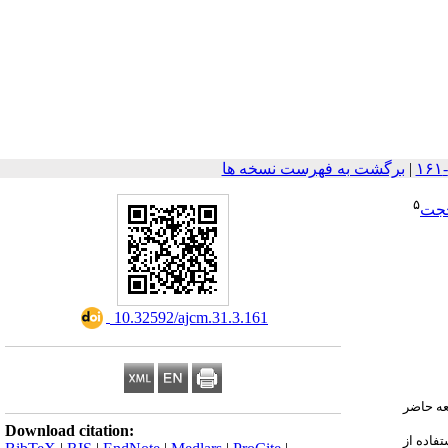
|
برگشت به فهرست نسخه ها
۵
حجت
‎ 10.32592/ajcm.31.3.161
لعه حاضر
Download citation:
تفاده از