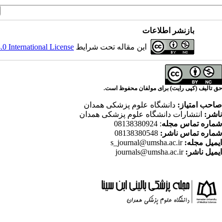
بازنشر اطلاعات
این مقاله تحت شرایط
 International License
حق تالیف (کپی رایت) برای مولفان محفوظ است.
صاحب امتیاز:
دانشگاه علوم پزشکی همدان
ناشر:
انتشارات دانشگاه علوم پزشکی همدان
شماره تماس مجله
: 08138380924
شماره تماس ناشر:
08138380548
ایمیل مجله:
s_journal@umsha.ac.ir
ایمیل ناشر:
journals@umsha.ac.ir