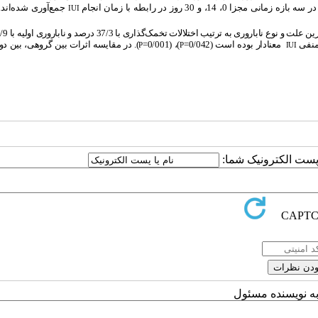
زمانی مجزا 0، 14، و 30 روز در رابطه با زمان انجام
جمع‌آوری شده‌اند. 
IUI
منفی
معنادار بوده است (0/042=
)، (0/001=
). در مقایسه اثرات بین گروهی، بین دو
P
P
IUI
ا پست الکترونیک شما:
به نویسنده مسئول