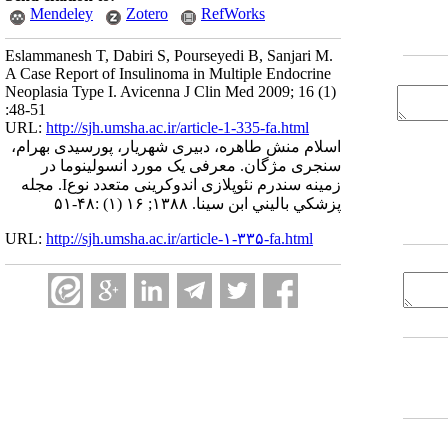
Mendeley
Zotero
RefWorks
Eslammanesh T, Dabiri S, Pourseyedi B, Sanjari M.
A Case Report of Insulinoma in Multiple Endocrine
Neoplasia Type I. Avicenna J Clin Med 2009; 16 (1)
:48-51
URL:
http://sjh.umsha.ac.ir/article-1-335-fa.html
اسلام منش طاهره، دبیری شهریار، پورسیدی بهرام،
سنجری مژگان. معرفی یک مورد انسولینوما در
زمینه سندرم نئوپلازی اندوکرینی متعدد نوعI. مجله
پزشكي باليني ابن سينا. ۱۳۸۸; ۱۶ (۱) :۴۸-۵۱
URL:
http://sjh.umsha.ac.ir/article-۱-۳۳۵-fa.html