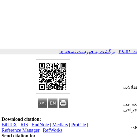
|
برگشت به فهرست نسخه ها
 عملکردی جزء اندوکرینی پانکراس است. 30 درصد اختلالات
ادگی سندرم MEN I را معرفی می کند. . بیمار باWhipple Triad مراجعه می
 جراحی
Download citation:
BibTeX
|
RIS
|
EndNote
|
Medlars
|
ProCite
|
د.
Reference Manager
|
RefWorks
Send citation to: