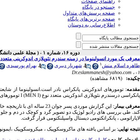
راهنمای صفحات
جستجو در پایگاه
صفحه پرسش‌های متداول
صفحه برترین‌های پایگاه
اطلاع‌رسانی به دوستان
دوره ۱۶، شماره ۱ - ( مجلۀ علمی دانشگاه علوم پزشکی همدان-بهار ۱۳۸۸ )
معرفی یک مورد انسولینوما در زمینه سندرم نئوپلازی اندوکرینی متعدد ن
۱
طاهره اسلام منش
،
شهریار دبیری
،
بهرام پورسیدی
Dr.eslammanesh@yahoo.com
۱- ،
چکیده:
(۶۸۱۹ مشاهده)
قدمه
پانکراسی درسندرم نئوپلازی اندوکرینی متعدد نوع I (MEN I) تومورهای سلول بتا است.
عرفی بیمار
کند. طی بررسی های رادیو لوژیک دو تصویر گرد و کوچک در دم و جلو
لاپاراتومی ، پانکراتکتومی دیستال واسپلنکتومی قرار گرفت.
نتیجه نهایی
: بر اساس یافته های ماکروسکوپیک ، میکروسکوپیک ،ایمونوه
واژه‌های کلیدی:
کلمات کلیدی : انسولینوما
،
سرطان غدد درون ریز
،
نئو