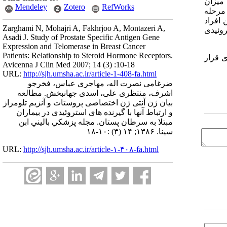
ت میزان
Mendeley
Zotero
RefWorks
یم و بدخیم با مرحله
 افراد
Zarghami N, Mohajri A, Fakhrjoo A, Montazeri A,
رنده های استروئیدی
Asadi J. Study of Prostate Specific Antigen Gene
Expression and Telomerase in Breast Cancer
Patients: Relationship to Steroid Hormone Receptors.
ی قرار
Avicenna J Clin Med 2007; 14 (3) :10-18
URL:
http://sjh.umsha.ac.ir/article-1-408-fa.html
ضرغامی نصرت اله، مهاجری عباس، فخرجو
اشرف، منتظری علی، اسدی جهانبخش. مطالعه
بیان ژن آنتی ژن اختصاصی پروستات و آنزیم تلومراز
و ارتباط آنها با گیرنده های استروئیدی در بیماران
مبتلا به سرطان پستان. مجله پزشكي باليني ابن
سينا. ۱۳۸۶; ۱۴ (۳) :۱۰-۱۸
URL:
http://sjh.umsha.ac.ir/article-۱-۴۰۸-fa.html