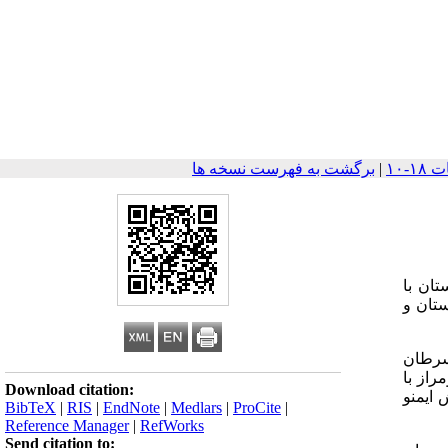
|
برگشت به فهرست نسخه ها
ان با
تان و
ه عنوان گروه کنترل و 50 زن مبتلا به سرطان
فعالیت نسبی آنزیم تلومراز با
Download citation:
 ایمنو
BibTeX
|
RIS
|
EndNote
|
Medlars
|
ProCite
|
Reference Manager
|
RefWorks
Send citation to: