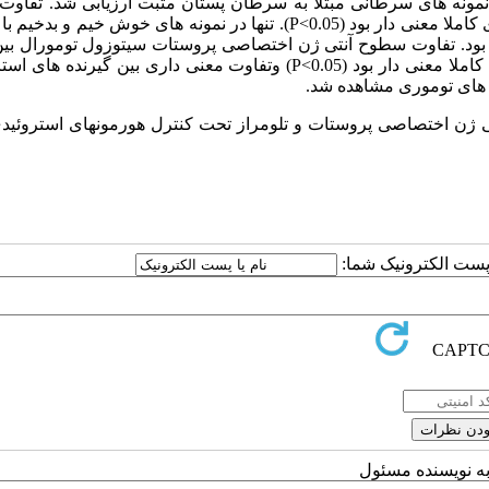
 تلومراز در تمام نمونه های سرطانی مبتلا به سرطان پستان مثبت ارزیابی شد. تفاو
فعالیت نسبی تلومراز در تمام مراحل و درجات توموری از لحاظ آماری کاملا معنی دار بود (P<0.05). تنها در نمونه های خوش خ
قابل تشخیص بود. تفاوت سطوح آنتی ژن اختصاصی پروستات سیتوزول تومورال بین
مورد و شاهد و همچنین بین کلیه مراحل و نیز درجات مختلف توموری کاملا معنی دار بود (P<0.05) وتفاوت معنی داری بین گی
 های توموری مشاهده شد.
نتی ژن اختصاصی پروستات و تلومراز تحت کنترل هورمونهای استروئید
ا پست الکترونیک شما:
به نویسنده مسئول