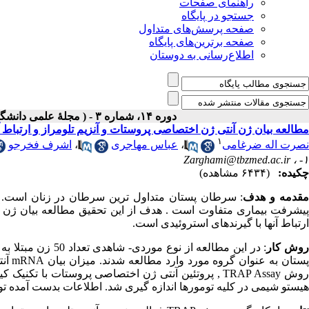
راهنمای صفحات
جستجو در پایگاه
صفحه پرسش‌های متداول
صفحه برترین‌های پایگاه
اطلاع‌رسانی به دوستان
دوره ۱۴، شماره ۳ - ( مجلۀ علمی دانشگاه علوم پزشکی همدان-پائيز ۱۳۸۶ )
مطالعه بیان ژن آنتی ژن اختصاصی پروستات و آنزیم تلومراز و ارتباط آن
۱
نصرت اله ضرغامی
،
عباس مهاجری
،
اشرف فخرجو
Zarghami@tbzmed.ac.ir
۱- ،
چکیده:
(۶۴۳۴ مشاهده)
قدمه و هدف
: سرطان پستان متداول ترین سرطان در زنان است. ب
پیشرفت بیماری متفاوت است . هدف از این تحقیق مطالعه بیان ژن آن
ارتباط آنها با گیرندهای استروئیدی است.
وش کار
روش TRAP Assay , پروتئین آنتی ژن اختصاصی پروستات با
هیستو شیمی در کلیه تومورها اندازه گیری شد. اطلاعات بدست آمده توسط نرم افزار spss و آزمون ت