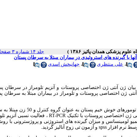
جلد ۱۴ شماره ۳ صفحات ۱۸-۱۰
ها با گیرنده های استروئیدی در بیماران مبتلا به سرطان پستان
،
علی منتظری
،
جهانبخش اسدی
یان ژن آنتی ژن اختصاصی پروستات و آنزیم تلومراز در سرطان پست
تی ژن اختصاصی پروستات و تلومراز در بیماران مبتلا به سرطان پس
: در این مطالعه از نوع موردی- شاهدی تعداد 50 زن مبتلا به تومورهای خوش خیم پستان ب
پستان به عنوان گروه مورد وارد مطالعه شدند. میزان بیان mRNA آنتی ژن اختصاصی پروستات با تکنیک RT-PCR ، 
 تکنیک کیمیو لومینسانس و میزان گیرنده های استروژنی و پروژسترونی با روش
ی زوج آنالیز گردید.