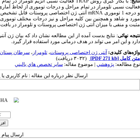
تایج
: با بکار گیری روش TRAP فعالیت نسبی آنزیم
و درجه 1 توموری mRNA آنتی ژن اختصاصی پروستات 
مثبت و منفی با میزان آنتی ژن اختصاصی پروستات و تلومراز در بافت
تیجه نهائی
: نتایج بدست آمده از این مطالعه نشان داد که بیان ژن آ
دارد و این امر می تواند در هدف درمانی مورد استفاده قرار گیرد.
واژه‌های کلیدی:
آنتی ژن اختصاصی پروستات
،
تلومراز
،
سرطان پستان
متن کامل
[PDF 271 kb]
(۳۰۳۲ دریافت)
نوع مطالعه:
پژوهشي
| موضوع مقاله:
سایر تخصص هاي باليني
ارسال نظر درباره این مقاله : نام کاربری ی
ارسال پیام 