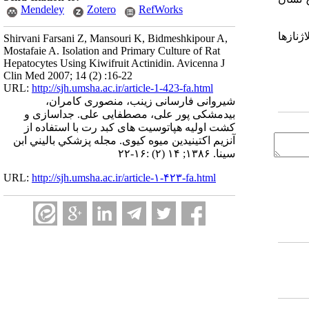
Mendeley
Zotero
RefWorks
ژنازها
Shirvani Farsani Z, Mansouri K, Bidmeshkipour A,
Mostafaie A. Isolation and Primary Culture of Rat
Hepatocytes Using Kiwifruit Actinidin. Avicenna J
Clin Med 2007; 14 (2) :16-22
URL:
http://sjh.umsha.ac.ir/article-1-423-fa.html
شیروانی فارسانی زینب، منصوری کامران،
بیدمشکی پور علی، مصطفایی علی. جداسازی و
کشت اولیه هپاتوسیت های کبد رت با استفاده از
آنزیم اکتینیدین میوه کیوی. مجله پزشكي باليني ابن
سينا. ۱۳۸۶; ۱۴ (۲) :۱۶-۲۲
URL:
http://sjh.umsha.ac.ir/article-۱-۴۲۳-fa.html