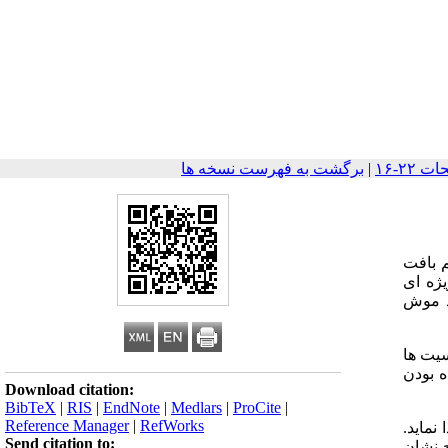
|
برگشت به فهرست نسخه ها
م بافت
یژه ای
د موش
سیت ها
ه بودن
Download citation:
BibTeX
|
RIS
|
EndNote
|
Medlars
|
ProCite
|
Reference Manager
|
RefWorks
 نماید.
Send citation to:
وح نشان