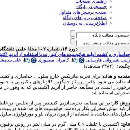
راهنمای صفحات
جستجو در پایگاه
صفحه پرسش‌های متداول
صفحه برترین‌های پایگاه
اطلاع‌رسانی به دوستان
دوره ۱۴، شماره ۲ - ( مجلۀ علمی دانشگاه علوم پزشکی همدان-تابستان ۱۳۸۶ )
جداسازی و کشت اولیه هپاتوسیت های کبد رت با استفاده از آنزیم اکتین
زینب شیروانی فارسانی
،
کامران منصوری
،
علی بیدمشک
چکیده:
(۷۳۸۲ مشاهده)
قدمه و هدف
: برای تجزیه ماتریکس خارج سلولی، جداسازی و کشت او
استفاده می شود. یافتن پروتئاز جایگزین کلاژنازهای باکتریایی یا جان
برخوردار است. در مطالعه حاضر از آنزیم اکتینیدین که به وفور د
صحرایی استفاده شد.
وش کار
: در این مطالعه تجربی آنزیم اکتینیدین پس از تخلیص، در غ
از کبد موش صحرایی بکار برده شد. هپاتوسیت های جدا شده در پلیت 
سلول های جداشده با استفاده از آزمون تریپان بلو و مورفولوژی سلول
تایج
: اکتینیدین با غلظت 0.4 میلی گرم در میلی لیتر
درصد سلول های جدا شده 95-90 درصد تخمین 