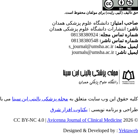
حق تالیف (کپی رایت) برای مولفان محفوظ است.
صاحب امتیاز:
دانشگاه علوم پزشکی همدان
ناشر:
انتشارات دانشگاه علوم پزشکی همدان
شماره تماس مجله
: 08138380924
شماره تماس ناشر:
08138380548
ایمیل مجله:
s_journal@umsha.ac.ir
ایمیل ناشر:
journals@umsha.ac.ir
کلیه حقوق این وب سایت متعلق به
مجله پزشکی بالینی ابن سینا
می با
طراحی و برنامه نویسی :
یکتاوب افزار شرق
Avicenna Journal of Clinical Medicine
© 2026 CC BY-NC 4.0 |
Designed & Developed by :
Yektaweb