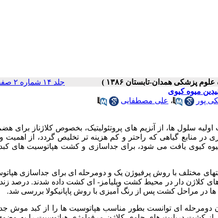
جلد ۱۴ شماره ۲ صفحات ۲۲-۱۶
یدین میوه کیوی
ی پور
،
علی مصطفایی
لیه سلول ها، از آنزیم های پروتئولیتیک، بخصوص کلاژناز برای هض
وری در منابع گیاهی که راحتر و کم هزینه تر تخلیص گردد، از اهمیت و
ر میوه کیوی یافت می شود، برای جداسازی و کشت هپاتوسیت های کب
لظتهای مختلف با روش پرفیوژن یک و دومرحله ای برای جداسازی هپاتو
های کلاژن دار در محیط کشت ویلیامز- ای کشت داده شدند. درصد زند
 ها در مراحل کشت پس از رنگ آمیزی با روش پاپانیکولا بررسی شد.
 در روش پرفیوژن دومرحله ای توانست بطور مناسب هپاتوسیت ها را از کبد موش جدا
زده شد. سلول ها پس از کشت درپلیت های حاوی کلاژن مرفولوژی هپاتوسیت را به وض