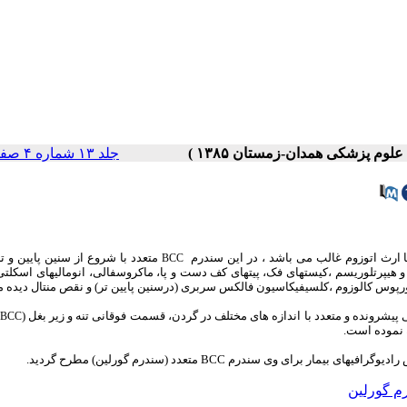
جلد ۱۳ شماره ۴ صفحات ۷۱-۶۹
با ارث اتوزوم غالب می باشد ، در این سندرم
متعدد با شروع از سنین پایین و تر
BCC
 هیپرتلوریسم ،کیستهای فک، پیتهای کف دست و پا، ماکروسفالی، انومالیهای اسکلتی
پوس کالوزوم ،کلسیفیکاسیون فالکس سربری (درسنین پایین تر) و نقص منتال دیده 
BCC
 نموده است.
 وی سندرم BCC متعدد (سندرم گورلین) مطرح گردید.
م گورلین