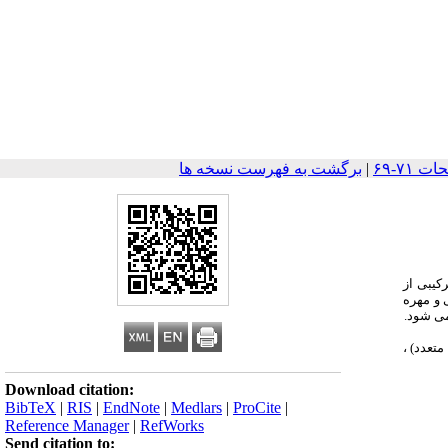
|
برگشت به فهرست نسخه ها
کیبی از
 و مهره
می شود.
متعدد) ،
Download citation:
BibTeX
|
RIS
|
EndNote
|
Medlars
|
ProCite
|
Reference Manager
|
RefWorks
Send citation to: