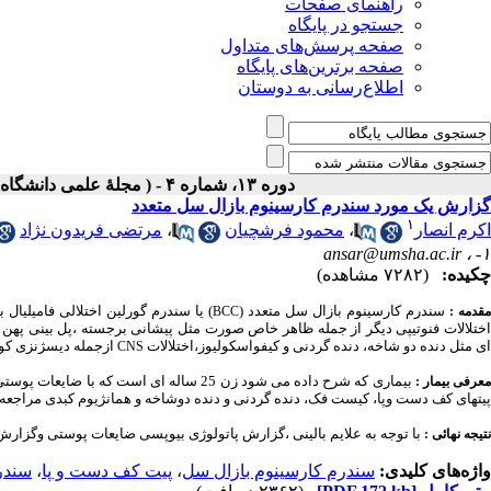
راهنمای صفحات
جستجو در پایگاه
صفحه پرسش‌های متداول
صفحه برترین‌های پایگاه
اطلاع‌رسانی به دوستان
دوره ۱۳، شماره ۴ - ( مجلۀ علمی دانشگاه علوم پزشکی همدان-زمستان ۱۳۸۵ )
گزارش یک مورد سندرم کارسینوم بازال سل متعدد
۱
اکرم انصار
،
محمود فرشچیان
،
مرتضی فریدون نژاد
ansar@umsha.ac.ir
۱- ،
چکیده:
(۷۲۸۲ مشاهده)
سندرم کارسینوم بازال سل متعدد (
) یا سندرم گورلین
اختلالی فامیلیال 
قدمه :
BCC
اختلالات فنوتیپی دیگر از جمله ظاهر خاص صورت مثل پیشانی برجسته ،پل بینی پهن و
ای مثل دنده دو شاخه، دنده گردنی و کیفواسکولیوز،اختلالات
ازجمله دیسژنزی کور
CNS
بیماری که شرح داده می شود زن 25 ساله ای است که با ضایعات پوستی پیشرونده و متعدد با اندازه های مختلف در گردن، قسمت فوقانی تنه و زیر بغل (
عرفی بیمار :
پیتهای کف دست وپا، کیست فک، دنده گردنی و دنده دوشاخه و همانژیوم کبدی مراجعه
با توجه به علایم بالینی ،گزارش پاتولوژی بیوپسی ضایعات پوستی وگزارش رادیوگرافیهای بیمار برای
نتیجه نهائی :
واژه‌های کلیدی:
سندرم کارسینوم بازال سل
،
پیت کف دست و پا
،
سندر