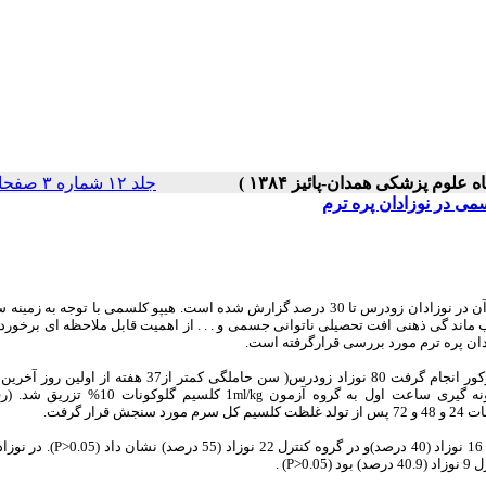
جلد ۱۲ شماره ۳ صفحات ۱۹-۱۶
ی در نوزادان پره ترم
هیپوکلسمی یکی از اختلالات شایع متابولیک دوران نوزادی است. شیوع آن در نوزادان زودرس تا 30 درصد گزارش شده است. هیپو کلسمی با توجه
 ماند گی ذهنی افت تحصیلی ناتوانی جسمی و . . . از اهمیت قابل ملاحظه ای برخورد
دان پره ترم مورد بررسی قرارگرفته است.
اد زودرس( سن حاملگی
کمتر از37 هفته از اولین روز آخر
ml/kg
 گرفت.
کنترل 22 نوزاد (55 درصد) نشان داد (P>0.05
). در نوزا
) .