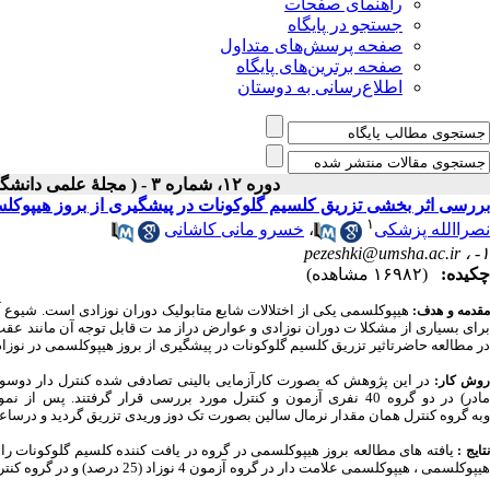
راهنمای صفحات
جستجو در پایگاه
صفحه پرسش‌های متداول
صفحه برترین‌های پایگاه
اطلاع‌رسانی به دوستان
دوره ۱۲، شماره ۳ - ( مجلۀ علمی دانشگاه علوم پزشکی همدان-پائيز ۱۳۸۴ )
بررسی اثر بخشی تزریق کلسیم گلوکونات در پیشگیری از بروز هیپوکلسم
۱
نصراالله پزشکی
،
خسرو مانی کاشانی
pezeshki@umsha.ac.ir
۱- ،
چکیده:
(۱۶۹۸۲ مشاهده)
قدمه و هدف:
برای بسیاری از مشکلا ت دوران نوزادی و عوارض دراز مد ت قابل توجه آن مانند عقب
در مطالعه حاضرتاثیر تزریق کلسیم گلوکونات در پیشگیری از بروز هیپوکلسمی در نوزا
در این پژوهش که بصورت کارآزمایی بالینی تصادفی شده کنترل دار دوسوکور انجام گرفت 80 نوز
وش کار:
ادر) در دو گروه 40 نفری آزمون و کنترل مورد بررسی قرار گرفتند. پس از نمونه گیری ساعت اول به گروه آزمون
وبه گروه
کنترل همان مقدار نرمال سالین بصورت تک دوز وریدی تزریق گردید و درساعات 24 و 48 و 72 پس از تولد غلظت کلسیم کل سرم مورد سنجش قرار
یافته های مطالعه بروز هیپوکلسمی در گروه در یافت کننده کلسیم گلوکونات را 16 نوزاد (40 درصد)و در گروه
تایج :
هیپوکلسمی ، هیپوکلسمی علامت دار در گروه آزمون 4 نوزاد (25 درصد) و در گروه کنترل 9 نوزاد (40.9 درصد) بود (P>0.05