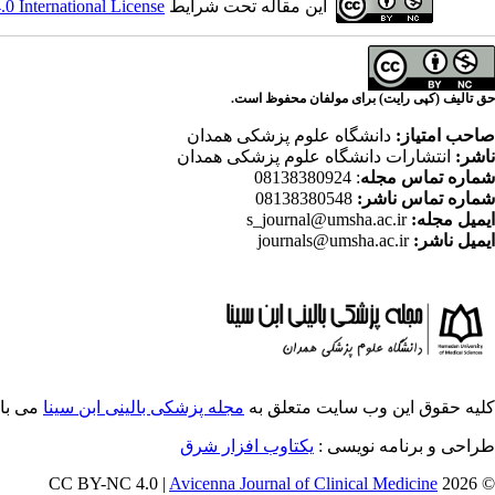
این مقاله تحت شرایط
 International License
حق تالیف (کپی رایت) برای مولفان محفوظ است.
صاحب امتیاز:
دانشگاه علوم پزشکی همدان
ناشر:
انتشارات دانشگاه علوم پزشکی همدان
شماره تماس مجله
: 08138380924
شماره تماس ناشر:
08138380548
ایمیل مجله:
s_journal@umsha.ac.ir
ایمیل ناشر:
journals@umsha.ac.ir
کلیه حقوق این وب سایت متعلق به
مجله پزشکی بالینی ابن سینا
می با
طراحی و برنامه نویسی :
یکتاوب افزار شرق
Avicenna Journal of Clinical Medicine
© 2026 CC BY-NC 4.0 |