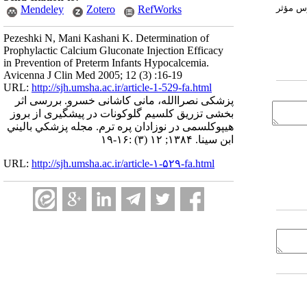
رس مؤثر
Mendeley
Zotero
RefWorks
Pezeshki N, Mani Kashani K. Determination of
Prophylactic Calcium Gluconate Injection Efficacy
in Prevention of Preterm Infants Hypocalcemia.
Avicenna J Clin Med 2005; 12 (3) :16-19
URL:
http://sjh.umsha.ac.ir/article-1-529-fa.html
پزشکی نصراالله، مانی کاشانی خسرو. بررسی اثر
بخشی تزریق کلسیم گلوکونات در پیشگیری از بروز
هیپوکلسمی در نوزادان پره ترم. مجله پزشكي باليني
ابن سينا. ۱۳۸۴; ۱۲ (۳) :۱۶-۱۹
URL:
http://sjh.umsha.ac.ir/article-۱-۵۲۹-fa.html