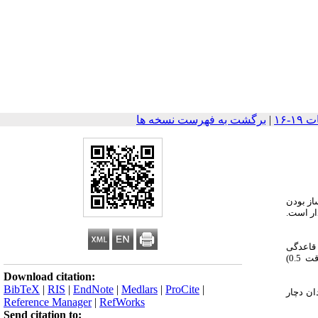
|
برگشت به فهرست نسخه ها
 به زمینه ساز بودن
ار است.
ین قاعدگی
1 کلسیم گلوکونات 10% تزریق شد. (رقت 0.5)
Download citation:
BibTeX
|
RIS
|
EndNote
|
Medlars
|
ProCite
|
دان دچار
Reference Manager
|
RefWorks
Send citation to: