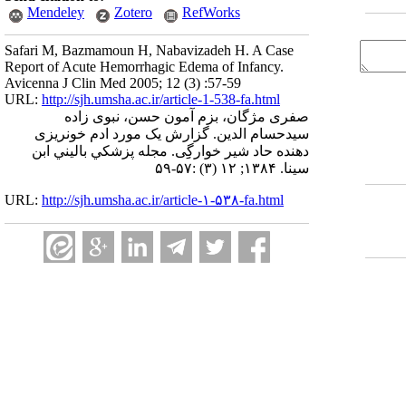
Mendeley
Zotero
RefWorks
Safari M, Bazmamoun H, Nabavizadeh H. A Case
Report of Acute Hemorrhagic Edema of Infancy.
Avicenna J Clin Med 2005; 12 (3) :57-59
URL:
http://sjh.umsha.ac.ir/article-1-538-fa.html
صفری مژگان، بزم آمون حسن، نبوی زاده
سیدحسام الدین. گزارش یک مورد ادم خونریزی
دهنده حاد شیر خوارگِِی. مجله پزشكي باليني ابن
سينا. ۱۳۸۴; ۱۲ (۳) :۵۷-۵۹
URL:
http://sjh.umsha.ac.ir/article-۱-۵۳۸-fa.html