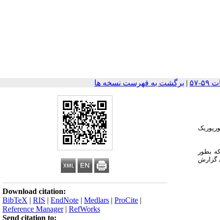
|
برگشت به فهرست نسخه ها
ت پوستی پورپوریک
که بطور
 گزارش
Download citation:
BibTeX
|
RIS
|
EndNote
|
Medlars
|
ProCite
|
Reference Manager
|
RefWorks
Send citation to: