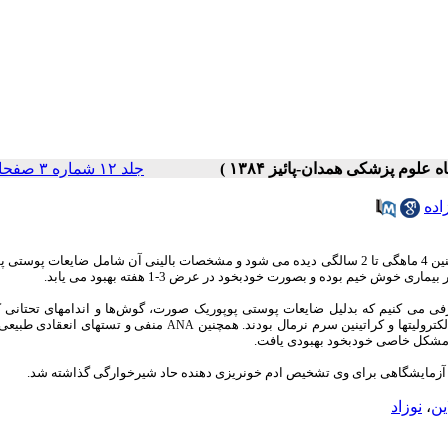
جلد ۱۲ شماره ۳ صفحات ۵۹-۵۷
اده
ادم خونریزی دهنده حاد شیر خوارگی؛ بیماری نادر و حاد پوستی است که در سنین 4 ماهگی تا 2 سالگی دیده می شود و مشخصات بالینی آن شامل ضایعا
وش خیم بوده و بصورت خودبخود در عرض 3-1 هفته بهبود می یابد.
ی را معرفی می کنیم که بدلیل ضایعات پوستی پوپوریک صورت، گوش‌ها و اندامهای تحتانی 
الکترولیتها و کراتینین سرم نرمال بودند. همچنین
منفی و تستهای انعقادی طبیعی
ANA
ن مشکل خاصی خودبخود بهبودی یافت.
ای آزمایشگاهی برای وی تشخیص ادم خونریزی دهنده حاد شیرخوارگی گذاشته شد.
ین
،
نوزاد