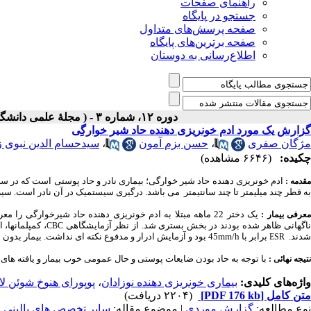
راهنمای صفحات
جستجو در پایگاه
صفحه پرسش‌های متداول
صفحه برترین‌های پایگاه
اطلاع‌رسانی به دوستان
دوره ۱۲، شماره ۳ - ( مجلۀ علمی دانشگاه علوم پزشکی همدان-پائيز ۱۳۸۴ )
گزارش یک مورد ادم خونریزی دهنده حاد شیر خوارگِِی
مژگان صفری
،
حسن بزم آمون
،
سیدحسام الدین نبوی ز
چکیده:
(۶۶۴۶ مشاهده)
قدمه :
به قطر چند میلیمتر تا چند سانتیمتر
می باشد.
درگیری سیستمیک در آن نادر است. سیر بیماری خ
یک دختر 22 ماهه مبتلا به ادم خونریزی دهنده حاد شیرخوارگ
عرفی بیمار :
اگهانی ظاهر شده بودند در بخش بستری شد. از نظر آزمایشگاهی
، کمپلمانها، 
CBC
شدند.
برابر با
45mm/h
بود و آزمایش ادرار و مدفوع نکته ای نداشت. بیمار بدو
ESR
با توجه به حاد بودن ضایعات پوستی و حال عمومی خوب بیمار و یافته ه
نتیجه نهائی :
واژه‌های کلیدی:
بیماری خونریزی دهنده نوزادان
،
پوپورای هنوخ شوئن لا
متن کامل
[PDF 176 kb]
(۲۲۰۴ دریافت)
نوع مطالعه:
گزارش موردي
| موضوع مقاله:
سایر تخصص هاي باليني