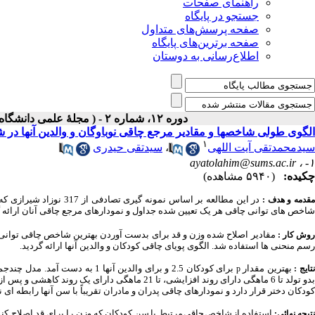
راهنمای صفحات
جستجو در پایگاه
صفحه پرسش‌های متداول
صفحه برترین‌های پایگاه
اطلاع‌رسانی به دوستان
دوره ۱۲، شماره ۲ - ( مجلۀ علمی دانشگاه علوم پزشکی همدان-تابستان ۱۳۸۴ )
الگوی طولی شاخصها و مقادیر مرجع چاقی نوباوگان و والدین آنها در ش
۱
سیدمحمدتقی آیت اللهی
،
سیدتقی حیدری
ayatolahim@sums.ac.ir
۱- ،
چکیده:
(۵۹۴۰ مشاهده)
در این مطالعه بر اساس نم
قدمه و هدف :
شاخص های توانی چاقی هر یک تعیین شده جداول و نمودارهای مرجع چاقی آنان ارائه 
مقادیر اصلاح شده وزن و قد برای بدست آوردن بهترین شاخص چاقی توانی 
وش کار :
رسم منحنی ها استفاده شد. الگوی پویای چاقی کودکان و والدین آنها ارائه گردید.
بهترین مقدار
تایج :
p
بدو تولد تا 6 ماهگی دارای روند افزایشی، تا 21 ما
کودکان دختر قرار دارد و نمودارهای چاقی پدران و مادران تقریباً با سن آنها رابطه ای ن
استفاده
از
شاخص
چاقی
مرتبط با
سن کودکان که وزن را برای قد اصلاح ک
تیجه نهائی: