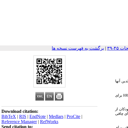
|
برگشت به فهرست نسخه ها
والدین آنها
برای
H
د. شاخص چاقی کودکان از
Download citation:
ارهای چاقی
BibTeX
|
RIS
|
EndNote
|
Medlars
|
ProCite
|
Reference Manager
|
RefWorks
Send citation to:
قی برای