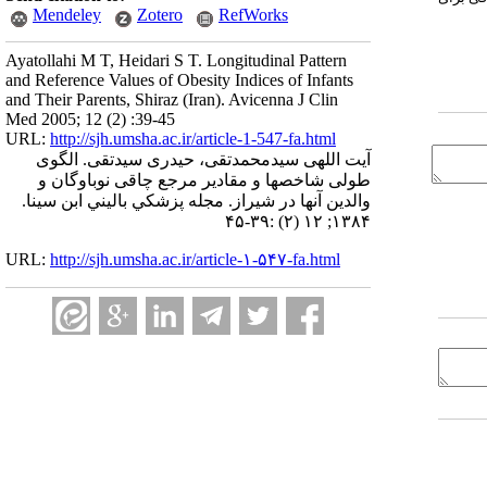
Mendeley
Zotero
RefWorks
Ayatollahi M T, Heidari S T. Longitudinal Pattern
and Reference Values of Obesity Indices of Infants
and Their Parents, Shiraz (Iran). Avicenna J Clin
Med 2005; 12 (2) :39-45
URL:
http://sjh.umsha.ac.ir/article-1-547-fa.html
آیت اللهی سیدمحمدتقی، حیدری سیدتقی. الگوی
طولی شاخصها و مقادیر مرجع چاقی نوباوگان و
والدین آنها در شیراز. مجله پزشكي باليني ابن سينا.
۱۳۸۴; ۱۲ (۲) :۳۹-۴۵
URL:
http://sjh.umsha.ac.ir/article-۱-۵۴۷-fa.html