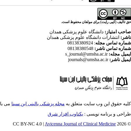
حق تالیف (کپی رایت) برای مولفان محفوظ است.
صاحب امتیاز:
دانشگاه علوم پزشکی همدان
ناشر:
انتشارات دانشگاه علوم پزشکی همدان
شماره تماس مجله
: 08138380924
شماره تماس ناشر:
08138380548
ایمیل مجله:
s_journal@umsha.ac.ir
ایمیل ناشر:
journals@umsha.ac.ir
کلیه حقوق این وب سایت متعلق به
مجله پزشکی بالینی ابن سینا
می با
طراحی و برنامه نویسی :
یکتاوب افزار شرق
Avicenna Journal of Clinical Medicine
© 2026 CC BY-NC 4.0 |