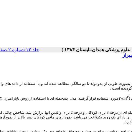
جلد ۱۲ شماره ۲ صفحات ۴۵-۳۹
یراز
ونه گیری تصادفی از 317 نوزاد شیرازی که بصورت طولی از بدو تولد تا دو سالگی مطالعه شده اند و با استفاده از داده های 
گردیده است .
P
(
) مورد استفاده قرار گرفتند. مدل چندجمله ای با استفاده از روش ناپارامتری
RY
W/H
برای کودکان 2.5 و برای والدین آنها 1 به دست آمد. مدل چندجمله ای از درجه 3 برای کودکان و درجه 2 برای والدین انها برازش ش
هگی دارای یک روند کاهشی و پس از آن دارای یک روند یکنواخت می باشد. نمودارهای چاقی کودکان پسر بالاتر از نمود
دارد.
ند شاخص مناسبی برای
سنجش
درجه چاقی خواهد بود. یک استاندارد محلی شاخص چا