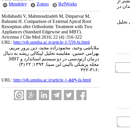
شتر از
Mendeley
Zotero
RefWorks
دان در
Mollabashi V, Mahmoudzadeh M, Dinparvar M,
Bahrami H. Comparison of External Apical Root
 تحلیل
Resorption after Orthodontic Treatment with Two
Appliances (Standard Edgewise and MBT).
Avicenna J Clin Med 2016; 22 (4) :316-322
URL:
http://sjh.umsha.ac.ir/article-1-559-fa.html
ملاباشی وحید، محمودزاده مجید، دین پرور مریم،
بهرامی حسین. مقایسه تحلیل اپیکالی ریشه به دنبال
درمان ارتودنسی در دو سیستم استاندارد و MBT.
مجله پزشكي باليني ابن سينا. ۱۳۹۴; ۲۲ (۴)
:۳۱۶-۳۲۲
URL:
http://sjh.umsha.ac.ir/article-۱-۵۵۹-fa.html