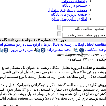
راهنمای صفحات
جستجو در پایگاه
صفحه پرسش‌های متداول
صفحه برترین‌های پایگاه
اطلاع‌رسانی به دوستان
دوره ۲۲، شماره ۴ - ( مجله علمی دانشگاه علوم پزشکی همدان-زمستان ۱۳۹۴ )
مقایسه تحلیل اپیکالی ریشه به دنبال درمان ارتودنسی در دو سیستم استاند
۱
وحید ملاباشی
،
مجید محمودزاده
،
مریم دین پرور
mrm.dinparvar@gmail.com
۱- ،
چکیده:
(۷۷۱۰ مشاهده)
قدمه و هدف:
امروزه تحلیل اپیکالی ریشه به عنوان یک مشکل شایع یا
ریشه مولتی فاکتوریال است و به نظرمی رسد تحلیل اپیکالی ناشی از 
است. هدف از این مطالعه تعیین ارتباط تحلیل ریشه با نوع سیستم ارتو
وش کار:
کشیدن دند
آمده توسط نرم افزار
SPSS (version 20)
وتست
ordinal regression
آنالی