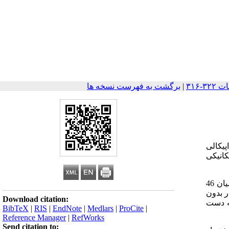
|
برگشت به فهرست نسخه ها
پیکالی
کانیکی
در این مطالعه گذشته نگر رادیوگرافی پانورامیک قبل وبعد از درمان 83 بیمار ارتودنسی (56 زن و 27 مرد) بررسی شدند. از این میان 46
17 بیمار بدون کشیدن دندان) و 37 بیمار با سیستم27MBTبیمار با کشیدن دندان و 10 بیمار بدون
Download citation:
 های به دست
BibTeX
|
RIS
|
EndNote
|
Medlars
|
ProCite
|
Reference Manager
|
RefWorks
Send citation to: