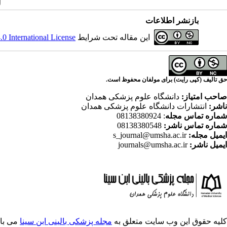
بازنشر اطلاعات
این مقاله تحت شرایط
 International License
حق تالیف (کپی رایت) برای مولفان محفوظ است.
صاحب امتیاز:
دانشگاه علوم پزشکی همدان
ناشر:
انتشارات دانشگاه علوم پزشکی همدان
شماره تماس مجله
: 08138380924
شماره تماس ناشر:
08138380548
ایمیل مجله:
s_journal@umsha.ac.ir
ایمیل ناشر:
journals@umsha.ac.ir
کلیه حقوق این وب سایت متعلق به
مجله پزشکی بالینی ابن سینا
می با