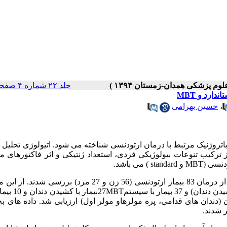
جلد ۲۲ شماره ۴ صفحات ۳۲۲-۳۱۶
ارد و MBT
،
حسین بهرامی
تروژنیک مرتبط با درمان ارتودنسی شناخته می شود. اتیولوژی تحلیل ا
ترکیب تنوعات بیولوژیکی فردی، استعداد ژنتیکی و اثر فاکتورهای م
دنسی (
MBT
و
standard
) می باشد.
بیمار با سیستم استاندارد (29 بیمار با کشیدن دندان و 
ان) درمان شده بودند. در هر بیمار تحلیل ریشه در 24 دندان (دندان های قدامی، پره مولرهاو مولر اول) ارزیابی شد. داده
ز شدند.