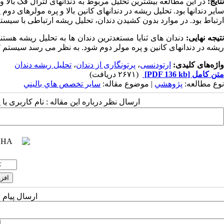
نتایج:
در این مطالعه بیشترین تحلیل مربوط به دندانهای لترال فک بالا وپس 
ایر دندانها بود. تحلیل ریشه در دندانهای کانین بالا و پره مولرهای دوم
ارتباط بود. در موارد بدون کشیدن دندان، تحلیل ریشه ارتباطی با سیس
تیجه نهایی:
دندان های ثنایا مستعدترین دندان ها به تحلیل ریشه هستن
ریشه در دندانهای کانین و پره مولر دوم شود. به نظر می رسد سیستم
T
واژه‌های کلیدی:
ارتودنسی
،
پرتونگاری از دندان
،
تحلیل ریشه دندان
متن کامل
[PDF 136 kb]
(۲۶۷۱ دریافت)
نوع مطالعه:
پژوهشي
| موضوع مقاله:
سایر تخصص هاي باليني
ارسال نظر درباره این مقاله : نام کاربری ی
ارسال پیام 