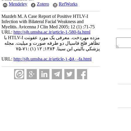
Mendeley
Zotero
RefWorks
Mazdeh M. A Case Report of Positive HTLV-I
Infection with Bilateral Facial Weakness and
Myelitis. Avicenna J Clin Med 2005; 12 (1) :71-75
URL:
http://sjh.umsha.ac.ir/article-1-580-fa.html
مزده مهردخت. معرفی یک مورد عفونت HTLV-I با
تظاهر فلج فاسیال دو طرفه صورت و میلیت. مجله
پزشكي باليني ابن سينا. ۱۳۸۴; ۱۲ (۱) :۷۱-۷۵
URL:
http://sjh.umsha.ac.ir/article-۱-۵۸۰-fa.html