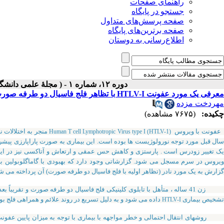
راهنمای صفحات
جستجو در پایگاه
صفحه پرسش‌های متداول
صفحه برترین‌های پایگاه
اطلاع‌رسانی به دوستان
دوره ۱۲، شماره ۱ - ( مجلۀ علمی دانشگاه علوم پزشکی همدان-بهار ۱۳۸۴ )
معرفی یک مورد عفونت HTLV-I با تظاهر فلج فاسیال دو طرفه صورت و میلیت
مهردخت مزده
چکیده:
(۷۶۷۵ مشاهده)
فونت با ویروس
Human T cell Lymphotropic Virus type I (HTLV-1)
سال قبل مورد توجه نورولوژیست ها بوده است. این بیماری به صورت پاراپارزی پیشرو
یک تغییر زودرس است . پارستزی و کاهش حس عمقی و ارتعاش و آتاکسی نیز در ا
یروس در سرم مسجل می شود. گزارشاتی وجود دارد که بهبودی با گاماگلوبولین به
گزارش به یک مورد نادر (تظاهر اولیه با فلج فاسیال دو طرفه صورت) آن پرداخته می ش
تشخیص بیماری
داده می شود و به دلیل تسریع در روند علائم و همراهی فلج بولبار بعد از 2.5 ماه از بروز اولین عل
HTLV-I