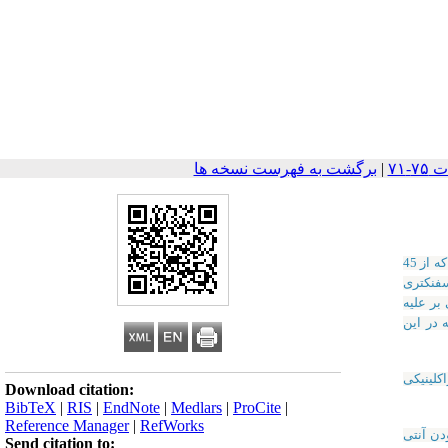
|
برگشت به فهرست نسخه ها
منجر به اختلالات نورولوژیک متعددی می شود ، یکی از تظاهرات آن تروپیکال اسپاستیک پاراپارزی است که از 45
سفنکتری
ر علیه
 در این
ی و پاراکلینیکی
Download citation:
BibTeX
|
RIS
|
EndNote
|
Medlars
|
ProCite
|
Reference Manager
|
RefWorks
ررسی نمودن آنتی
Send citation to: