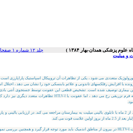
جلد ۱۲ شماره ۱ صفحات ۷۵-۷۱
نده با افزایش رفلکسهای تاندونی و علائم بابنسکی خود را نشان می دهد ، اختلال ا
ین بیماری توصیف شده است. تشخیص قطعی این عفونت توسط جستجوی آنتی بادی ب
 فرم تزریقی رخ می دهد ، اما عفونت با
تظاهرات متعدد دیگری نیز دارد که
HTLV-I
ود.
زن 41 ساله ، متأهل با تابلوی کلینیکی فلج فاسیال دو طرفه صورت و تقریباً بعد از 2 ماه با تابلوی بالینی میلیت به بیمارستان مراجعه می کند. در ارزیابی بالین
امت فوت می کند.
روشهای انتقال احتمالی و خطر مواجهه با بیماری با توجه به میزان پایین عفونت HLTV-I در بیرون از مناطق اندمیک باید مورد توجه قرار گیرد و همچنین ب