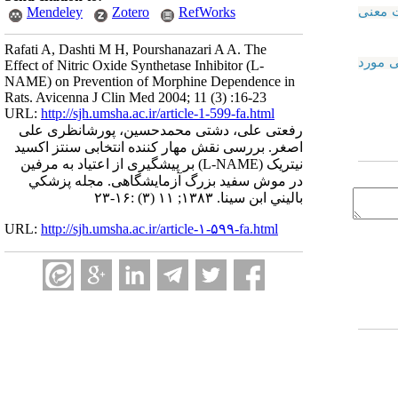
Mendeley
Zotero
RefWorks
ت معنی
Rafati A, Dashti M H, Pourshanazari A A. The
اهی مورد
Effect of Nitric Oxide Synthetase Inhibitor (L-
NAME) on Prevention of Morphine Dependence in
Rats. Avicenna J Clin Med 2004; 11 (3) :16-23
URL:
http://sjh.umsha.ac.ir/article-1-599-fa.html
رفعتی علی، دشتی محمدحسین، پورشانظری علی
اصغر. بررسی نقش مهار کننده انتخابی سنتز اکسید
نیتریک (L-NAME) بر پیشگیری از اعتیاد به مرفین
در موش سفید بزرگ آزمایشگاهی. مجله پزشكي
باليني ابن سينا. ۱۳۸۳; ۱۱ (۳) :۱۶-۲۳
URL:
http://sjh.umsha.ac.ir/article-۱-۵۹۹-fa.html