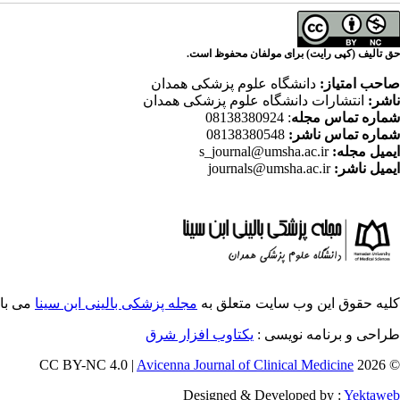
حق تالیف (کپی رایت) برای مولفان محفوظ است.
صاحب امتیاز:
دانشگاه علوم پزشکی همدان
ناشر:
انتشارات دانشگاه علوم پزشکی همدان
شماره تماس مجله
: 08138380924
شماره تماس ناشر:
08138380548
ایمیل مجله:
s_journal@umsha.ac.ir
ایمیل ناشر:
journals@umsha.ac.ir
کلیه حقوق این وب سایت متعلق به
مجله پزشکی بالینی ابن سینا
می با
طراحی و برنامه نویسی :
یکتاوب افزار شرق
Avicenna Journal of Clinical Medicine
© 2026 CC BY-NC 4.0 |
Designed & Developed by :
Yektaweb