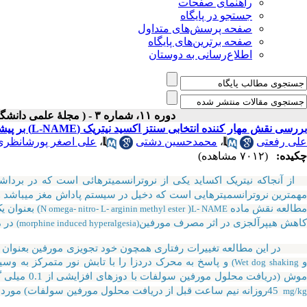
راهنمای صفحات
جستجو در پایگاه
صفحه پرسش‌های متداول
صفحه برترین‌های پایگاه
اطلاع‌رسانی به دوستان
دوره ۱۱، شماره ۳ - ( مجلۀ علمی دانشگاه علوم پزشکی همدان-پائيز ۱۳۸۳ )
بررسی نقش مهار کننده انتخابی سنتز اکسید نیتریک (L-NAME) بر پیشگیری از اعتیاد به مرفین در موش سفید بزرگ آزمایشگاهی
علی رفعتی
،
محمدحسین دشتی
،
علی اصغر پورشانظری
چکیده:
(۷۰۱۲ مشاهده)
ز آنجاکه نیتریک اکساید یکی از نروترانسمیترهائی است که در بردا
مهمترین نروترانسمیترهایی است که دخیل در سیستم پاداش مغز میباشد و 
طالعه نقش ماده
(
) بعنوان ی
N omega- nitro- L- arginin methyl ester
L- NAME
کاهش هیپرآلجزی در اثر مصرف مورفین
در م
(morphine induced hyperalgesia)
در این مطالعه تغییرات رفتاری همچون خود تجویزی مورفین بعنوان معی
و پاسخ به محرک دردزا را با تابش نور متمرکز به وسی
(Wet dog shaking
وش (دریافت محلول مورفین سولفات با دوزهای افزایشی از 0.1 میلی گرم در میلی لیتر تا 0.4) و مورد 7 موش (تزریق داخل صفاقی
45روزانه نیم ساعت قبل از دریافت محلول مورفین سولفات) مورد بررسی قرار گرفت.
mg/kg