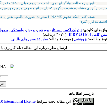
تایج این مطالعه بیانگر این می باشد که تزریق قبلی
در گ
L- NAME
دار هیپرآلرژی مشاهده شده در گروه کنترل در اثر مصرف مزمن مورفین 
نتیجه کلی اینکه تجویز L-NAME میتواند ب
استفاده قرار گیرد.
واژه‌های کلیدی:
نیتریک اکساید سنتاز
،
مورفین
،
موش
،
وابستگی به مواد
متن کامل
[PDF 231 kb]
(۳۰۲۰ دریافت)
نوع مطالعه:
پژوهشي
| موضوع مقاله:
سایر تخصص هاي باليني
ارسال نظر درباره این مقاله : نام کاربری ی
بازنشر اطلاعات
این مقاله تحت شرایط
 International License