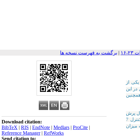
|
برگشت به فهرست نسخه ها
یکی از
در این
 همچنین
ال پرش
در گروههای شاهد 7 موش (دریافت آب معمولی)، کنترل 7
Download citation:
 میزان
BibTeX
|
RIS
|
EndNote
|
Medlars
|
ProCite
|
Reference Manager
|
RefWorks
Send citation to: