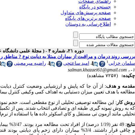
راهنمای صفحات
جستجو در پایگاه
صفحه پرسش‌های متداول
صفحه برترین‌های پایگاه
اطلاع‌رسانی به دوستان
دوره ۲۱، شماره ۴ - ( مجلۀ علمی دانشگاه علوم پزشکی همدان-زمستان ۱۳۹۳ )
بررسی روند درمان و مراقبت از بیماران مبتلا به دیابت نوع ? مناطق روس
۱
سلمان خزایی
،
امید ساعتچی
،
راضیه میرمعینی
salman.khazaei61@gmail.com
۱- ،
چکیده:
(۷۲۵۷ مشاهده)
قدمه و هدف
مطالعه با هدف تعیین میزان دستیابی به اهداف کمی وکیفی کنترل بیما
وش کار
تحلیلی مانند آزمون تی مستقل و کای اسکوئر داده ها با استفاده از نرم‌افزار Stata نگارش 11، مورد تجزیه و تحلیل قرار
تایج