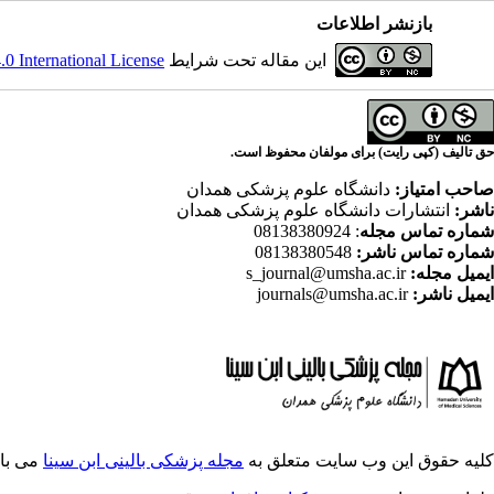
بازنشر اطلاعات
این مقاله تحت شرایط
 International License
حق تالیف (کپی رایت) برای مولفان محفوظ است.
صاحب امتیاز:
دانشگاه علوم پزشکی همدان
ناشر:
انتشارات دانشگاه علوم پزشکی همدان
شماره تماس مجله
: 08138380924
شماره تماس ناشر:
08138380548
ایمیل مجله:
s_journal@umsha.ac.ir
ایمیل ناشر:
journals@umsha.ac.ir
کلیه حقوق این وب سایت متعلق به
مجله پزشکی بالینی ابن سینا
می با