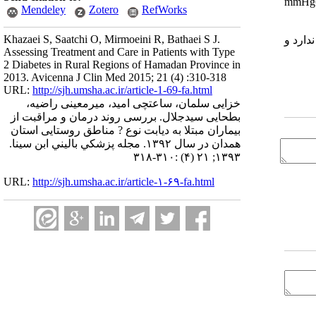
mmHg6/122، mmHg 3/،
Mendeley
Zotero
RefWorks
Khazaei S, Saatchi O, Mirmoeini R, Bathaei S J.
دارد و
Assessing Treatment and Care in Patients with Type
2 Diabetes in Rural Regions of Hamadan Province in
2013. Avicenna J Clin Med 2015; 21 (4) :310-318
URL:
http://sjh.umsha.ac.ir/article-1-69-fa.html
خزایی سلمان، ساعتچی امید، میرمعینی راضیه،
بطحایی سیدجلال. بررسی روند درمان و مراقبت از
بیماران مبتلا به دیابت نوع ? مناطق روستایی استان
همدان در سال ۱۳۹۲. مجله پزشكي باليني ابن سينا.
۱۳۹۳; ۲۱ (۴) :۳۱۰-۳۱۸
URL:
http://sjh.umsha.ac.ir/article-۱-۶۹-fa.html