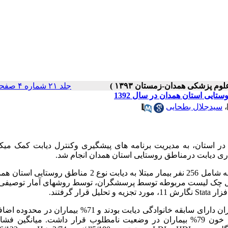
جلد ۲۱ شماره ۴ صفحات ۳۱۸-۳۱۰
تایی استان همدان در سال 1392
،
سیدجلال بطحایی
: از آن جا که پایش
ری دیابت درمناطق روستایی استان همدان انجام شد.
: این مطالعه توصیفی تحلیلی از نوع مقطعی است. حجم نمونه شامل 256 نفر بیمار مبتلا به دیابت نوع 2 مناط
که به روش نمونه گیری طبقه ای و تصادفی انتخاب شدند. پس از تکمیل چک لیست مربوطه توسط پرسشگ
 گرفتند.
: 49 نفر (1/19 درصد) از افراد تحت مطالعه مرد بودند. 3/47% بیماران دارای سابقه خانوادگی دیابت بودند و 71% 
و چاقی قرار داشتند. 3/4% بیماران دارای زخم پای دیابتی بودند قند خون 79% بیماران در وضعیت نامطلوب قرار داشت. میان