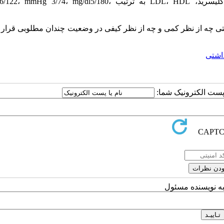
سیستول، فشار خون دیاستول، قند خون ناشتا، کلسترول، تری گلیسرید، LDL، HDL به ترتیب 74، mg/dl5/180
تی چه از نظر کمی و چه از نظر کیفی در وضعیت چندان مطلوبی قرار ن
اشتی
ا پست الکترونیک شما:
به نویسنده مسئول