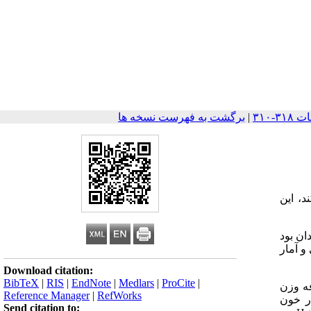
|
برگشت به فهرست نسخه ها
 و ارزشیابی وضعیت کنترل دیابت در استان، به مدیریت برنامه های پیشگیری وکنترل دیابت کمک می‎کند، این
ق روستایی استان همدان بود
ران، توسط روش‎های آمار توصیفی و آمار
Download citation:
BibTeX
|
RIS
|
EndNote
|
Medlars
|
ProCite
|
بیماران در محدوده اضافه وزن
Reference Manager
|
RefWorks
گین فشار خون
Send citation to: