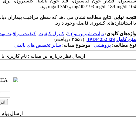
mg/dl2/193،mg/dl 189،mg/dl 104 وmg/dl 3/47 بود.
تیجه نهایی
: نتایج مطالعه نشان می دهد که سطح مراقبت بیماران دیاب
با استانداردهای کشوری فاصله وجود دارد.
واژه‌های کلیدی:
دیابت شیرین نوع 2
،
کنترل کیفیت
،
کیفیت مراقبت بهد
متن کامل
[PDF 252 kb]
(۲۵۵۱ دریافت)
نوع مطالعه:
پژوهشي
| موضوع مقاله:
سایر تخصص هاي باليني
ارسال نظر درباره این مقاله : نام کاربری ی
ارسال پیام 