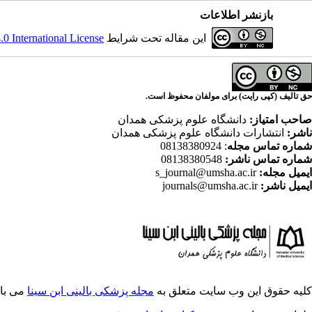
بازنشر اطلاعات
این مقاله تحت شرایط
 International License
حق تالیف (کپی رایت) برای مولفان محفوظ است.
صاحب امتیاز:
دانشگاه علوم پزشکی همدان
ناشر:
انتشارات دانشگاه علوم پزشکی همدان
شماره تماس مجله
: 08138380924
شماره تماس ناشر:
08138380548
ایمیل مجله:
s_journal@umsha.ac.ir
ایمیل ناشر:
journals@umsha.ac.ir
کلیه حقوق این وب سایت متعلق به
مجله پزشکی بالینی ابن سینا
می با