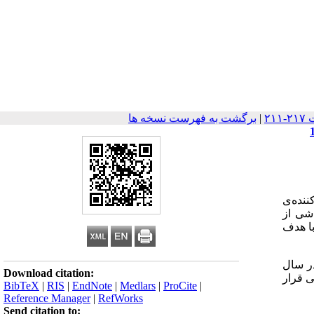
|
برگشت به فهرست نسخه ها
ننده‌ی
شی از
با هدف
دان در سال
Download citation:
ی قرار
BibTeX
|
RIS
|
EndNote
|
Medlars
|
ProCite
|
Reference Manager
|
RefWorks
Send citation to: