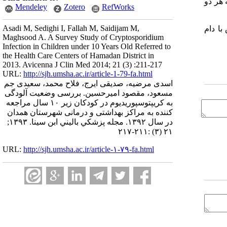
، که هر دو
Mendeley
Zotero
RefWorks
Asadi M, Sedighi I, Fallah M, Saidijam M,
با دام
Maghsood A. A Survey Study of Cryptosporidium
Infection in Children under 10 Years Old Referred to
the Health Care Centers of Hamadan District in
2013. Avicenna J Clin Med 2014; 21 (3) :211-217
URL:
http://sjh.umsha.ac.ir/article-1-79-fa.html
اسدی مرضیه، صدیقی ایرج، فلاح محمد، سعیدی جم
مسعود، مقصود امیرحسین. بررسی وضعیت آلودگی
به کریپتوسپوریدیوم در کودکان زیر ۱۰ سال مراجعه
کننده به مراکز بهداشتی و درمانی شهرستان همدان
در سال ۱۳۹۲. مجله پزشكي باليني ابن سينا. ۱۳۹۳;
۲۱ (۳) :۲۱۱-۲۱۷
URL:
http://sjh.umsha.ac.ir/article-۱-۷۹-fa.html