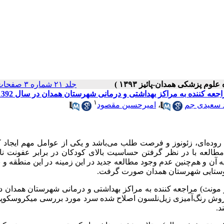
جلد ۲۱ شماره ۳ صفحات ۲۱۷-۲۱۱
۱
 سعیدی جم
،
امیرحسین مقصود
وژن روده‌ای، زئونوز و فرصت طلب می‌باشد و یکی از عوامل مهم ایجاد ک
طالعه با در نظر گرفتن حساسیت بالای کودکان در برابر عفونت‌ نا
 آن و هم‌چنین عدم وجود مطالعه جدید در این زمینه در این منطقه و 
عه حاضر بر روی 420 کودک (222 نفر مذکر و 198 نفر مونث) مراجعه کننده به مراکز بهداشتی و درمانی شهرستان هم
ر و با روش رنگ‌آمیزی زیل‌نلسون اصلاح شده سرد مورد بررسی میکروسکوپ
د.