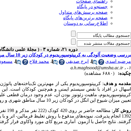
راهنمای صفحات
جستجو در پایگاه
صفحه پرسش‌های متداول
صفحه برترین‌های پایگاه
اطلاع‌رسانی به دوستان
دوره ۲۱، شماره ۳ - ( مجلۀ علمی دانشگاه علوم پزشکی همدان-پائيز ۱۳۹۳ )
بررسی وضعیت آلودگی به کریپتوسپوریدیوم در کودکان زیر 10 سال مراجعه کننده به مراکز بهداشتی و درمانی شهرستان همدان در سال 1392
مرضیه اسدی
،
ایرج صدیقی
،
محمد فلاح
،
مسعود
a.h.maghsood@umsha.ac.ir
۱- ،
چکیده:
(۶۸۸۰ مشاهده)
قدمه و هدف
: کریپتوسپوریدیوم یکی از مهم‌ترین تک‌یاخته‌ها‌ی پات
اسهال در افراد با نقص سیستم ایمنی و هم‌چنین کودکان است. این م
کریپتوسپوریدیوم، ماهیت زئونوز بودن آن، عدم وجود درمان قطعی علیه
تعیین میزان شیوع این انگل در کودکان زیر 10 سال مناطق شهری و روستایی شهرستان همدان صورت گرفت.
وش کار
: مطال
1392 انجام پذیرفت. نمونه‌های مدفوع با روش تغلیظ‌ فرمالین- ات
گرفتند. نتایج حاصل با آزمون آماری مربع کای مورد واکاوی قرار گرفتن