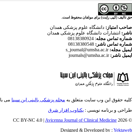
حق تالیف (کپی رایت) برای مولفان محفوظ است.
صاحب امتیاز:
دانشگاه علوم پزشکی همدان
ناشر:
انتشارات دانشگاه علوم پزشکی همدان
شماره تماس مجله
: 08138380924
شماره تماس ناشر:
08138380548
ایمیل مجله:
s_journal@umsha.ac.ir
ایمیل ناشر:
journals@umsha.ac.ir
کلیه حقوق این وب سایت متعلق به
مجله پزشکی بالینی ابن سینا
می با
طراحی و برنامه نویسی :
یکتاوب افزار شرق
Avicenna Journal of Clinical Medicine
© 2026 CC BY-NC 4.0 |
Designed & Developed by :
Yektaweb