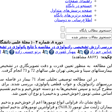
راهنمای صفحات
جستجو در پایگاه
صفحه پرسش‌های متداول
صفحه برترین‌های پایگاه
اطلاع‌رسانی به دوستان
دوره ۸، شماره ۴ - ( مجلۀ علمی دانشگاه علوم پزشکی همدان-زمستان ۱۳۸۰ )
بررسی ارزش تشخیصی رادیولوژی در مقایسه با نتایج پاتولوژی در تش
عباس جم زاد
،
مهیار غفوری
،
پرتو حسنی زاده
،
ا
چکیده:
(۸۸۶۲ مشاهده)
این مطالعه به منظور تعیین قدرت و دقت تصویرنگاری در تشخیص توم
بیمارستانهای سینا و شریعتی تهران طی سالهای 72 و 73 انجام گرفت.
بررسیهای رادیولوژیک و جواب قطعی پاتولوژی، بررسی شدند. برای ر
مطرح گردید و سپس تشخیص‌ها به دو دسته خوش‌خیم و بدخیم تقسیم شده 
اساس مشی تومور (خوش‌خیمی و بدخیمی) و نوع آن تعیین شد.
 پاتولوژیک در صورتی که هر سه تشخیص یک ضایعه جزو تومورهای