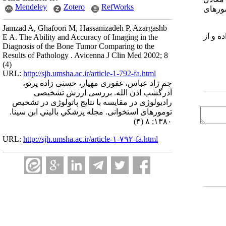
Mendeley
Zotero
RefWorks
 تشخیصی و درمانی را برای بیمار انجام داد. این موارد شامل 88% تومورهای
Jamzad A, Ghafoori M, Hassanizadeh P, Azargashb
ه و از
E A. The Ability and Accuracy of Imaging in the
Diagnosis of the Bone Tumor Comparing to the
Results of Pathology . Avicenna J Clin Med 2002; 8
(4)
URL:
http://sjh.umsha.ac.ir/article-1-792-fa.html
جم زاد عباس، غفوری مهیار، حسنی زاده پرتو،
آذرگشب اذن الله. بررسی ارزش تشخیصی
رادیولوژی در مقایسه با نتایج پاتولوژی در تشخیص
تومورهای استخوانی. مجله پزشكي باليني ابن سينا.
۱۳۸۰; ۸ (۴)
URL:
http://sjh.umsha.ac.ir/article-۱-۷۹۲-fa.html