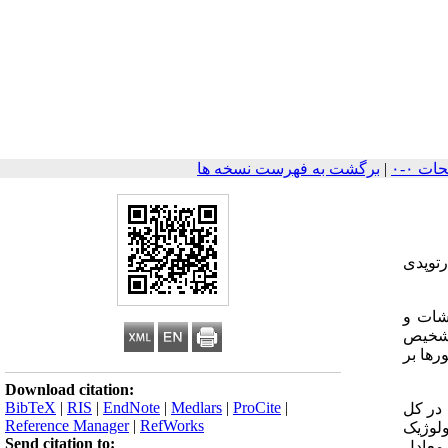
|
برگشت به فهرست نسخه ها
توپدی
و آزمایشات و
تشخیص
رها بر
Download citation:
BibTeX
|
RIS
|
EndNote
|
Medlars
|
ProCite
|
ین تومور خوش‌خیم در کل
Reference Manager
|
RefWorks
 مقایسه نتایج رادیولوژیک
Send citation to:
عادل