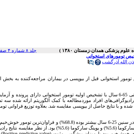
جلد ۸ شماره ۴ صفحات ۰-۰
خیص تومورهای استخوانی
ذن الله آذرگشب
ور استخوانی قبل از بیوپسی در بیماران مراجعه‌کننده به بخش ار
در این مطالعه توصیفی تحلیلی تعداد 71 بیمار در فاصله سنی 65-6 سال با تشخیص اولیه تومور استخوانی دارای پرونده 
ادیوگرافی‌های افراد موردمطالعه با کمک الگوریتم ارائه شده سه 
و با نتایج حاصل از بیوپسی مقایسه شد. بعلاوه توزیع فراوانی تومو
نتایج نشان داد فراوانی انواع تومورها اعم از خوش‌خیم و بدخیم در سنین 25-6 سال بیشتر بوده (68.8%) و فراوان‌تر
بیماران ژاینت سل تومور (18.3%) و فراوانترین تومورهای بدخیم استئوسارکوما (5.6%) و یوینگ سارکوما (5.6%) بود. از نظر
 خوش‌خیم بود با میزان پیشگویی مثبت
(Positive predictive value)
م