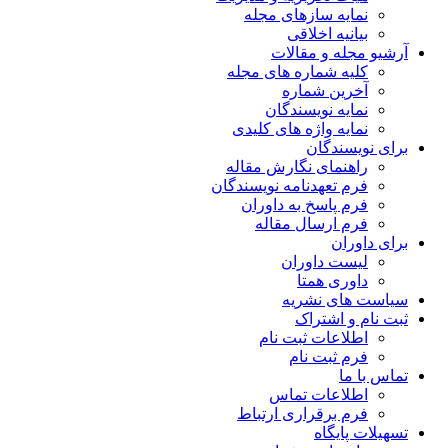
ازهای مجله
خلاقی
مقالات
اره های مجله
ماره
یسندگان
ژه های کلیدی
ن
 نگارش مقاله
دنامه نویسندگان
خ به داوران
ال مقاله
وران
متا
شریه
راک
 ثبت نام
 نام
ت تماس
راری ارتباط