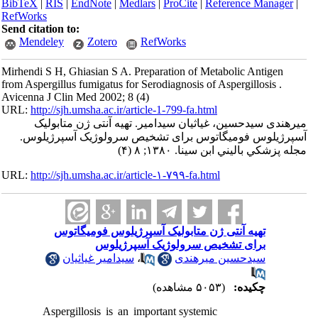
BibTeX
|
RIS
|
EndNote
|
Medlars
|
ProCite
|
Refe
RefWorks
Send citation to:
Mendeley
Zotero
RefWorks
Mirhendi S H, Ghiasian S A. Preparation of Meta
from Aspergillus fumigatus for Serodiagnosis of As
Avicenna J Clin Med 2002; 8 (4)
URL:
http://sjh.umsha.ac.ir/article-1-799-fa.html
غیاثیان سیدامیر. تهیه آنتی ژن متابولیک
یگاتوس برای تشخیص سرولوژیک آسپرژیلوس
ينا. ۱۳۸۰; ۸ (۴
URL:
http://sjh.umsha.ac.ir/article-۱-۷۹۹-fa.html
ی ژن متابولیک آسپرژیلوس فومیگاتوس
خیص سرولوژیک آسپرژیلوس
سیدامیر غیاثیان
،
 میرهندی
(۵۰۵۳ مشاهده)
Aspergillosis is an important systemic