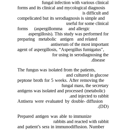
fungal infection with variou
forms and its clinical and mycological di
is dif
compelicated but its serodiagnosis is sim
useful for som
forms (aspergillomma and allergic
aspergillosis). This study was perf
preparing metabolic antigen and rela
antiserum of the most 
agent of aspergillosis, “Aspergillus fumi
for using in serodiagn
The fungus was isolated from the patient
and cultured i
peptone broth for 5 weeks. After removi
fungal mass, the 
(metabolic) antigens was isolated and processed
and injected 
Antisera were evaluated by double- dif
Prepared antigen was able to immunize
rabbits and reacted wi
and patient’s sera in immunodiffusion.