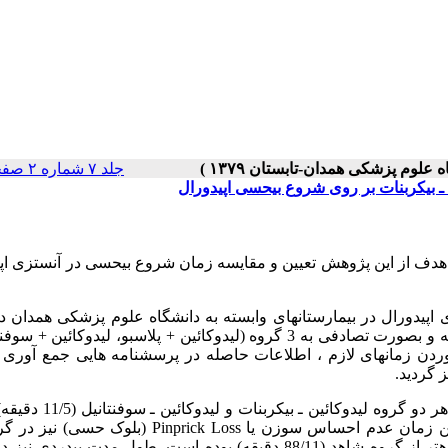
جلد ۷ شماره ۲ صفحات ۰-۰
ن ـ بیکربنات بر روی شروع بیحسی اپیدورال
 هدف از این پژوهش تعیین و مقایسه زمان شروع بیحسی در آنستزی اپ
ل جراحی تحت آنستزی اپیدورال در بیمارستانهای وابسته به دانشگاه علوم پزشکی همدان
قرار گرفته و بصورت تصادفی به 3 گروه (لیدوکائین + پلاسبو، لیدوکائین + س
وردن زمانهای لازم ، اطلاعات حاصله در پرسشنامه هایی جمع آوری 
ز گردید.
(بلوک سمپاتیک) در هر دو گروه لیدوکائین ـ بیکر
Pinprick Loss
(بلوک حسی) نیز در گر
لیدوکائین ـ بیکربنات (92/7) و لیدوکائین ـ سوفنتانیل (29/7 دقیقه) کوتاهتر از گروه شاهد (88/11 دقیقه) بوده است. طول مدت 