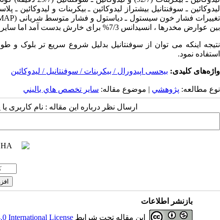
غییرات فشار خون سیستول ـ دیاستول و فشار متوسط شریانی
MAP)
بین عوارض مخدرها ، انسیدانس 7/3% برای خارش بدست آمد اما سایر عوارض مانند تهوع ، استفراغ و دپرسیون تنفسی مشاهده نشد.
نتیجه اینکه می توان از سوفنتانیل بدلیل شروع سریع تر بلوک و طو
استفاده نمود.
واژه‌های کلیدی:
بیحسی اپیدورال / بیکربنات / سوفنتانیل / لیدوکائین
نوع مطالعه:
پژوهشي
| موضوع مقاله:
سایر تخصص هاي باليني
ارسال نظر درباره این مقاله : نام کاربری ی
بازنشر اطلاعات
این مقاله تحت شرایط
 International License