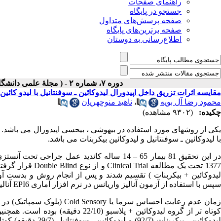
راهنمای صفحات
جستجو در پایگاه
صفحه پرسش‌های متداول
صفحه برترین‌های پایگاه
اطلاع‌رسانی به دوستان
دوره ۷، شماره ۲ - ( مجلۀ علمی دانشگاه علوم پزشکی همدان-تابستان ۱۳۷۹ )
مقایسه اثرات تزریق داخل اپیدورال لیدوکائین ـ سوفنتانیل با لیدو کائی
محمود رضا آل بویه
،
ناهید منوچهریان
چکیده:
(۹۳۰۲ مشاهده)
یکی از روشهای مورد استفاده در بیهوشی ، بیحسی اپیدورال می باشد.
با لیدوکائین ـ سوفنتانیل و لیدوکائین بیکربنات می باشد.
در این تحقیق 81 بیمار 65 – 14 ساله کاندید عم
137 تحت یک مطالعه
Clinical Trial
و از نوع
Double Blind
لیدوکائین + بیکربنات ) تقسیم شدند و پس از انجام روش و بدست آ
سپس با استفاده از آزمون آنالیز واریانس در نرم افزار آماری
EPI6
آنالی
مان عدم رعایت احساس سرما یا
Cold Sensory
وتاه تر از گروه لیدوکائین + پلاسبو (22/10 دقیقه) بوده است. همچنین زمان عدم احساس سوزن یا