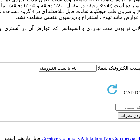
لیدوکائین ـ سوفنتانیل بیشتراز لیدوکائین ـ بیکربنات و لیدوکائین ـ پلاسبو بوده است (3/350 دق
(
و ضربان قلب هیچگونه تفاوت قابل ملاحظه ای در 3 
لانی تر بودن مدت بیدردی و انسیدانس کم عوارض آن در آنستزی اپی
ا پست الکترونیک شما:
Creative Commons Attribution-NonCommercial 4.0
قابل بازنشر است.