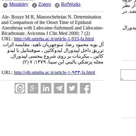
Mendeley
Zotero
RefWorks
یقه در مقابل 5/221 دقیقه و 6/160 دقیقه). اما از نظر
گروه مشاهده نشد. در
Ale- Bouye M R, Manoochehrian N. Determination
and Comparison of the Onset Time of Epidural
دورال
Anesthesia with Lidocaine-Sufentanil and Lidocaine-
Bicarbonate. Avicenna J Clin Med 2000; 7 (2)
URL:
http://sjh.umsha.ac.ir/article-1-933-fa.html
آل بویه محمود رضا، منوچهریان ناهید. مقایسه اثرات
تزریق داخل اپیدورال لیدوکائین ـ سوفنتانیل با لیدو
کائین ـ بیکربنات بر روی شروع بیحسی اپیدورال.
مجله پزشكي باليني ابن سينا. ۱۳۷۹; ۷ (۲)
URL:
http://sjh.umsha.ac.ir/article-۱-۹۳۳-fa.html