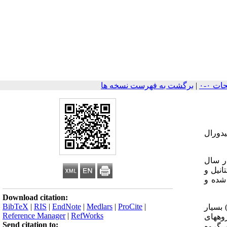
|
برگشت به فهرست نسخه ها
یدورال
 در سال
وفنتانیل و
شده و
Download citation:
BibTeX
|
RIS
|
EndNote
|
Medlars
|
ProCite
|
بنات و لیدوکائین ـ سوفنتانیل (11/5 دقیقه) بسیار
Reference Manager
|
RefWorks
وههای
Send citation to:
بیدردی نیز در گروه