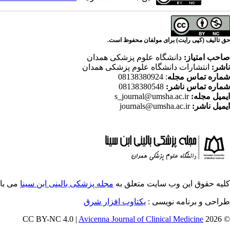
حق تالیف (کپی رایت) برای مولفان محفوظ است.
صاحب امتیاز:
دانشگاه علوم پزشکی همدان
ناشر:
انتشارات دانشگاه علوم پزشکی همدان
شماره تماس مجله
: 08138380924
شماره تماس ناشر:
08138380548
ایمیل مجله:
s_journal@umsha.ac.ir
ایمیل ناشر:
journals@umsha.ac.ir
کلیه حقوق این وب سایت متعلق به
مجله پزشکی بالینی ابن سینا
می با
طراحی و برنامه نویسی :
یکتاوب افزار شرق
Avicenna Journal of Clinical Medicine
© 2026 CC BY-NC 4.0 |