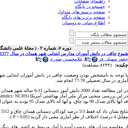
راهنمای صفحات
جستجو در پایگاه
صفحه پرسش‌های متداول
صفحه برترین‌های پایگاه
اطلاع‌رسانی به دوستان
دوره ۷، شماره ۲ - ( مجلۀ علمی دانشگاه علوم پزشکی همدان-تابستان ۱۳۷۹ )
شیوع چاقی در دانش آموزان مدارس ابتدایی شهر همدان در سال 1377
جعفر سهیلی فر
،
غلامحسین صدری
چکیده:
(۸۲۳۲ مشاهده)
با توجه به نامشخص بودن وضعیت چاقی در دانش آموزان ابتدایی شه
آماری در سال تحصیلی 78-77 انجام شد.
ر این بررسی منحنی مرکز ملی آمار بهداشتی آمریکا
tatistics: NCHS)
قد آنها بالای صدک 90 بود چاق، و آنها که بالای صدک 95 بودند به عنوان افراد خیلی چاق تعریف شدند.
مقابل 4 درصد). اختلاف از نظر آماری معنی دار گردید
( P < 0.01)
.
از مقایسه میزان های بدست آمده با آمار مربوط به کشور های دی