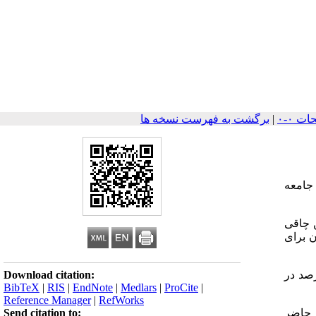
|
برگشت به فهرست نسخه ها
جامعه
معیار تعیین چاقی
ن برای
Download citation:
ان دبستانی همدان چاق و 55/2 درصد خیلی چاق هستند. چاقی در دختران شایعتر از پسران بود (2/7 درصد در
BibTeX
|
RIS
|
EndNote
|
Medlars
|
ProCite
|
Reference Manager
|
RefWorks
Send citation to:
 حاضر