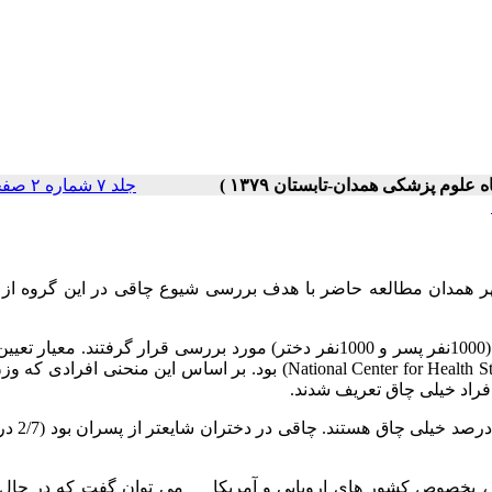
جلد ۷ شماره ۲ صفحات ۰-۰
ر همدان مطالعه حاضر با هدف بررسی شیوع چاقی در این گروه از 
در این مطالعه تعداد 2000 دانش آموز دبستانی 11-6 ساله شهر همدان (1000نفر پسر و 1000نفر دختر) مورد بررسی قرار گرفتند. 
(National Center for Health S
بود. بر اساس این منحنی افرادی که وز
نتایج نشان داد که فقط 5/3 درصد کودک
گر ، بخصوص کشور های اروپایی و آمریکا می توان گفت که در حال