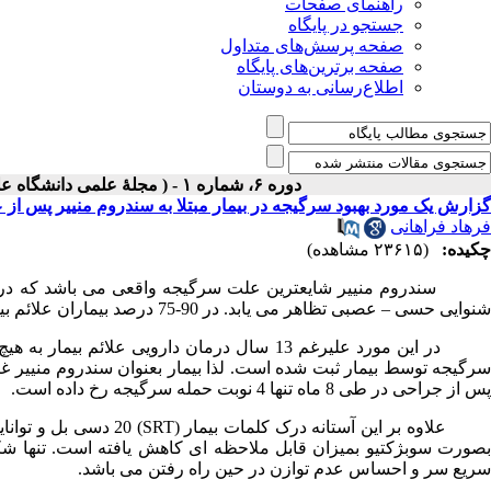
راهنمای صفحات
جستجو در پایگاه
صفحه پرسش‌های متداول
صفحه برترین‌های پایگاه
اطلاع‌رسانی به دوستان
دوره ۶، شماره ۱ - ( مجلۀ علمی دانشگاه علوم پزشکی همدان- پاييز و زمستان ۱۳۷۷ )
گزارش یک مورد بهبود سرگیجه در بیمار مبتلا به سندروم منییر پس ا
فرهاد فراهانی
چکیده:
(۲۳۶۱۵ مشاهده)
سندروم منییر شایعترین علت سرگیجه واقعی می باشد که در فر
شنوایی حسی
–
عصبی تظاهر می یابد. در 90-75 درصد بیماران علائم بیماری با درمان دارویی قابل کنترل یا تخفیف است.
سرگیجه توسط بیمار ثبت شده است. لذا بیمار بعنوان سندروم منییر 
پس از جراحی در طی 8 ماه تنها 4 نوبت حمله سرگیجه رخ داده است.
لاوه بر این آستانه درک کلمات بیمار (
SRT
) 20 دسی بل و توانایی تمایز کلمات (
بصورت سوبژکتیو بمیزان قابل ملاحظه ای کاهش یافته است. تنها
سریع سر و احساس عدم توازن در حین راه رفتن می باشد.