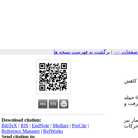
|
برگشت به فهرست نسخه ها
 کاهش
در این مورد علیرغم 13 سال درمان دارویی علائم بیمار به هیچ وجه کنترل نشده بود بطوریکه در پریود یکماهه قبل از عمل جراحی 6 حمله
گرفت و
Download citation:
مار نیز
BibTeX
|
RIS
|
EndNote
|
Medlars
|
ProCite
|
حرکات
Reference Manager
|
RefWorks
Send citation to: