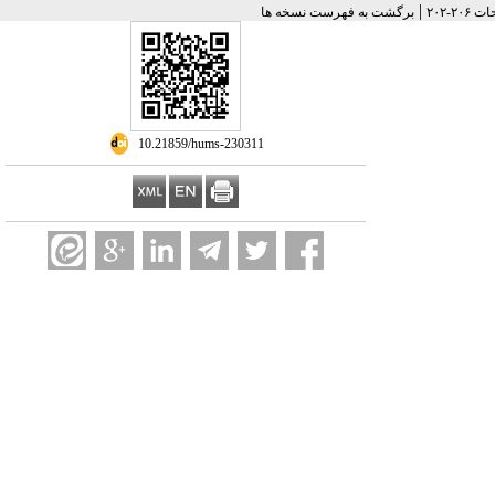
|
برگشت به فهرست نسخه ها
‎ 10.21859/hums-230311