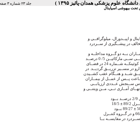
جلد ۲۳ شماره ۳ صفحات ۲۰۶-۲۰۲
 تحت بیهوشی اسپاینال
نال و اپیــدورال، میلوگرافــی و
 مخالف در پیشــگیری از ســردرد
ـاران بــه دو گــروه مداخلــه و
اس ســنجش عــددی ارزیابــی
نهــای آمــاری تــی، مــن ویتنــی و
18/5
±
±
89/27 بــود
روه کنتــرل
 ســردرد در مقایســه بــا