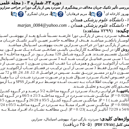
دوره ۲۳، شماره ۳ - ( مجله علمی دانشگاه علوم پزشکی همدان-پائیز ۱۳۹۵ )
بررسی تأثیر تکنیک جریان مخالف در پیشگیری از سردرد پس از پارگی دورا در جراحی سزارین
۲
۱
۱
،
،
بهروز کارخانه ای
مریم فرهادیان
مرجان لشگری
۱- دانشگاه علوم پزشکی همدان
۲- دانشگاه علوم پزشکی همدان ،
marjan_0084@yahoo.com
چکیده:
(۷۲۹۹ مشاهده)
هــدف:
ســردرد پــس از پارگــی دورا عارضــه نســبتاً شــایع بعــد از بیهوشــی اســپای
لومبــار پانکچــر میباشــد. هــدف از مطالعــه حاضــر تعییــن تأثیــر تکنیــک جریــان
پــس از پارگــی دورا در جراحــی ســزارین تحــت بیهوشــی اســپاینال میباشــد.
روش کار:
در ایــن مطالعــه کارآزمایــی بالینــی تصادفــی ســاده یــک ســو کــور، بیمـ
کنتــرل تقســیم شــدند. هــر گــروه شــامل 120 بیمــار بــود. در گــروه مداخلــه 3 ســی ســی مارکائیــن 5/ 0 درصــد
بــا 1 ســی ســی فنتانیــل ترکیــب شــد کــه 3 ســی ســی آن بــا ســوزن اســپاینال کوئینکــه شــماره 24 در فضــای
ســاب آراکنوئیــد تزریــق و همزمــان بــا عقــب کشــیدن ســوزن 1 ســی ســی از دارو در مســیر تزریــق گردیــد. در
گــروه کنتــرل فقــط 3 ســی ســی از ایــن ترکیــب در فضــای ســاب آراکنوئیــد تزریــق شــد و هنــگام عقب کشــیدن
ســوزن دارو در مســیر تزریــق نشــد. ســپس در فواصــل 6، 12، 18، 24، 48 و 72 ســاعت پــس از عمــل از بیمــاران
در خصــوص ایجــاد ســردرد ســؤال شــد و در صــورت ســردرد شــدت آن بــا مقیــ
گــردد. در نهایــت اطلاعــات بــه دســت آمــده توســط نــرم افــزار
SPSS
و بــا آزمو
مجــذورکای تجزیــه و تحلیــل شــدند.
یافتههــا:
فراوانــی رخــداد ســردرد در گــروه مداخلــه 5/2 درصــد و در گــروه کنتــرل 2/9 درصــد بــود
)028/ 0 =
P
(. میانگیــن شــدت ســردرد در گــروه مداخلــه 21/3
±
66/5 و در گــروه کنتــرل 89/2
آنالیــز شــد ) 1 =
P
(. میانگیــن ســنی گــروه کنتــرل 95/5
±
26/29 و گــروه مــورد 58/5
)066/ 0 =
P
(. میانگیــن ســن افــراد مبتــلا بــه ســردرد در گــروه مداخلــه 05/3
±
66/24 و در گــ
54/6
±
72/29 آنالیــز گردیــد )23/ 0 =
P
(. ایــن مطالعــه نشــان داد افــراد مبتــلا بــه
واژه‌های کلیدی:
،
،
،
سردرد
پارگی دورا
بیهوشی اسپاینال
سزارین
(۲۵۰۵ دریافت)
متن کامل
[PDF 170 kb]