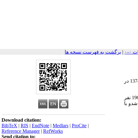
|
برگشت به فهرست نسخه ها
این مطالعه با هدف تعیین رابطه طول مدت شیردهی با عواملی نظیر سن مادر ، میزان سواد او و تعداد فرزندان خانواده در سال 1374 در
از بین مادران ساکن در شهرستان کبودرآهنگ که حداقل دارای یک فرزند با سن 24 ماه بودند، نمونه ای تصادفی به حجم 384 نفر با تفکیک 196 نفر
شدو با
Download citation:
BibTeX
|
RIS
|
EndNote
|
Medlars
|
ProCite
|
Reference Manager
|
RefWorks
Send citation to: