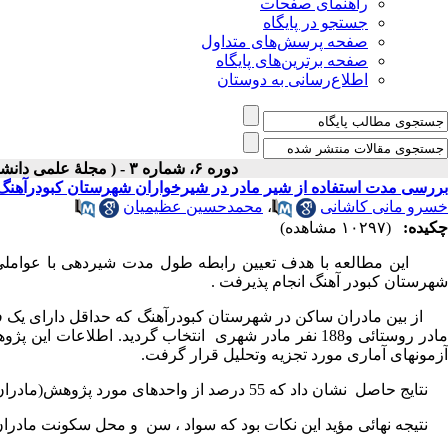
راهنمای صفحات
جستجو در پایگاه
صفحه پرسش‌های متداول
صفحه برترین‌های پایگاه
اطلاع‌رسانی به دوستان
دوره ۶، شماره ۳ - ( مجلۀ علمی دانشگاه علوم پزشکی همدان-پائيز ۱۳۷۸ )
بررسی مدت استفاده از شیر مادر در شیرخواران شهرستان کبودرآهنگ است
خسرو مانی کاشانی
،
محمدحسین عظیمیان
چکیده:
(۱۰۲۹۷ مشاهده)
شهرستان کبودر آهنگ انجام پذیرفت .
مادر روستائی و188 نفر مادر شهری انتخاب گردید. اطلا
آزمونهای آماری مورد تجزیه وتحلیل قرار گرفت.
نتایج حاصل نشان داد که 55 درصد از واحدهای مورد پژوهش(مادران ) کودکان خود را بیش از 12 ماه با شیر مادر تغذیه نموده اند .
نتیجه نهائی مؤید این نکات بود که سواد ، سن و محل سکونت مادران