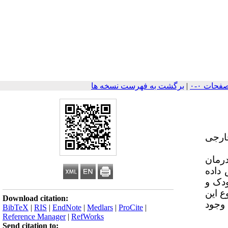
|
برگشت به فهرست نسخه ها
ارجی
درمان
داده
ودک و
 این
Download citation:
 وجود
BibTeX
|
RIS
|
EndNote
|
Medlars
|
ProCite
|
Reference Manager
|
RefWorks
Send citation to: