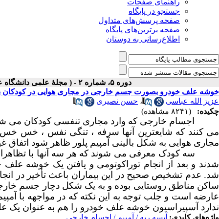
راهنمای صفحات
جستجو در پایگاه
صفحه پرسش‌های متداول
صفحه برترین‌های پایگاه
اطلاع‌رسانی به دوستان
دوره ۵، شماره ۲ - ( مجلۀ علمی دانشگاه علوم پزشکی همدان-بهار و تابستان ۱۳۷۷ )
خوشه علف خودرو بصورت جسم خارجی در مجاری هوایی در کودکان با تظ
عزیز الله عباسی
،
حسن نصیری
چکیده:
(۸۲۴۱ مشاهده)
اجسام خارجی که وارد مجاری تنفسی کودکان می شون
می کنند که شایعترین آنها سرفه ، تنگی نفس ، خس خس 
مجاری هوایی به شکل بالینی آمپیم پلور ظاهر شود اتفاق 
سه کودک معرفی می شوند که هر سه آنها با تظاهرات ب
شدند و بعد از انجام توراکوتومی و یافتن یک خوشه علف
شد. عدم تشخیص صحیح در این بیماران باعث تأخیر در انجام
ساکن مناطق روستایی بوده و به یک شکل دچار جسم خارجی 
عارضه است و جلب توجه به این نکته که در مواجهه با آمپ
ندارد آسپیراسیون خوشه علف خودرو را هم به عنوان یک عل
واژه‌های کلیدی:
آبسه ریه / آمپیم / اجسام خارجی