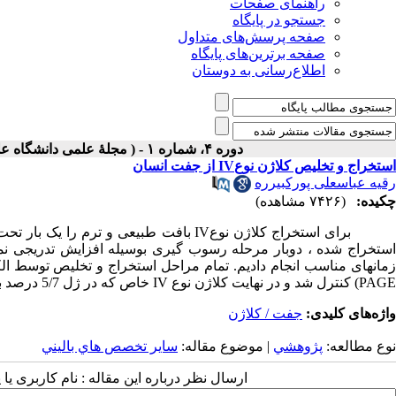
راهنمای صفحات
جستجو در پایگاه
صفحه پرسش‌های متداول
صفحه برترین‌های پایگاه
اطلاع‌رسانی به دوستان
دوره ۴، شماره ۱ - ( مجلۀ علمی دانشگاه علوم پزشکی همدان- پاييز و زمستان ۱۳۷۵ )
استخراج و تخلیص کلاژن نوعIV از جفت انسان
رقیه عباسعلی پورکبیرره
چکیده:
(۷۴۲۶ مشاهده)
رای استخراج کلاژن نوع
IV
بافت طبیعی و ترم را یک بار تحت
استخراج شده ، دوبار مرحله رسوب گیری بوسیله افزایش تدریجی نمک تا رسیدن به غلظت 
زمانهای مناسب انجام دادیم. تمام مراحل استخراج و تخلیص توسط ال
PAGE
) کنترل شد و در نهایت کلاژن نوع
IV
خاص که در ژل 5/7 درصد باندهای 170 و 185 کیلو دالتونی را نشان می داد بدست آمد.
واژه‌های کلیدی:
جفت / کلاژن
نوع مطالعه:
پژوهشي
| موضوع مقاله:
سایر تخصص هاي باليني
ارسال نظر درباره این مقاله : نام کاربری ی