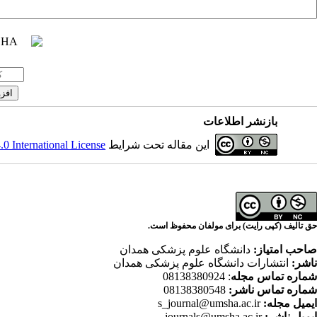
بازنشر اطلاعات
این مقاله تحت شرایط
 International License
حق تالیف (کپی رایت) برای مولفان محفوظ است.
صاحب امتیاز:
دانشگاه علوم پزشکی همدان
ناشر:
انتشارات دانشگاه علوم پزشکی همدان
شماره تماس مجله
: 08138380924
شماره تماس ناشر:
08138380548
ایمیل مجله:
s_journal@umsha.ac.ir
ایمیل ناشر:
journals@umsha.ac.ir