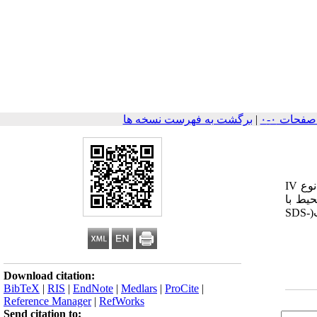
|
برگشت به فهرست نسخه ها
نوع
IV
یط با
(
SDS-
Download citation:
BibTeX
|
RIS
|
EndNote
|
Medlars
|
ProCite
|
Reference Manager
|
RefWorks
Send citation to: