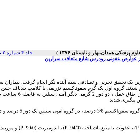
جلد ۴ شماره ۲ صفحات ۰-۰
روز عوارض عفونی زودرس شایع متعاقب سزارین
ین یک تحقیق تجربی و تصادفی شده آینده نگر انجام گرفت. بیماران س
مطالعه به طور راندوم به 3 گروه 60 نفره تقسیم شدند. گروه اول یک گرم سفوتاکسیم تزریقی با کلامپ بندناف ج
دوم نیز 2 گرم آمپی سیلین با همان شرایط و گروه سوم علاوه بر دوز اطاق عمل
در کل میزان بروز عوارض عفونی 3/7 درصد برآورد گردید که در گروه سفوتاکسیم 8
P
) ، عفونت با منبع ناشناخته (94/0=
P
) ، اندومتریت (99/0=
P
) و موربید