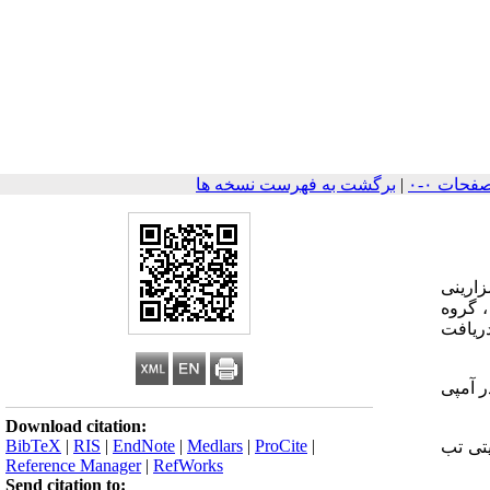
|
برگشت به فهرست نسخه ها
زارینی
نین ، گروه
 ، دو دوز 2 گرمی دیگر آمپی سیلین به فاصله 6 ساعت دریافت
3/ درصد ، در گروه آمپی سیلین تک دوز 5 درصد و در آمپی
Download citation:
BibTeX
|
RIS
|
EndNote
|
Medlars
|
ProCite
|
یتی تب
Reference Manager
|
RefWorks
Send citation to: