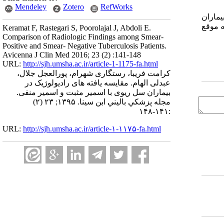
Mendeley
Zotero
RefWorks
یماران
ه موقع
Keramat F, Rastegari S, Poorolajal J, Abdoli E.
Comparison of Radiologic Findings among Smear-
Positive and Smear- Negative Tuberculosis Patients.
Avicenna J Clin Med 2016; 23 (2) :141-148
URL:
http://sjh.umsha.ac.ir/article-1-1175-fa.html
کرامت فریبا، رستگاری شهرام، پورالعجل جلال،
عبدلی الهام. مقایسه یافته های رادیولوژیک در
بیماران سل ریوی با اسمیر مثبت و اسمیر منفی.
مجله پزشكي باليني ابن سينا. ۱۳۹۵; ۲۳ (۲)
:۱۴۱-۱۴۸
URL:
http://sjh.umsha.ac.ir/article-۱-۱۱۷۵-fa.html