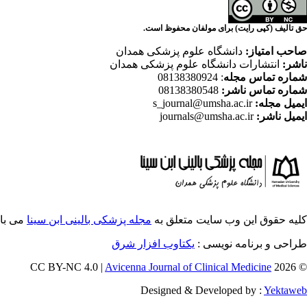
حق تالیف (کپی رایت) برای مولفان محفوظ است.
صاحب امتیاز:
دانشگاه علوم پزشکی همدان
ناشر:
انتشارات دانشگاه علوم پزشکی همدان
شماره تماس مجله
: 08138380924
شماره تماس ناشر:
08138380548
ایمیل مجله:
s_journal@umsha.ac.ir
ایمیل ناشر:
journals@umsha.ac.ir
کلیه حقوق این وب سایت متعلق به
مجله پزشکی بالینی ابن سینا
می با
طراحی و برنامه نویسی :
یکتاوب افزار شرق
Avicenna Journal of Clinical Medicine
© 2026 CC BY-NC 4.0 |
Designed & Developed by :
Yektaweb