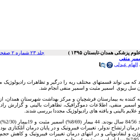
جلد ۲۳ شماره ۲ صفحات ۱۴۸-۱۴۱
سمیر منفی
الهام عبدلی
 که می تواند قسمتهای مختلف ریه را درگیر و تظاهرات رادیولوژیک م
اران سل ریوی اسمیر مثبت و اسمیر منفی انجام شد.
 63 بیمار سل ریوی مراجعه کننده به بیمارستان فرشچیان و مرکز بهداشت شهرستان همدان، 
اسمیر مثبت و اسمیر منفی، اطلاعات دموگرافیک، تظاهرات بالینی و گزارش راد
: از 63 بیمار 3/68% مذکر و 7/31% مونث 
ان ارتشاح ندولر، تغییرات فیبروتیک و در پایان درمان آتلکتازی بود. 
فیوژن و لنفادنوپاتی و در انتهای درمان تغییرات فیبروتیک و کاهش حجم