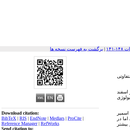
|
برگشت به فهرست نسخه ها
تفاوتی
از اسفند
یولوژی
Download citation:
با میانگین سنی 77/23± 84/56 سال بودند. 44 بیمار (8/69%) اسمیر مثبت و 19بیمار (2/30%) اسمیر
BibTeX
|
RIS
|
EndNote
|
Medlars
|
ProCite
|
اما در
Reference Manager
|
RefWorks
 بیشتر
Send citation to: