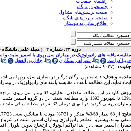
راهنمای صفحات
جستجو در پایگاه
صفحه پرسش‌های متداول
صفحه برترین‌های پایگاه
اطلاع‌رسانی به دوستان
دوره ۲۳، شماره ۲ - ( مجلۀ علمی دانشگاه علوم پزشکی همدان-تابستان ۱۳۹۵ )
مقایسه یافته های رادیولوژیک در بیماران سل ریوی با اسمیر مثبت و ا
فریبا کرامت
،
شهرام رستگاری
،
جلال پورالعجل
،
چکیده:
(۸۰۲۷ مشاهده)
قدمه و هدف
:
:
شایعترین ارگان درگیر در بیماری سل، ریه­ها می
باشند
ایجاد نماید. این مطالعه با هدف مقایسه یافته های رادیولوژیک در بیم
وش کار:
در این مطالعه مقطعی- تحلیلی،
1391 تا شهریور 1393 وارد مطالعه شدند. در دو گروه 
بیماران بررسی گردید. در انتهای درمان 32 نفر در مطالعه باقی ماندند و علایم بالینی و یافته های رادیولوژیک مجددا بررسی شدند.
تایج
منفی بودند. بیشترین تظاهر رادیولوژی بیماران اسمیر مثبت در شروع درم
بیماران اسمیر منفی در ابتدا تراکم آلوئولار، ارتشاح ندولر، پلورال ا
مشاهده شد. تصویربرداری انتهای درمان 5/54% بیماران اسمیر منفی و 7/85% بیماران اسمیر مثبت غیر طبیعی بود.