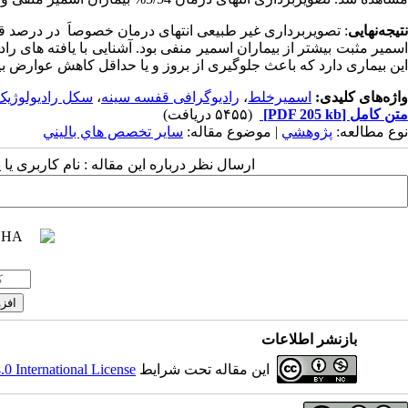
تیجه‌نهایی
: تصویربرداری غیر طبیعی انتهای درمان خصوصاَ
در درصد قا
اسمیر مثبت بیشتر از بیماران اسمیر منفی بود. آشنایی با یافته های
این بیماری دارد که باعث جلوگیری از بروز و یا حداقل کاهش عوارض ب
واژه‌های کلیدی:
اسمیرخلط
،
رادیوگرافی قفسه سینه
،
سکل رادیولوژیک
متن کامل
[PDF 205 kb]
(۵۴۵۵ دریافت)
نوع مطالعه:
پژوهشي
| موضوع مقاله:
سایر تخصص هاي باليني
ارسال نظر درباره این مقاله : نام کاربری ی
بازنشر اطلاعات
این مقاله تحت شرایط
 International License