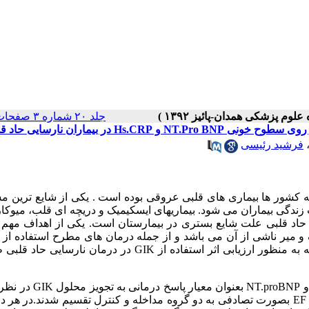
جلد ۲۰ شماره ۳ صفحات ۱۸۳-۱۷۷
فرشید رئیسی
ط 30 % علت مرگها در همه کشور ها بیماری های قلبی عروقی بوده است . یکی از شایع تری
ندگی بیماران می شود. بیماریهای ایسکیمیک و دریچه ای قلب، میوکا
 حاد قلبی علت شایع بستری در بیمارستان است. یکی از اهداف مهم 
میر ناشی از آن می باشد و از جمله درمان های مطرح استفاده از 
GIK در بیماران انفارکتوس حاد و نارسایی حاد قلبی است. این مطالعه به منظور ارزیابی اثر استفاده از GIK در درما
: در این کارآزمایی بالینی میزان کاهش سطح خونی Hs.CRP و T.proBNP
شد. 50 بیمار مراجعه کننده با علائم سندرم نارسائی حاد قلبی با EF <40% بصورت تصادفی به دو گروه مداخله و کنترل تقسیم شدند.د