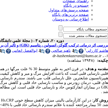
راهنمای صفحات
جستجو در پایگاه
صفحه پرسش‌های متداول
صفحه برترین‌های پایگاه
اطلاع‌رسانی به دوستان
دوره ۲۰، شماره ۳ - ( مجلۀ علمی دانشگاه علوم پزشکی همدان-پائيز ۱۳۹۲ )
بررسی اثر درمانی ترکیب گلوکز، انسولین ، پتاسیم (GIK) و تأثیر آن بر روی سطوح خونی NT.Pro BNP و Hs.CRP در بیماران نارسایی حاد قلبی
۱
هاشم کازرانی
،
ناهید صالحی
،
ابوالفضل انعامی
،
dr-hashemkazerani@kums.ac.ir
۱- ،
چکیده:
(۱۳۹۴۸ مشاهده)
قدمه و هدف
: در قرن اخیر به طور متوس
قلبی نارسایی قلبی است که باعث افزایش مرگ و میر و کاهش کیفیت ز
هیپرتانسیون شایعترین علل نارسایی قلب می باشند. سندرم نارسایی
های قلبی، درمان زودرس و مناسب نارسایی حاد قلبی و کاهش مرگ و 
شد .
وش کار