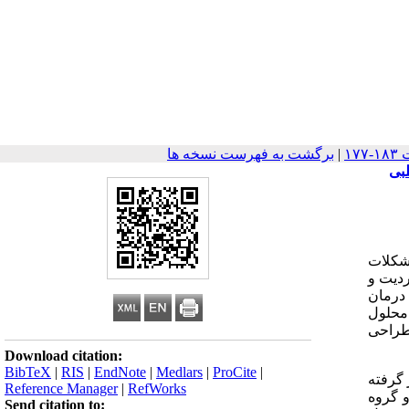
|
برگشت به فهرست نسخه ها
ن مشکلات
ردیت و
درمان
محلول
ن نارسایی حاد قلبی طراحی
Download citation:
BibTeX
|
RIS
|
EndNote
|
Medlars
|
ProCite
|
N بعنوان معیار پاسخ درمانی به تجویز محلول GIK در نظر گرفته
Reference Manager
|
RefWorks
ر هر دو گروه
Send citation to: