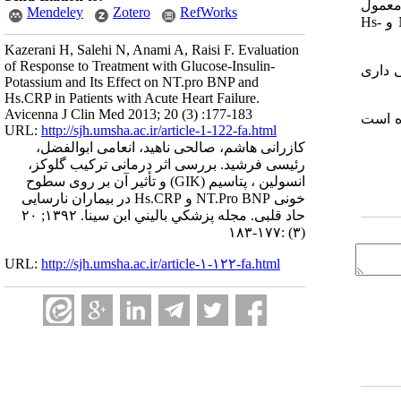
ان معمول
Mendeley
Zotero
RefWorks
محلول GIK نیز شروع و برای مدت 48 ساعت ادامه یافت و در گروه کنترل پلاسبو (سرم half saline) تجویز گردید. آزمایشات NT.pro BNP و Hs-
Kazerani H, Salehi N, Anami A, Raisi F. Evaluation
of Response to Treatment with Glucose-Insulin-
وت معنی داری
Potassium and Its Effect on NT.pro BNP and
Hs.CRP in Patients with Acute Heart Failure.
Avicenna J Clin Med 2013; 20 (3) :177-183
هده شده است
URL:
http://sjh.umsha.ac.ir/article-1-122-fa.html
کازرانی هاشم، صالحی ناهید، انعامی ابوالفضل،
رئیسی فرشید. بررسی اثر درمانی ترکیب گلوکز،
انسولین ، پتاسیم (GIK) و تأثیر آن بر روی سطوح
خونی NT.Pro BNP و Hs.CRP در بیماران نارسایی
حاد قلبی. مجله پزشكي باليني ابن سينا. ۱۳۹۲; ۲۰
(۳) :۱۷۷-۱۸۳
URL:
http://sjh.umsha.ac.ir/article-۱-۱۲۲-fa.html