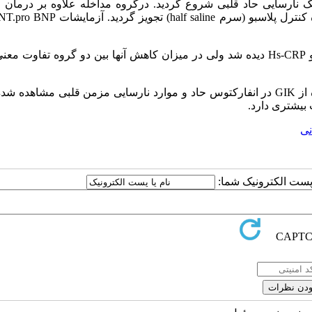
NT. وHs-CRP انجام و درمان کلاسیک نارسایی حاد قلبی شروع گردید. درگروه مداخله علاوه بر درم
: اگر چه کاهش واضحی در هر دو گروه در مقادیر NT-Pro BNP و Hs-CRP دیده شد ولی در میزان کاهش آنها بین دو گروه تفا
: در مطالعه حاضر و مطالعات مختلف اثرات مفید استفاده از GIK در انفارکتوس حاد و موارد نارسایی مزمن قلبی مشا
 بیشتری دارد.
نی
ا پست الکترونیک شما: