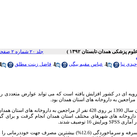
جلد ۲۰ شماره ۲ صفحات ۱۶۶-۱۶۰
یدی نیا
،
عباس مقیم بیگی
،
فاضل زینت مطلق
یه ای در کشور افزایش یافته است که می تواند عوارض متعددی را 
مراجعین به داروخانه های استان همدان بود.
: این مطالعه از نوع توصیفی مقطعی بود که در بهار و تابستان سال 1390 بر روی 428 نفر از مراجعین به داروخانه های ا
داروخانه های شهرهای مختلف استان همدان انجام گرفت و برای گر
توصیف شدند.
: داروهای مسکن (29.9%)، آنتی بیوتیک ها (20.6%) و داروهای ضدسرفه و سرماخوردگی (12.6%) بیشترین مصرف جهت خود