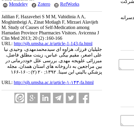
ارو از دید شرکت
Mendeley
Zotero
RefWorks
Jalilian F, Hazavehei S M M, Vahidinia A A,
سرانه
Moghimbeigi A, Zinat Motlagh F, Mirzaei Alavijeh
M. Study of Causes of Self-Medication among
Hamadan Province Pharmacies Visitors. Avicenna J
Clin Med 2013; 20 (2) :160-166
URL:
http://sjh.umsha.ac.ir/article-1-143-fa.html
جلیلیان فرزاد، هزاوه ای سیدمحمدمهدی، وحیدی نیا
علی اصغر، مقیم بیگی عباس، زینت مطلق فاضل،
میرزائی علویجه مهدی. بررسی علل خوددرمانی در
بین مراجعین به داروخانه های استان همدان. مجله
پزشكي باليني ابن سينا. ۱۳۹۲; ۲۰ (۲) :۱۶۰-۱۶۶
URL:
http://sjh.umsha.ac.ir/article-۱-۱۴۳-fa.html