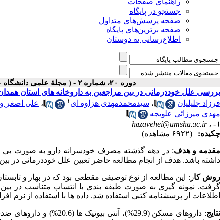
راهنمای صفحات
جستجو در پایگاه
صفحه پرسش‌های متداول
صفحه برترین‌های پایگاه
اطلاع‌رسانی به دوستان
دوره ۲۰، شماره ۲ - ( مجلۀ علمی دانشگاه علوم پزشکی همدان-تابستان ۱۳۹۲ )
بررسی علل خوددرمانی در بین مراجعین به داروخانه های استان همدان
۱
فرزاد جلیلیان
،
سیدمحمدمهدی هزاوه ای
،
علی اصغر وح
مهدی میرزائی علویجه
hazavehei@umsha.ac.ir
۱- ،
چکیده:
(۶۹۲۲ مشاهده)
قدمه و هدف
: در دهه گذشته مصرف خودسرانه دارو به صورت بی رو
داشته باشد. هدف از انجام مطالعه حاضر تعیین علل خوددرمانی در بین 
وش کار
گرفت. نمونه گیری به صورت طبقه بندی با انتساب متناسب در بین 
اطلاعات از پرسشنامه کتبی استفاده شد. داده ها با استفاده از نرم افزار آماری SPSS ویرایش 16 
تایج