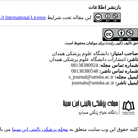
بازنشر اطلاعات
این مقاله تحت شرایط
 International License
حق تالیف (کپی رایت) برای مولفان محفوظ است.
صاحب امتیاز:
دانشگاه علوم پزشکی همدان
ناشر:
انتشارات دانشگاه علوم پزشکی همدان
شماره تماس مجله
: 08138380924
شماره تماس ناشر:
08138380548
ایمیل مجله:
s_journal@umsha.ac.ir
ایمیل ناشر:
journals@umsha.ac.ir
کلیه حقوق این وب سایت متعلق به
مجله پزشکی بالینی ابن سینا
می با