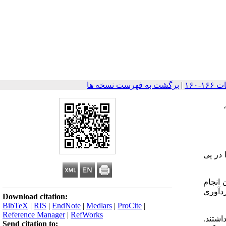
|
برگشت به فهرست نسخه ها
،
در پی
ستان همدان انجام
دآوری
Download citation:
BibTeX
|
RIS
|
EndNote
|
Medlars
|
ProCite
|
Reference Manager
|
RefWorks
درمانی را داشتند.
Send citation to: