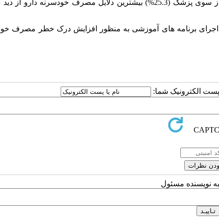
استفاده قبلی از دارو و بهبودی علایم (32.2%) و تجویز نسخه مشابه از سوی پزشک (25.3%) بیشترین دلایل مصرف خودسرنه د
و اجرای برنامه های آموزشی به منظور افزایش درک خطر مصرف خود
ا پست الکترونیک شما:
به نویسنده مسئول