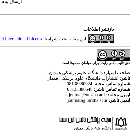
ارسال پیام 
بازنشر اطلاعات
این مقاله تحت شرایط
 International License
حق تالیف (کپی رایت) برای مولفان محفوظ است.
صاحب امتیاز:
دانشگاه علوم پزشکی همدان
ناشر:
انتشارات دانشگاه علوم پزشکی همدان
شماره تماس مجله
: 08138380924
شماره تماس ناشر:
08138380548
ایمیل مجله:
s_journal@umsha.ac.ir
ایمیل ناشر:
journals@umsha.ac.ir