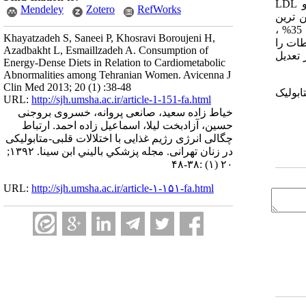
سبزیجات، گوشت و ماهی بود. همچنین رژیم غذایی با چگالی بالای انرژی در ارتباط با سطوح بالاتر تری گلیسرید سرم، کلسترول تام و LDL
Mendeley
Zotero
RefWorks
یین ترین
چارک قرار داشتند شانس بیشتری برای ابتلا به دیس لیپیدمی (%61 در مقابل 31%، P<0.05) ،حداقل یک عامل خطر متابولیک (%68 در مقابل 35% ،
Khayatzadeh S, Saneei P, Khosravi Boroujeni H,
ن ارتباطات را
Azadbakht L, Esmaillzadeh A. Consumption of
 تعدیل
Energy-Dense Diets in Relation to Cardiometabolic
Abnormalities among Tehranian Women. Avicenna J
Clin Med 2013; 20 (1) :38-48
ابولیک
URL:
http://sjh.umsha.ac.ir/article-1-151-fa.html
خیاط زاده سعید، صانعی پروانه، خسروی بروجنی
حسین، آزادبخت لیلا، اسماعیل زاده احمد. ارتباط
چگالی انرژی رژیم غذایی با اختلالات قلبی-متابولیکی
در زنان تهرانی. مجله پزشكي باليني ابن سينا. ۱۳۹۲;
۲۰ (۱) :۳۸-۴۸
URL:
http://sjh.umsha.ac.ir/article-۱-۱۵۱-fa.html