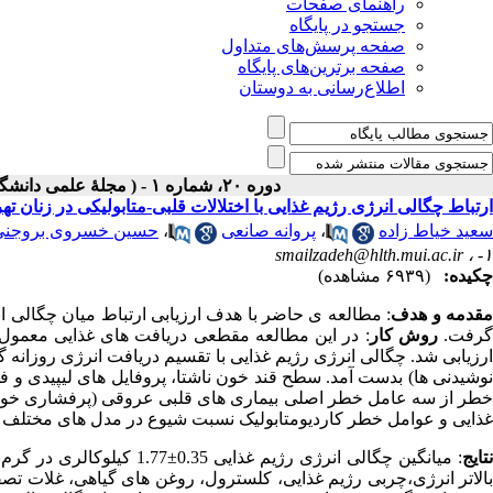
راهنمای صفحات
جستجو در پایگاه
صفحه پرسش‌های متداول
صفحه برترین‌های پایگاه
اطلاع‌رسانی به دوستان
دوره ۲۰، شماره ۱ - ( مجلۀ علمی دانشگاه علوم پزشکی همدان-بهار ۱۳۹۲ )
ارتباط چگالی انرژی رژیم غذایی با اختلالات قلبی-متابولیکی در زنان ته
سعید خیاط زاده
،
پروانه صانعی
،
حسین خسروی بروجنی
smailzadeh@hlth.mui.ac.ir
۱- ،
چکیده:
(۶۹۳۹ مشاهده)
قدمه و هدف
: مطالعه ی حاضر با هدف ارزیابی ارتباط میان چگالی ا
رفت.
روش کار
ارزیابی شد. چگالی انرژی رژیم غذایی با تقسیم دریافت انرژی روزانه
نوشیدنی ها) بدست آمد. سطح قند خون ناشتا، پروفایل های لیپیدی و 
خطر از سه عامل خطر اصلی بیماری های قلبی عروقی (پرفشاری خون،دی
غذایی و عوامل خطر کاردیومتابولیک نسبت شیوع در مدل های مختلف ب
تایج
: میانگین چگالی انرژی رژیم
بالاتر انرژی،چربی رژیم غذایی، کلسترول، روغن های گیاهی، غلات تص