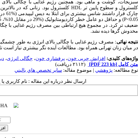
کلسترول و سطوح پایین تر HDL کلسترول بود. زن
ضعیف تر کرد. در مجموع هیچ ارتباطی بین مصرف رژیم غذایی با چگالی
مخدوش گرها دیده نشد.
تیجه نهائی
: مصرف رژیم غذایی با چگالی بالای انرژی به طور چشمگیر
در میان زنان تهرانی همراه بود. مطالعات آینده نگر بیشتری نیاز است تا این
واژه‌های کلیدی:
افزایش چربی خون
،
پرفشاری خون
،
چگالی انرژی
،
دی
متن کامل
[PDF 223 kb]
(۲۱۱۲ دریافت)
نوع مطالعه:
پژوهشي
| موضوع مقاله:
سایر تخصص هاي باليني
ارسال نظر درباره این مقاله : نام کاربری ی