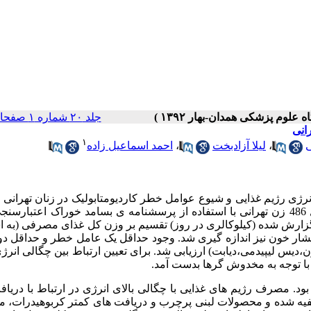
جلد ۲۰ شماره ۱ صفحات ۴۸-۳۸
رانی
۱
،
لیلا آزادبخت
،
احمد اسماعیل زاده
نرژی رژیم غذایی و شیوع عوامل خطر کاردیومتابولیک در زنان تهران
: در این مطالعه مقطعی دریافت های غذایی معمول 486 زن تهرانی با استفاده از پرسشنامه ی بسامد خوراک اعتب
 گزارش شده (کیلوکالری در روز) تقسیم بر وزن کل غذای مصرفی (به ا
فشار خون نیز اندازه گیری شد. وجود حداقل یک عامل خطر و حداقل د
س لیپیدمی،دیابت) ارزیابی شد. برای تعیین ارتباط بین چگالی انرژ
ا توجه به مخدوش گرها بدست آمد.
 غذایی 0.35±1.77 کیلوکالری در گرم بود. مصرف رژیم های غذایی با چگالی بالای انرژی در ارتباط با د
فیه شده و محصولات لبنی پرچرب و دریافت های کمتر کربوهیدرات، می