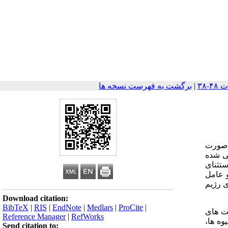
|
برگشت به فهرست نسخه ها
ی صورت
ارسنجی شده
ستثنای
و عامل
ی رژیم
Download citation:
BibTeX
|
RIS
|
EndNote
|
Medlars
|
ProCite
|
ریافت های
Reference Manager
|
RefWorks
وه ها،
Send citation to: