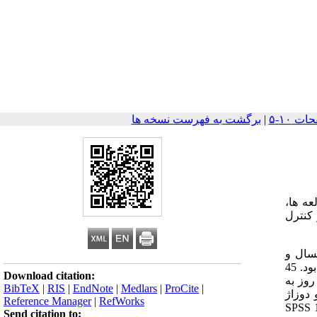
|
برگشت به فهرست نسخه ها
عه ها،
 کنترل
دیابت نوع 1 به مدت حداقل یکسال و
HbA1C بیش تر از 5/7% انجام شد. معیارها­ی خروج، کراتینین سرم بالاتر از mg/dl 2 ، انسداد نسبی ­دستگاه گوارش­ و بیماری التهابی روده ­بود. 45
Download citation:
بوز 25 میلی­گرم­ سه ­بار در روز به
BibTeX
|
RIS
|
EndNote
|
Medlars
|
ProCite
|
ی­گرم­ سه ­بار در روز به مدت 10 هفته بود. BMI ,FBS , ,2hpp HbA1C ,Total cholesterol ,HDL ,LDL ,TG و دوزاژ
Reference Manager
|
RefWorks
قرارگرفت و آنالیز داده­ها توسط آزمون مجذور کای، دقیق فیشر و آزمون تی با استفاده از نرم افزار آماری SPSS 13
Send citation to: