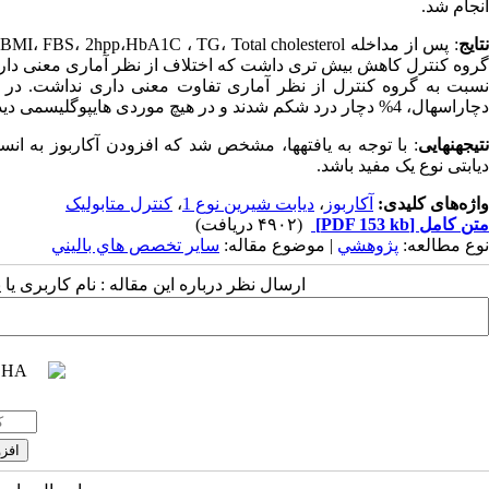
انجام شد.
تایج
دچاراسهال­، 4% دچار درد شکم شدند و در هیچ ­موردی­ هایپوگلیسمی دیده نشد.
نتیجه­نهایی
: با توجه به یافته­ها، مشخص شد که افزودن آکاربوز به انسو
دیابتی نوع یک مفید باشد.
واژه‌های کلیدی:
آکاربوز
،
دیابت شیرین نوع 1
،
کنترل متابولیک
متن کامل
[PDF 153 kb]
(۴۹۰۲ دریافت)
نوع مطالعه:
پژوهشي
| موضوع مقاله:
سایر تخصص هاي باليني
ارسال نظر درباره این مقاله : نام کاربری ی