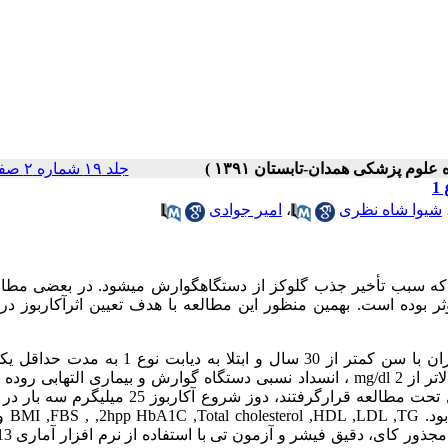
جلد ۱۹ شماره ۲ صفحات ۱۰-۵
1
شیوا شاه نظری
،
امیر جوادی
باشد که سبب تأخیر جذب­ گلوکز از دستگاه­گوارش می­شود. در بعضی مطال
ؤثر بوده است. بهمین منظور این مطالعه با هدف تعیین اثرآکاربوز در
: این کارآزمایی بالینی تصادفی شده دوسوکور بر روی بیماران­ با سن کمتر از 30 سال­ و ابتلا به 
بیمار به مدت 12 هفته ­و به طور تصادفی­ در دو گروه مداخله و کنترل تحت مطالعه قرارگرفتند، دوز شروع ­آکار
مدت دو هفته و سپس 50 میل
انسولین هر ماه مورد ارزیابی­ 