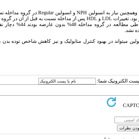
: پس از مداخله BMI، FBS، 2hpp،HbA1C ، TG، Total cholesterol وهمچنین نیاز به انسولین NPH و انسو
گروه کنترل کاهش بیش تری داشت که اختلاف از نظر آماری معنی دار بود. تغییرات LDL و HDL پس از مداخله نسبت به قبل از 
لین می­تواند در بهبود کنترل­ متابولیک و نیز کاهش شاخص توده بدن ب
ا پست الکترونیک شما: