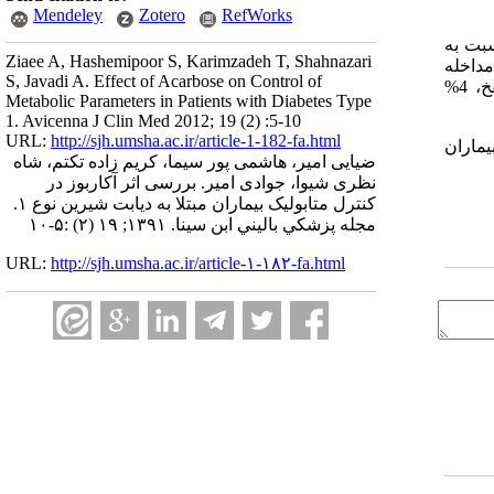
Mendeley
Zotero
RefWorks
لین Regular در گروه مداخله نسبت به
Ziaee A, Hashemipoor S, Karimzadeh T, Shahnazari
آن در گروه مداخله
S, Javadi A. Effect of Acarbose on Control of
نسبت به گروه کنترل از نظر آماری تفاوت معنی داری نداشت. در طی مطالعه در گروه مداخله 48% بدون عارضه بودند 44% دچار نفخ، 4%
Metabolic Parameters in Patients with Diabetes Type
1. Avicenna J Clin Med 2012; 19 (2) :5-10
URL:
http://sjh.umsha.ac.ir/article-1-182-fa.html
یماران
ضیایی امیر، هاشمی پور سیما، کریم زاده تکتم، شاه
نظری شیوا، جوادی امیر. بررسی اثر آکاربوز در
کنترل متابولیک بیماران مبتلا به دیابت شیرین نوع ۱.
مجله پزشكي باليني ابن سينا. ۱۳۹۱; ۱۹ (۲) :۵-۱۰
URL:
http://sjh.umsha.ac.ir/article-۱-۱۸۲-fa.html