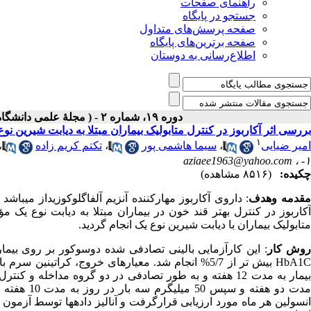
راهنمای صفحات
جستجو در پایگاه
صفحه پرسش‌های متداول
صفحه برترین‌های پایگاه
اطلاع‌رسانی به دوستان
دوره ۱۹، شماره ۲ - ( مجلۀ علمی دانشگاه علوم پزشکی همدان-تابستان ۱۳۹۱ )
بررسی اثر آکاربوز در کنترل متابولیک بیماران مبتلا به دیابت شیرین نوع 
۱
امیر ضیایی
،
سیما هاشمی پور
،
تکتم کریم زاده
،
aziaee1963@yahoo.com
۱- ،
چکیده:
(۸۵۱۶ مشاهده)
قدمه وهدف
: داروی آکاربوز­ مهارکننده­ آنزیم آلفاگلوکوزیداز می­
آکاربوز در کنترل بهتر قند خون در بیماران مبتلا به دیابت نوع یک م
متابولیک بیماران با دیابت شیرین نوع یک انجام گردید.
وش کار­