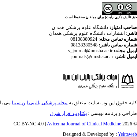
حق تالیف (کپی رایت) برای مولفان محفوظ است.
صاحب امتیاز:
دانشگاه علوم پزشکی همدان
ناشر:
انتشارات دانشگاه علوم پزشکی همدان
شماره تماس مجله
: 08138380924
شماره تماس ناشر:
08138380548
ایمیل مجله:
s_journal@umsha.ac.ir
ایمیل ناشر:
journals@umsha.ac.ir
کلیه حقوق این وب سایت متعلق به
مجله پزشکی بالینی ابن سینا
می با
طراحی و برنامه نویسی :
یکتاوب افزار شرق
Avicenna Journal of Clinical Medicine
© 2026 CC BY-NC 4.0 |
Designed & Developed by :
Yektaweb