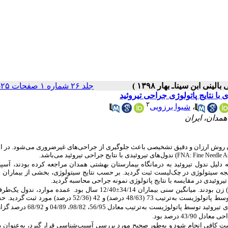
جلد ۲۶ شماره ۱ صفحات ۲۵-۲۰
 نتایج پاتولوژی جراحی تیروئید
۲
،
شیوا برزویی
ردن روش ارزان و دقیق تشخیصی باعث جلوگیری از جراحی‌های غیرضروری می‌شود. در ای
) ندول‌های تیروئیدی با نتایج جراحی تیروئید می‌باشد.
FNA: Fine Needle As
ه بیمارانی که در سال 1396 به دلیل ندول تیروئید به درمانگاه بیمارستان بهشتی همدان مراجعه کرده بودند، 
جه سیتولوژی در چک‌لیست ثبت گردید. بر حسب نتایج سیتولوژی، بخشی از بیماران ب
یروئیدی در مقایسه با نتایج پاتولوژی نمونه جراحی محاسبه گردید.
12/40 سال بود. عمده موارد، ندول یک‌
±
راست (1/46 درصد) بودند. تعداد موارد خوش‌خیم و غیرخوش‌خیم تشخیص‌داده‌شده توسط پاتولوژیست به‌ترتیب 73 (48/63 درصد) و 42 
ی
تیروئید توسط پاتولوژیست به‌ترتیب معادل 56/95،
معادل 43/90 درصد بود.
شت کافی انجام شود و به‌طور صحیح مورد بررسی آسیب‌شناسی قرار گیرد، به‌عنوان