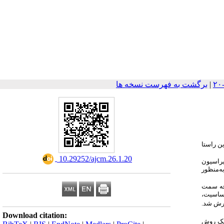
|
برگشت به فهرست نسخه ها
ن راستا
‎ 10.29252/ajcm.26.1.20
آسپیراسیون
ه‌منظور
طرفه سمت
(52/36 درصد) مورد ثبت گردید. حساسیت،
 98/82، 04/89 و 68/92 درصد گزارش شد.
Download citation:
 یک روش