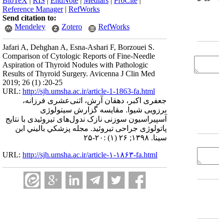
BibTeX
|
RIS
|
EndNote
|
Medlars
|
ProCite
|
Reference Manager
|
RefWorks
Send citation to:
Mendeley
Zotero
RefWorks
Jafari A, Dehghan A, Esna-Ashari F, Borzouei S.
Comparison of Cytologic Reports of Fine-Needle
Aspiration of Thyroid Nodules with Pathologic
Results of Thyroid Surgery. Avicenna J Clin Med
2019; 26 (1) :20-25
URL:
http://sjh.umsha.ac.ir/article-1-1863-fa.html
جعفری اکبر، دهقان آرش، اثنی‌عشری فرزانه،
برزویی شیوا. مقایسه گزارش سیتولوژی
آسپیراسیون سوزنی نازک ندول‌های تیروئیدی با نتایج
پاتولوژی جراحی تیروئید. مجله پزشكي باليني ابن
سينا. ۱۳۹۸; ۲۶ (۱) :۲۰-۲۵
URL:
http://sjh.umsha.ac.ir/article-۱-۱۸۶۳-fa.html