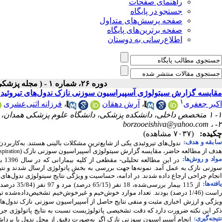
راهنمای صفحات
جستجو در پایگاه
صفحه پرسش‌های متداول
صفحه برترین‌های پایگاه
اطلاع‌رسانی به دوستان
دوره ۲۶، شماره ۱ - ( مجله پزشکی بالینی ابن سیناـ بهار ۱۳۹۸ )
مقایسه گزارش سیتولوژی آسپیراسیون سوزنی نازک ندول‌های تیروئیدی با
۱
اکبر جعفری
،
آرش دهقان
،
فرزانه اثنی‌عشری
۱- ۱ متخصص داخلی، دانشکده پزشکی، دانشگاه علوم پزشکی همدان، همدان، ایران
borzooeishiva@yahoo.com
۲- ،
چکیده:
(۷۰۳۷ مشاهده)
ابقه و هدف:
ندول‌های تیروئیدی یکی از شایع‌ترین مشکلات بالینی هستند. به‌کارب
هدف از مطالعه حاضر، مقایسه گزارش سیتولوژی آسپیراسیون سوزنی نازک (
piration
واد و روش‌‌ها:
در این مطالعه تحلیلی- مقطعی از
کلی
سوزنی نازک به عمل آمد. نمونه‌ها جهت بررسی به بخش پاتولوژی ارسال شدند و نتی
انجام جراحی ارجاع داده شدند. در ادامه، حساسیت و ویژگی نتایج سیتولوژی ندول‌های ت
افته‌ها:
از 115 بیمار بررسی‌شده، 18 نفر (65/15 درصد) مرد و 97 نفر (35/84 درصد) زن بودند. میانگین سنی بیماران 34/14
یژگی و ارزش
اخباری مثبت و منفی نتایج حاصل از آسپیراسیون
سوزنی
نازک ندول‌ها
ذکر این نکته ضرورت دارد که دقت
تشخیصی
پاتولوژیست نسبت به نتایج
پاتولوژی
جراحی 
تیجه‌گیری:
انجام آسپیراسیون سوزنی نازک اگر به‌صورت دقیق از محل ندول با بردا