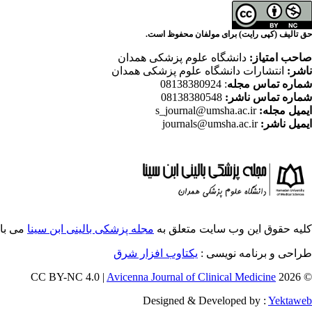
حق تالیف (کپی رایت) برای مولفان محفوظ است.
صاحب امتیاز:
دانشگاه علوم پزشکی همدان
ناشر:
انتشارات دانشگاه علوم پزشکی همدان
شماره تماس مجله
: 08138380924
شماره تماس ناشر:
08138380548
ایمیل مجله:
s_journal@umsha.ac.ir
ایمیل ناشر:
journals@umsha.ac.ir
کلیه حقوق این وب سایت متعلق به
مجله پزشکی بالینی ابن سینا
می با
طراحی و برنامه نویسی :
یکتاوب افزار شرق
Avicenna Journal of Clinical Medicine
© 2026 CC BY-NC 4.0 |
Designed & Developed by :
Yektaweb