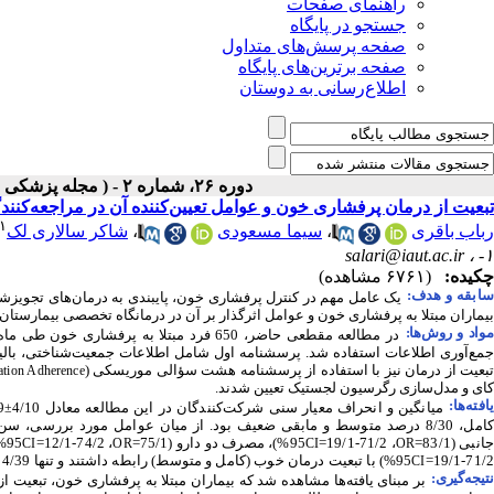
راهنمای صفحات
جستجو در پایگاه
صفحه پرسش‌های متداول
صفحه برترین‌های پایگاه
اطلاع‌رسانی به دوستان
دوره ۲۶، شماره ۲ - ( مجله پزشکی بالینی ابن سیناـ تابستان ۱۳۹۸ )
تبعیت از درمان پرفشاری خون و عوامل تعیین‌کننده آن در مراجعه‌کن
۱
رباب باقری
،
سیما مسعودی
،
شاکر سالاری لک
salari@iaut.ac.ir
۱- ،
چکیده:
(۶۷۶۱ مشاهده)
ابقه و هدف:
یک عامل مهم در کنترل پرفشاری خون، پایبندی به درمان‌های تجویزش
بیماران مبتلا به پرفشاری خون و عوامل اثرگذار بر آن در درمانگاه تخصصی بیمارستان
واد و روش‌‌ها:
جمع‌آوری اطلاعات استفاده شد. پرسشنامه اول شامل اطلاعات جمعیت‌شناختی، بالین
بعیت از درمان نیز با استفاده از پرسشنامه هشت سؤالی موریسکی (
tion Adherence
کای و مدل‌سازی رگرسیون لجستیک تعیین شدند.
افته‌ها:
میانگین و انحراف معیار سنی شرکت‌کنندگان در این مطالعه معادل 4/10
±
کامل، 8/30 درصد متوسط و مابقی ضعیف بود. از میان عوامل مورد بررسی، سن (02/1=
جانبی (83/1=
، 71/2-19/1=
95%)، مصرف دو دارو (75/1=
، 74/2-12/1=
95%)، مصرف سه دارو و بیشتر (25/2=
CI
OR
CI
OR
71/2-19/1=
95%) با تبعیت درمان خوب (کامل و متوسط) رابطه داشتند و تنها 4/39 درصد از بیماران دارای فشار خون کنترل‌شده بودند.
CI
تیجه‌گیری:
بر مبنای یافته‌ها مشاهده شد که بیماران مبتلا به پرفشاری خون، تبعیت از