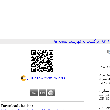
|
برگشت به فهرست نسخه ها
رمان در
 دو پرسشنامه برای
‎ 10.29252/ajcm.26.2.83
. میزان
ی مجذور
همچنین تبعیت از درمان 48 درصد از بیماران
د عوارض
،
OR
Download citation:
بعیت از