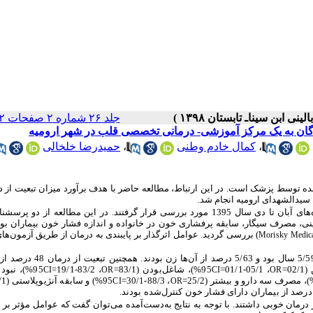
جلد ۲۶ شماره ۲ صفحات ۹۲-۸۳
ندگان به یک مرکز آموزشی- درمانی تخصصی قلب در شهر ارومیه
،
کمال خادم وطنی
،
حمیدرضا خلخالی
ده توسط پزشک است. در این ارتباط، مطالعه حاضر با هدف برآورد میزان تبعیت از د
 سیدالشهدای ارومیه انجام شد.
در مطالعه مقطعی حاضر، 650 فرد مبتلا به پرفشاری خون طی ماه‌های آبان تا دی سال 1395 مورد بررسی قرار گرفتند. در این مطالعه از
ی، مصرف سیگار، سابقه پرفشاری خون در خانواده و اندازه فشار خون بیماران بود
) بررسی گردید. عوامل اثرگذار بر پایبندی به درمان از طریق آزمون‌ها
Morisky Medica
5/59 سال بود و 5/63 درصد از آن‌ها زن بودند. 
، 05/1-01/1=
95%)، شاغل‌بودن (83/1=
، 83/2-19/1=
95%)، نبو
CI
OR
CI
OR
، 88/3-30/1=
95%) و سابقه آنژیوپلاستی (80/1=
CI
OR
 درمان خوبی داشتند. با توجه به نتایج به‌دست‌آمده می‌توان گفت که عوامل مؤثر بر ت