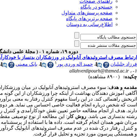
راهنمای صفحات
جستجو در پایگاه
صفحه پرسش‌های متداول
صفحه برترین‌های پایگاه
اطلاع‌رسانی به دوستان
دوره ۱۹، شماره ۱ - ( مجلۀ علمی دانشگاه علوم پزشکی همدان-بهار ۱۳۹۱ )
ارتباط مصرف استروئیدهای آنابولیک در ورزشکاران بدنساز با خودکارآ
۱
فرزاد جلیلیان
،
حمید اله وردی پور
،
بابک معینی
،
allahverdipourh@tbzmed.ac.ir
۱- ،
چکیده:
(۸۹۰۰ مشاهده)
قدمه و هدف
: سوء مصرف استروئیدهای آنابولیک در میان ورزشکار
آگاهی آموزش دهندگان بهداشت از اینکه چرا ورزشکاران از این گونه مو
اثربخش راهنمائی کند. در این راستا مفهوم کنترل رفتار به معنی برآو
است که شخص درباره انجام فعالیت خاصی احساس می نماید. هر دوی این م
دارند. هدف از انجام مطالعه حاضر تعیین نقش خودکارآمدی و کنترل ر
شته بدنسازی می باشد.
روش کار
مردان شهر همدان انجام گرفته است. داده ها با استفاده از پرسشنا
و کنترل رفتار درک شده در عدم مصرف استروئیدهای آنابولیک گردآور
و همبستگی پیرسون مورد تجزیه و تحلیل قرار گرفت.