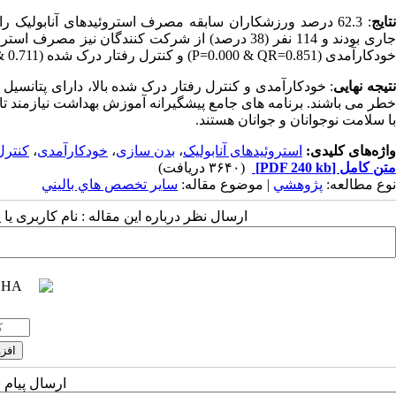
تایج
جاری بودند و 114 نفر (38 درصد) از شرکت کنندگان ن
خودکارآمدی (P=0.000 & QR=0.851) و کنترل رفتار درک شده (P=0.000 & 0.711) پیش بینی کننده مصرف استروئیدهای آنابولیک می باشند.
تیجه نهایی
: خودکارآمدی و کنترل رفتار درک شده بالا، دارای پتانسیل 
خطر می باشند. برنامه های جامع پیشگیرانه آموزش بهداشت نیازمند تا
با سلامت نوجوانان و جوانان هستند.
واژه‌های کلیدی:
استروئیدهای آنابولیک
،
بدن سازی
،
خودکارآمدی
،
کنترل
متن کامل
[PDF 240 kb]
(۳۶۴۰ دریافت)
نوع مطالعه:
پژوهشي
| موضوع مقاله:
سایر تخصص هاي باليني
ارسال نظر درباره این مقاله : نام کاربری ی
ارسال پیام 