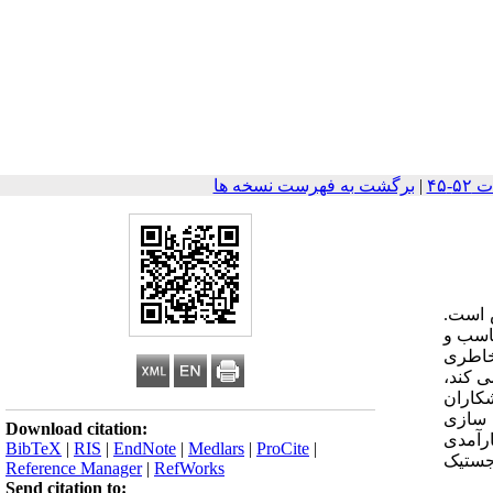
|
برگشت به فهرست نسخه ها
 است.
ناسب و
 خاطری
ی کند،
شکاران
 های بدن سازی
Download citation:
رآمدی
BibTeX
|
RIS
|
EndNote
|
Medlars
|
ProCite
|
وجستیک
Reference Manager
|
RefWorks
Send citation to: