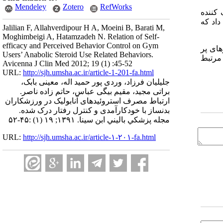
Mendeley
Zotero
RefWorks
ز ورزشکاران مصرف کننده
 داد که
Jalilian F, Allahverdipour H A, Moeini B, Barati M,
Moghimbeigi A, Hatamzadeh N. Relation of Self-
efficacy and Perceived Behavior Control on Gym
های پر
Users’ Anabolic Steroid Use Related Behaviors.
 مرتبط
Avicenna J Clin Med 2012; 19 (1) :45-52
URL:
http://sjh.umsha.ac.ir/article-1-201-fa.html
جلیلیان فرزاد، وردی پور حمید اله، معینی بابک،
براتی مجید، مقیم بیگی عباس، حاتم زاده ناصر.
ارتباط مصرف استروئیدهای آنابولیک در ورزشکاران
بدنساز با خودکارآمدی و کنترل رفتار درک شده.
مجله پزشكي باليني ابن سينا. ۱۳۹۱; ۱۹ (۱) :۴۵-۵۲
URL:
http://sjh.umsha.ac.ir/article-۱-۲۰۱-fa.html