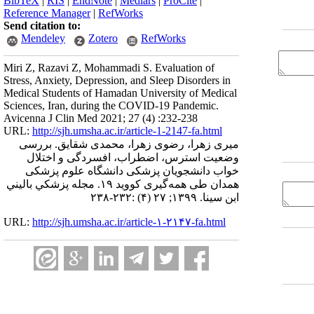
BibTeX
|
RIS
|
EndNote
|
Medlars
|
ProCite
|
Reference Manager
|
RefWorks
Send citation to:
Mendeley
Zotero
RefWorks
Miri Z, Razavi Z, Mohammadi S. Evaluation of
Stress, Anxiety, Depression, and Sleep Disorders in
Medical Students of Hamadan University of Medical
Sciences, Iran, during the COVID-19 Pandemic.
Avicenna J Clin Med 2021; 27 (4) :232-238
URL:
http://sjh.umsha.ac.ir/article-1-2147-fa.html
میری زهرا، رضوی زهرا، محمدی شقایق. بررسی
وضعیت استرس، اضطراب، افسردگی و اختلال
خواب دانشجویان پزشکی دانشگاه علوم پزشکی
همدان طی همه‌گیری کووید ۱۹. مجله پزشكي باليني
ابن سينا. ۱۳۹۹; ۲۷ (۴) :۲۳۲-۲۳۸
URL:
http://sjh.umsha.ac.ir/article-۱-۲۱۴۷-fa.html