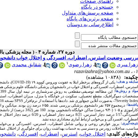
راهنمای صفحات
جستجو در پایگاه
صفحه پرسش‌های متداول
صفحه برترین‌های پایگاه
اطلاع‌رسانی به دوستان
دوره ۲۷، شماره ۴ - ( مجله پزشکی بالینی ابن سینا ـ زمستان ۱۳۹۹ )
بررسی وضعیت استرس، اضطراب، افسردگی و اختلال خواب دانشجویان 
۱
زهرا میری
،
زهرا رضوی
،
شقایق محمدی
razavizahra@yahoo.com.au
۱- ،
چکیده:
(۱۰۸۳۸ مشاهده)
ابقه و هدف:
یکی از گروه‌های پرخطر ابتلا به عفونت ویروس کووید ۱۹ (
COVID-19
)، دانشج
استرس، اضطراب، افسردگی و اختلال خواب در دانشجویان پزشکی دانشگاه علوم پزشکی همدان طی همه‌گیری 
واد و روش‌‌ها:
این
مطالعه
توصیفی-مقطعی
به
روش
سرشماری
در
نیمه
اول
سال
 1399 
شخصات
دموگرافیک
، مقطع
تحصیلی
، 
سکونت
در
خوابگاه
یا
منزل
،
 میزان
اضطراب،
است
Severity Index
-7
به‌صورت
آنلاین
جمع‌آوری
شد
. 
داده‌ها
با
استفاده
از
نرم‌افزار
SPSS
نسخه
 16 
افته‌ها:
اضطراب، افسردگی و بی‌خوابی ارتباط آماری معناداری دیده نشد.
تیجه‌گیری:
بروز عوارض روحی و روانی شامل اضطراب، استرس، افسردگی و بی‌خوابی 
مناسب، مداخلات زودرس و دسترسی به خدمات بهداشت روان برای جلوگیری از اختلال عمل
واژه‌های کلیدی:
اختلال خواب
،
استرس
،
اضطراب
،
افسردگی
،
دانشجوی