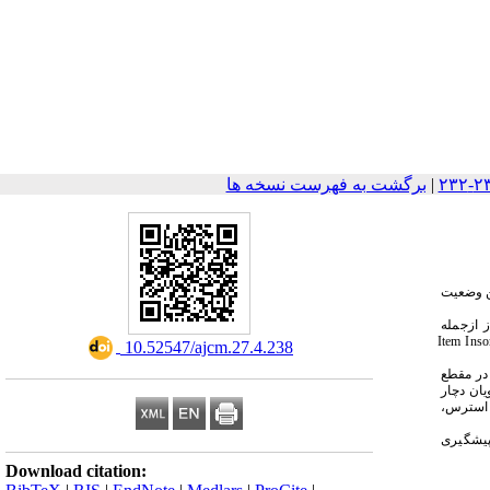
|
برگشت به فهرست نسخه ها
ین وضعیت
ز
ازجمله
Item Inso
‎ 10.52547/ajcm.27.4.238
 درمجموع ۲۵۷ نفر دانشجوی پزشکی بررسی شدند. ۶/۵۵ درصد زن بودند. میانگین و انحراف معیار سن دانشجویان 61/1 ± 09/24 سال بود. 171 نفر از شرکت‌کنندگان (6/۶۶ درصد) در مقطع 
کارآموزی و ۱۰۵ (۹/۴۰ درصد) ساکن خوابگاه دانشجویی بودند. 160 نفر (3/62 درصد) از دانشجویان با بیماران کرونایی در تماس بودند. بعد از بروز پاندمی کرونا حدود 4/28 درصد از دانشجویان دچار 
افسردگی،1/17 درصد دچار استرس، 8/21 درصد دچار اضطراب و 6/20 درصد دچار اختلال خواب بودند. بین متغیرهای دموگرافیک، سکونت در خوابگاه و مقطع کارورزی یا کارآموزی با استرس، 
پیشگیری
Download citation: