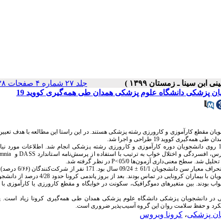
جلد ۲۷ شماره ۴ صفحات ۲۳۸-۲۳۲
پزشکی دانشگاه علوم پزشکی همدان طی همه‌گیری کووید 19
ویان مقطع کارآموزی و کارورزی رشته پزشکی هستند. در این راستا این مطالعه با هدف تعی
کووید 19 طراحی و اجرا شد.
روی
دانشجویان
دوره
کارآموزی
و
کارورزی
 رشته 
پزشکی
انجام
شد
. 
اطلاعات
مورد
نیا
رس،
افسردگی
و
اختلال
خواب
به ترتیب
با
استفاده
از پرسش‌نامه
استاندارد
DASS
و 
mnia 
تحلیل
شد
. 
سطح
معنی‌داری
آزمون‌ها
05/0
>
P
 د
ر
نظر
گرفته
شد
.
در دانشجویان پزشکی دانشگاه علوم پزشکی همدان طی همه‌گیری کرونا زیاد است. 
کرد و حفظ سلامت روان این گروه آسیب‌پذیر ضروری است.
ان پزشکی
،
کرونا ویروس