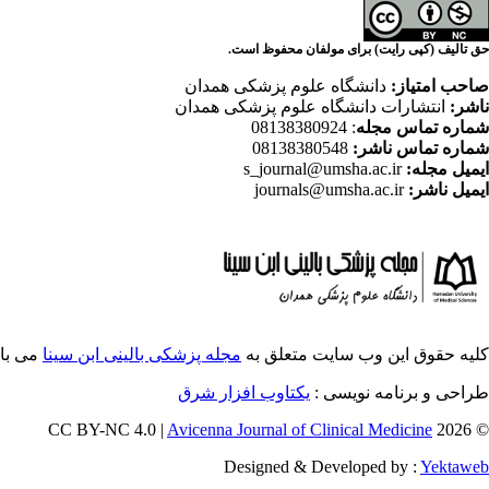
حق تالیف (کپی رایت) برای مولفان محفوظ است.
صاحب امتیاز:
دانشگاه علوم پزشکی همدان
ناشر:
انتشارات دانشگاه علوم پزشکی همدان
شماره تماس مجله
: 08138380924
شماره تماس ناشر:
08138380548
ایمیل مجله:
s_journal@umsha.ac.ir
ایمیل ناشر:
journals@umsha.ac.ir
کلیه حقوق این وب سایت متعلق به
مجله پزشکی بالینی ابن سینا
می با
طراحی و برنامه نویسی :
یکتاوب افزار شرق
Avicenna Journal of Clinical Medicine
© 2026 CC BY-NC 4.0 |
Designed & Developed by :
Yektaweb