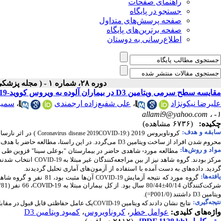
راهنمای صفحات
جستجو در پایگاه
صفحه پرسش‌های متداول
صفحه برترین‌های پایگاه
اطلاع‌رسانی به دوستان
دوره ۲۸، شماره ۱ - ( مجله پزشکی بالینی ابن سیناـ بهار ۱۴۰۰ )
مقایسه سطح سرمی ویتامین D3 در بیماران آلوده به ویروس کووید-19 با افراد غیر مبتلا
علیرضا نیکونژاد
،
علی شفیع‌زاده ارجمندی
،
سمیرا
allami9@yahoo.com
۱- ،
چکیده:
(۶۷۳۶ مشاهده)
ابقه و هدف:
کروناویروس
2019
(
)
در اثر نارس
Coronavirus disease 2019
COVID-19:
محروم شدن افراد از ساخت ویتامین
می‌گردد. در این راستا، مطالعه حاضر با هد
D3
مواد و روش‌‌ها:
مطالعه مورد- شاهدی حاضر در بیمارستان "بوعلی سینا" قزوین طی
رکز بودند. گروه شاهد نیز از بین مراجعه‌کنندگان غیر مبتلا به
انتخاب شدند
COVID-19
گردید. داده‌های به دست آمده با
استفاده
از
آزمون
های آماری تحلیل گردیدند.
افته‌ها:
گروه
مورد که نتیجه آزمایش
آن
ها مثبت بود، 81
نفر
و
گروه شاهد
COVID-19
رکت‌کنندگان 40/14
±
80/44 سال بود. از کل بیماران مبتلا به
COVID-19
، 66 نفر (5/81 درصد) دچار کمبود ویتامین
ویتامین
داشتند (001/0
=
).
P
D3
نتیجه‌گیری:
نتایج نشان دادند که ویتامین
یک عامل حفاظتی قابل قبول در مقاب
COVID-19
واژه‌های کلیدی:
عوامل خطر
،
کروناویروس
،
کمبود ویتامین D3