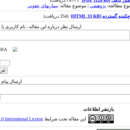
متن کامل
[PDF 1128 kb]
(۲۸۱۲ دریافت)
نوع مطالعه:
پژوهشي
| موضوع مقاله:
بيماريهاي عفوني
چکیده گسترده [HTML 33 KB]
(354 دریافت)
ارسال نظر درباره این مقاله : نام کاربری ی
ارسال پیام 
بازنشر اطلاعات
این مقاله تحت شرایط
 International License