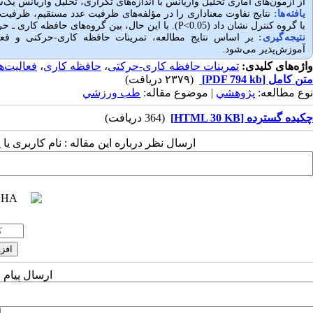
از آزمون
های آماری تحلیل واریانس با اندازه‌های تکراری، تحلیل واریانس یک
یافته‌ها
:
نتایج تفاوت معناداری را در مؤلفه‌های ظرفیت عدد مستقیم، ظرفیت
با گروه کنترل نشان داد (0.05>
P
). با این ‌حال، بین گروه‌های حافظه کاری ـ حر
نتیجه‌گیری:
بر اساس
نتایج مطالعه، تمرینات حافظه کاری-حرکتی و فعا
آموزش‌پذیر می‌شود.
واژه‌های کلیدی:
تمرینات حافظه کاری-حرکتی
،
حافظه کاری
،
فعالیت‌ه
متن کامل
[PDF 794 kb]
(۲۳۷۹ دریافت)
نوع مطالعه:
پژوهشي
| موضوع مقاله:
طب ورزشي
چکیده گسترده [HTML 30 KB]
(364 دریافت)
ارسال نظر درباره این مقاله : نام کاربری ی
ارسال پیام 