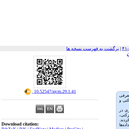
|
برگشت به فهرست نسخه ها
ن
‎ 10.52547/ajcm.29.1.41
معرفی
کتی و
ری در
 حرکتی،
) شرکت کردند.
Download citation:
ده‌ها