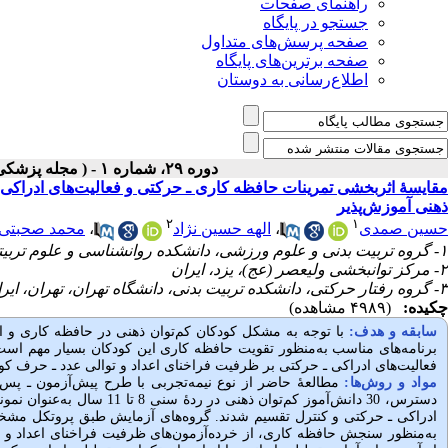
راهنمای صفحات
جستجو در پایگاه
صفحه پرسش‌های متداول
صفحه برترین‌های پایگاه
اطلاع‌رسانی به دوستان
دوره ۲۹، شماره ۱ - ( مجله پزشکی بالینی ابن سینا ـ بهار ۱۴۰۱ )
مقایسۀ اثربخشی تمرینات حافظه کاری ـ حرکتی و فعالیت‌های ادراکی 
ذهنی آموزش‌پذیر
۲
۱
حسین صمدی
،
الهه حسین نژاد
،
محمد صحبتی 
۱- گروه تربیت بدنی و علوم ورزشی، دانشکده روانشناسی و علوم تربیتی، دانشگاه یزد، یزد، ایران ،
۲- مرکز توانبخشی ولیعصر (عج)، یزد، ایران
۳- گروه رفتار حرکتی، دانشکده تربیت بدنی، دانشگاه تهران، تهران، ایران
چکیده:
(۴۹۸۹ مشاهده)
سابقه و هدف:
با توجه به مشکل کودکان کم‌توان ذهنی در حافظه کاری و ا
برنامه‌های مناسب به‌منظور تقویت حافظه کاری این کودکان بسیار مهم اس
فعالیت‌های ادراکی ـ حرکتی بر ظرفیت فراخنای اعداد و توالی عدد ـ حرف کود
مواد و روش‌‌ها
:
مطالعۀ حاضر از نوع نیمه‌تجربی با طرح پیش‌آزمون ـ پس‌آ
دسترس، 30 دانش‌آموز کم‌توا
به‌منظور سنجش حافظه کاری، از خرده‌آزمون‌های ظرفیت فراخنای اعداد و ت