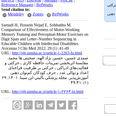
BibTeX
|
RIS
|
EndNote
|
Medlars
|
ProCite
|
Reference Manager
|
RefWorks
حرکتی
Send citation to:
ذهنی
Mendeley
Zotero
RefWorks
Samadi H, Hossein Nejad E, Sohbatiha M.
Comparison of Effectiveness of Motor-Working
Memory Training and Perceptual-Motor Exercises on
Digit Span and Letter–Number Sequencing in
Educable Children with Intellectual Disabilities.
Avicenna J Clin Med 2022; 29 (1) :41-49
URL:
http://sjh.umsha.ac.ir/article-1-2263-fa.html
صمدی حسین، حسین نژاد الهه، صحبتی ها محمد.
مقایسۀ اثربخشی تمرینات حافظه کاری ـ حرکتی و
فعالیت‌های ادراکی ـ حرکتی بر ظرفیت فراخنای
اعداد و توالی عدد ـ حرف کودکان کم‌توان ذهنی
آموزش‌پذیر. مجله پزشكي باليني ابن سينا. ۱۴۰۱; ۲۹
(۱) :۴۱-۴۹
URL:
http://sjh.umsha.ac.ir/article-۱-۲۲۶۳-fa.html