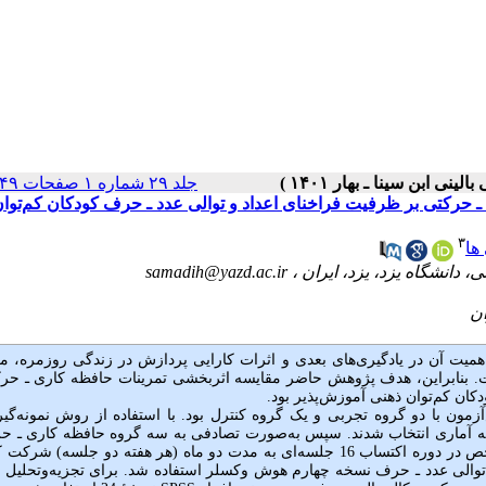
جلد ۲۹ شماره ۱ صفحات ۴۹-۴۱
ـ حرکتی بر ظرفیت فراخنای اعداد و توالی عدد ـ حرف کودکان کم‌توا
۳
ها
samadih@yazd.ac.ir
همیت آن در یادگیری‌های بعدی و اثرات کارایی پردازش در زندگی روزمره، 
ت. بنابراین، هدف پژوهش حاضر مقایسه اثربخشی تمرینات حافظه کاری ـ حر
کان کم‌توان ذهنی آموزش‌پذیر بود.
زمون با دو گروه تجربی و یک گروه کنترل بود. با استفاده از روش نمونه‌گی
ن ذهنی در ردۀ سنی 8 تا 11 سال به‌عنوان نمونه آماری انتخاب شدند. سپس به‌صورت تصادفی به سه گروه حافظه کاری ـ
ادراکی ـ حرکتی و کنترل تقسیم شدند. گروه‌های آزمایش طبق پروتکل مشخص در دوره اکتساب 16 جلسه‌ای به مدت دو ماه (هر هفته دو جلسه
والی عدد ـ حرف نسخه چهارم هوش وکسلر استفاده شد. برای تجزیه‌وتحلیل دا