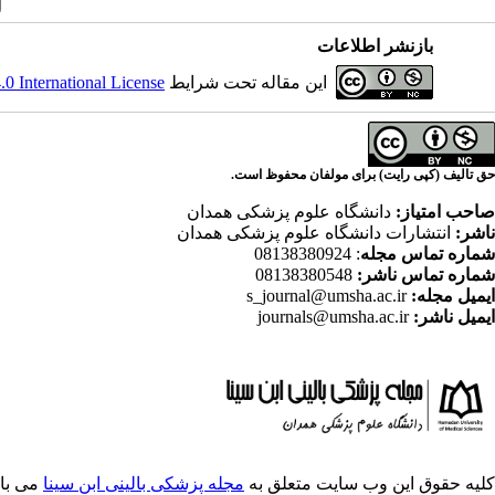
بازنشر اطلاعات
این مقاله تحت شرایط
 International License
حق تالیف (کپی رایت) برای مولفان محفوظ است.
صاحب امتیاز:
دانشگاه علوم پزشکی همدان
ناشر:
انتشارات دانشگاه علوم پزشکی همدان
شماره تماس مجله
: 08138380924
شماره تماس ناشر:
08138380548
ایمیل مجله:
s_journal@umsha.ac.ir
ایمیل ناشر:
journals@umsha.ac.ir
کلیه حقوق این وب سایت متعلق به
مجله پزشکی بالینی ابن سینا
می با