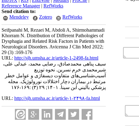
BibTeX
|
RIS
|
EndNote
|
Medlars
|
ProCite
|
Reference Manager
|
RefWorks
Send citation to:
Mendeley
Zotero
RefWorks
Seifpanahi M, Rezaei M, Abdoli A, Shirmohammadi
Khorram N. Distribution of Different Pathologies of
Dysphagia and Related Risk Factors in Patients with
Neurological Disorders. Avicenna J Clin Med 2022;
29 (3) :169-176
URL:
http://sjh.umsha.ac.ir/article-1-2498-fa.html
سیف پناهی محمدصادق، رضایی محمد، عبدلی علی،
شیرمحمدی خرم نسرین. نحوه توزیع
آسیب‌شناسی‌های متفاوت دیسفاژی و عوامل خطر
مرتبط در بیماران دچار اختلالات نورولوژیک. مجله
پزشكي باليني ابن سينا. ۱۴۰۱; ۲۹ (۳) :۱۶۹-۱۷۶
URL:
http://sjh.umsha.ac.ir/article-۱-۲۴۹۸-fa.html