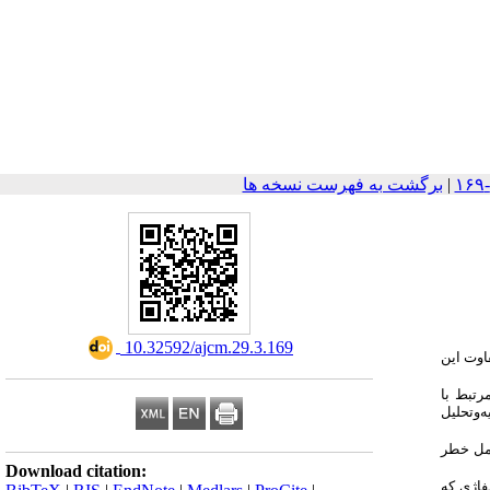
|
برگشت به فهرست نسخه ها
‎ 10.32592/ajcm.29.3.169
فاوت این
 مرتبط با
تجزیه‌وتحلیل
وامل خطر
Download citation:
فاژی که