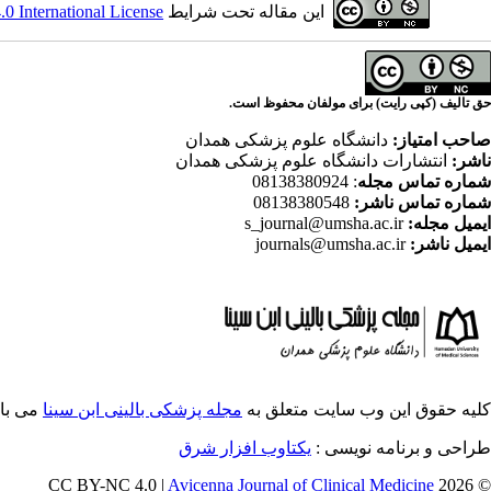
این مقاله تحت شرایط
 International License
حق تالیف (کپی رایت) برای مولفان محفوظ است.
صاحب امتیاز:
دانشگاه علوم پزشکی همدان
ناشر:
انتشارات دانشگاه علوم پزشکی همدان
شماره تماس مجله
: 08138380924
شماره تماس ناشر:
08138380548
ایمیل مجله:
s_journal@umsha.ac.ir
ایمیل ناشر:
journals@umsha.ac.ir
کلیه حقوق این وب سایت متعلق به
مجله پزشکی بالینی ابن سینا
می با
طراحی و برنامه نویسی :
یکتاوب افزار شرق
Avicenna Journal of Clinical Medicine
© 2026 CC BY-NC 4.0 |