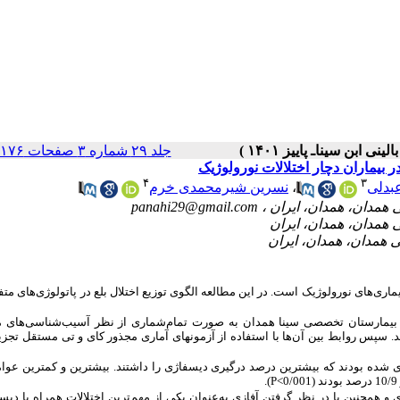
جلد ۲۹ شماره ۳ صفحات ۱۷۶-۱۶۹
بیماران دچار اختلالات نورولوژیک
۴
۳
بدلی
،
نسرین شیرمحمدی خرم
panahi29@gmail.com
یماری‌های نورولوژیک است. در این مطالعه الگوی توزیع اختلال بلع در پاتولوژی‌های مت
 اول سال 1395 بیماران نورولوژیک بیمارستان تخصصی سینا همدان به صورت تمام‌شماری از نظر آسیب‌شناسی‌های
اختلال بررسی شد. در مجموع 323 پرونده به‌دست آمد. سپس روابط بین آن‌ها با استفاده از آزمون‏های آماری مجذور کای و تی مستقل 
ژی سکته مغزی بستری شده بودند که بیشترین درصد درگیری دیسفاژی را داشتند. بیشترین و کمترین ع
).
P<
زی و همچنین با در نظر گرفتن آفازی به‌عنوان یکی از مهم‌ترین اختلالات همراه با دیس