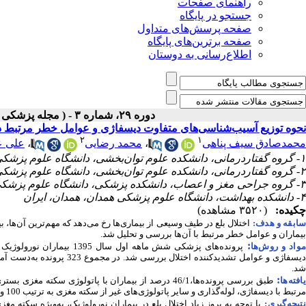
راهنمای صفحات
جستجو در پایگاه
صفحه پرسش‌های متداول
صفحه برترین‌های پایگاه
اطلاع‌رسانی به دوستان
دوره ۲۹، شماره ۳ - ( مجله پزشکی بالینی ابن سیناـ پاییز ۱۴۰۱ )
نحوه توزیع آسیب‌شناسی‌های متفاوت دیسفاژی و عوامل خطر مرتبط در 
۲
۱
محمدصادق سیف پناهی
،
محمد رضایی
،
علی ع
۱- گروه گفتاردرمانی، دانشکده علوم توان‌بخشی، دانشگاه علوم پزشکی همدان، همدان، ایران ،
۲- گروه گفتاردرمانی، دانشکده علوم توان‌بخشی، دانشگاه علوم پزشکی همدان، همدان، ایران
۳- گروه جراحی مغز و اعصاب، دانشکده پزشکی، دانشگاه علوم پزشکی همدان، همدان، ایران
۴- دانشکده بهداشت، دانشگاه علوم پزشکی همدان، همدان، ایران
چکیده:
(۳۵۲۰ مشاهده)
ابقه و هدف:
اختلال بلع در طیف وسیعی از بیماری‌ها رخ می‌دهد که مهم‌ترین آن‌ها، ب
بیماران و عوامل خطر مرتبط با آن‌ها بررسی و تحلیل شد.
:
واد و روش‌‌ها
پرونده‌های پزشکی شش ماهه
دیسفاژی و عوامل تشدیدکننده 
شد.
:
افته‌ها
طبق بررسی پرونده‌ها،46/1 درصد از بیماران با پاتولو
مرتبط با دیسفاژی، لوله‌گذاری و سایر پاتولوژی‌های غیر از سکته مغزی به ترتیب 100 و 10/9 درصد بودند (0/001
تیجه‌گیری:
با توجه به بروز زیاد اختلال بلع در بیماران نورولوژیک، به‌ویژه سکته مغ