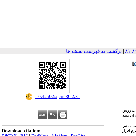
|
برگشت به فهرست نسخه ها
‎ 10.32592/ajcm.30.2.81
خاب روش
ان مبتلا
 کردند. طی تماس
رم افزار
Download citation: