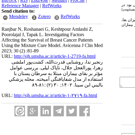
BibTeX
|
RIS
|
EndNote
|
Medlars
|
ProCite
|
در
Reference Manager
|
RefWorks
.
Lymphatic
Send citation to:
Mendeley
Zotero
RefWorks
زان بقا،
بیماران
Ranjbar N, Roshanaei G, Keshtpour Amlashi Z,
Poorolajal J, Tapak L. Investigating Factors
Affecting the Survival of Breast Cancer Patients
Using the Mixture Cure Model. Avicenna J Clin Med
2023; 30 (2) :81-89
URL:
http://sjh.umsha.ac.ir/article-1-2719-fa.html
رنجبر ندا، روشنایی قدرت‌الله، کشت‌پور املشی
زهرا، پورالعجل جلال، تاپاک لیلی. بررسی عوامل
مؤثر بر بقای بیماران مبتلا به سرطان پستان با
استفاده از مدل شفایافتگی آمیخته. مجله پزشكي
باليني ابن سينا. ۱۴۰۲; ۳۰ (۲) :۸۱-۸۹
URL:
http://sjh.umsha.ac.ir/article-۱-۲۷۱۹-fa.html