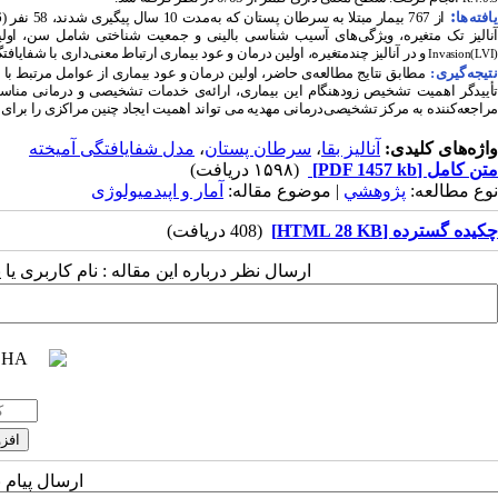
:
افته‌ها
از 767 بیمار مبتلا به سرطان پستان که به‌مدت 10 سال پیگیری شدند، 58 نفر (7/6درصد) فوت کردند. میانگین (انحراف معیار) سن در زمان تشخیص ( 10/85 ) 49/23 سال بود
آنالیز تک متغیره، ویژگی‌های آسیب شناسی بالینی و جمعیت شناختی شامل سن، اولین
و در آنالیز چندمتغیره، اولین درمان و عود بیماری ارتباط معنی‌داری با شفایاف
Invasion(LVI)
نتیجه‌گیری:
مطابق نتایج مطالعه‌ی حاضر، اولین درمان و عود بیماری از عوامل مرتبط با ش
تأییدگر اهمیت تشخیص زودهنگام این بیماری، ارائه‌ی خدمات تشخیصی و درمانی مناسب 
مراجعه‌کننده به مرکز تشخیصی‌درمانی مهدیه می تواند اهمیت ایجاد چنین مراکزی را برای
واژه‌های کلیدی:
آنالیز بقا
،
سرطان پستان
،
مدل شفایافتگی آمیخته
متن کامل
[PDF 1457 kb]
(۱۵۹۸ دریافت)
نوع مطالعه:
پژوهشي
| موضوع مقاله:
آمار و اپیدمیولوژی
چکیده گسترده [HTML 28 KB]
(408 دریافت)
ارسال نظر درباره این مقاله : نام کاربری ی
ارسال پیام 