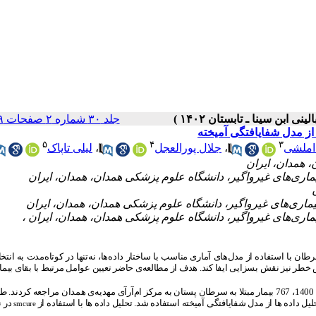
جلد ۳۰ شماره ۲ صفحات ۸۹-۸۱
 از مدل شفایافتگی آمیخته
۵
۴
۳
املشی
،
جلال پورالعجل
،
لیلی تاپاک
ا استفاده از مدل‌های آماری مناسب با ساختار داده‌ها، نه‌تنها در کوتاه‌مدت به انت
طر نیز نقش بسزایی ایفا کند. هدف از مطالعه‌ی حاضر تعیین عوامل مرتبط با بقای بیمار
این مطالعه، مطالعه ی هم‌گروهی گذشته نگر است. طی سال­های 1390 تا 1400، 767 بیمار مبتلا به سرطان پستان به مرکز ام‌‌آرآی مهدیه‌ی همدان مراجعه
ل داده ها از مدل شفایافتگی آمیخته استفاده شد. تحلیل داده ها با استفاده از
در ن
smcure