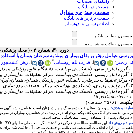
راهنمای صفحات
جستجو در پایگاه
صفحه پرسش‌های متداول
صفحه برترین‌های پایگاه
اطلاع‌رسانی به دوستان
دوره ۳۰، شماره ۲ - ( مجله پزشکی بالینی ابن سینا ـ تابستان ۱۴۰۲ )
بررسی عوامل مؤثر بر بقای بیماران مبتلا به سرطان پستان با استفاده
۲
۱
ندا رنجبر
،
قدرت‌الله روشنایی
،
زهرا کشت‌پور 
۱- گروه آمار زیستی، دانشکده‌ی بهداشت، دانشگاه علوم پزشکی همدان، همدان، ایران
۲- گروه آمار زیستی، دانشکده‌ی بهداشت، مرکز تحقیقات مدل‌سازی بیماری‌های غیرواگیر، دانشگاه علوم پزشکی همدان، همدان، ایران
۳- مرکز تحقیقات سرطان، دانشگاه علوم پزشکی همدان، همدان، ایران
۴- گروه اپیدمیولوژی، دانشکده‌ی بهداشت، مرکز تحقیقات مدل‌سازی بیماری‌های غیرواگیر، دانشگاه علوم پزشکی همدان، همدان، ایران
۵- گروه آمار زیستی، دانشکده‌ی بهداشت، مرکز تحقیقات مدل‌سازی بیماری‌های غیرواگیر، دانشگاه علوم پزشکی همدان، همدان، ایران ،
l.tapak@umsha.ac.ir
چکیده:
(۳۵۶۸ مشاهده)
سابقه و هدف:
سرطان پستان علت دوم مرگ و میر در زنان است. عوامل پیش آگهی سرطان ب
درمانی مناسب تر کمک می کند، بلکه می تواند در درازمدت در شناسایی بیماران در معرض خ
به سرطان پستان با استفاده از مدل شفایافتگی آمیخته است.
:
واد و روش‌‌ها
تلفنی با این افراد، اطلاعات آسیب‌شناسی بالینی و جمعیت‌شناختی آن ها ثبت شد. برای تحلی
انجام گرفت. سطح معنی داری کمتر از 0/05 در نظر گرفته شد.
R.4.0.5