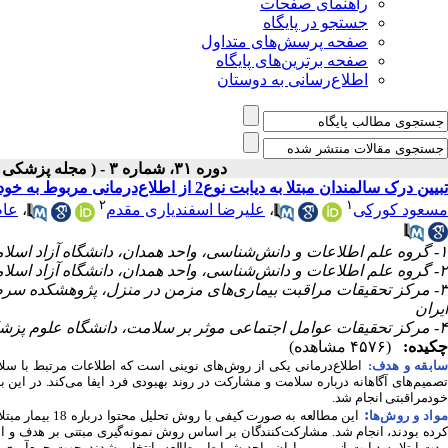
راهنمای صفحات
جستجو در پایگاه
صفحه پرسش‌های متداول
صفحه برترین‌های پایگاه
اطلاع‌رسانی به دوستان
دوره ۳۱، شماره ۳ - ( مجله پزشکی بالینی ابن سیناـ پاییز ۱۴۰۳ )
تبیین درک سالمندان مبتلا به دیابت نوع2 از اطلاع‌درمانی مربوط به خودمراقبتی: یک مطالعه کیفی
۲
۱
مسعود کورکی
،
علیرضا اسفندیاری مقدم
،
عاط
۱- گروه علم اطلاعات و دانش‌شناسی، واحد همدان، دانشگاه آزاد اسلامی، همدان، ایران
۲- گروه علم اطلاعات و دانش‌شناسی، واحد همدان، دانشگاه آزاد اسلامی، همدان، ایران ،
۳- مرکز تحقیقات مراقبت بیماری‌های مزمن در منزل، پژوهشکده سرط
ایران
۴- مرکز تحقیقات عوامل اجتماعی موثر بر سلامت، دانشگاه علوم پزشکی همدان، همدان، ایران
چکیده:
(۴۵۷۶ مشاهده)
ابقه و هدف:
اطلاع‌درمانی یکی از روش‌های نوینی است که اطلاعات مرتبط با سلا
خودمراقبتی انجام شد.
:
مواد و روش‌‌ها
کرده بودند، انجام شد. مشارکت‌کنندگان بر اساس روش نمونه‌گیری مبتنی بر هدف و 
مدت ابتلا به دیابت از بین بیماران واجد شرایط مطالعه، انتخاب شدند. جهت جمع‌آور