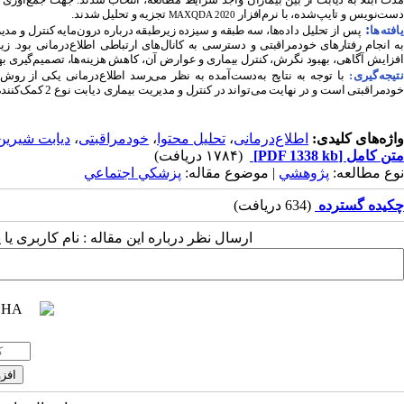
دست‌نویس و تایپ‌شده، با نرم‌افزار
تجزیه‌ و تحلیل شدند.
MAXQDA 2020
:
افته‌ها
پس از تحلیل داده‌ها، سه طبقه و سیزده زیرطبقه درباره درون‌مایه کنترل و 
به انجام رفتارهای خودمراقبتی و دسترسی به کانال‌های ارتباطی اطلاع‌درمانی بود.
افزایش آگاهی، بهبود نگرش، کنترل بیماری و عوارض آن، کاهش هزینه‌ها، تصمیم‌گیری بهتر
نتیجه‌گیری:
با توجه به نتایج به‌دست‌آمده به نظر می‌رسد اطلاع‌درمانی یکی از روش‌
خودمراقبتی است و در نهایت می‌تواند در کنترل و مدیریت بیماری دیابت نوع 2 کمک‌کننده باشد.
واژه‌های کلیدی:
اطلاع‌درمانی
،
تحلیل محتوا
،
خودمراقبتی
،
دیابت شیرین 
متن کامل
[PDF 1338 kb]
(۱۷۸۴ دریافت)
نوع مطالعه:
پژوهشي
| موضوع مقاله:
پزشكي اجتماعي
چکیده گسترده
(634 دریافت)
ارسال نظر درباره این مقاله : نام کاربری ی