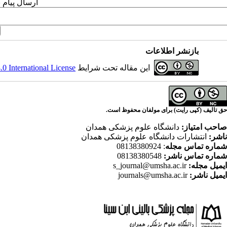
ارسال پیام 
بازنشر اطلاعات
این مقاله تحت شرایط
 International License
حق تالیف (کپی رایت) برای مولفان محفوظ است.
صاحب امتیاز:
دانشگاه علوم پزشکی همدان
ناشر:
انتشارات دانشگاه علوم پزشکی همدان
شماره تماس مجله
: 08138380924
شماره تماس ناشر:
08138380548
ایمیل مجله:
s_journal@umsha.ac.ir
ایمیل ناشر:
journals@umsha.ac.ir