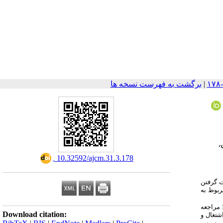
|
برگشت به فهرست نسخه ها
،
‎ 10.32592/ajcm.31.3.178
ت گرفتن
المندان مبتلا به دیابت نوع 2 از اطلاع‌درمانی مربوط به
این مطالعه به صورت کیفی با روش تحلیل محتوا درباره 18 بیمار مبتلا به دیابت نوع 2 که به برخی مراکز تخصصی دیابت در سطح شهر همدان در سال 1403 مراجعه
Download citation:
شتغال و
ط و سپس