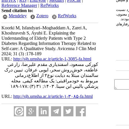
BibTeX
|
RIS
|
EndNote
|
Medlars
|
ProCite
|
Reference Manager
|
RefWorks
رد نسبت
Send citation to:
 معنوی،
Mendeley
Zotero
RefWorks
ودند.
فتارهای
Koorki M, Isfandyari–Moghaddam A, Zarei A,
Khoshravesh S, Ayubi E. Explaining the
Understanding of Elderly Patients with Type 2
Diabetes Regarding Information Therapy Related to
Self-care: A Qualitative Study. Avicenna J Clin Med
2024; 31 (3) :178-189
URL:
http://sjh.umsha.ac.ir/article-1-3085-fa.html
کورکی مسعود، اسفندیاری مقدم علیرضا، زارعی
عاطفه، خوش‌روش سحر، ایوبی عرفان. تبیین درک
سالمندان مبتلا به دیابت نوع۲ از اطلاع‌درمانی
مربوط به خودمراقبتی: یک مطالعه کیفی. مجله
پزشكي باليني ابن سينا. ۱۴۰۳; ۳۱ (۳) :۱۷۸-۱۸۹
URL:
http://sjh.umsha.ac.ir/article-۱-۳۰۸۵-fa.html